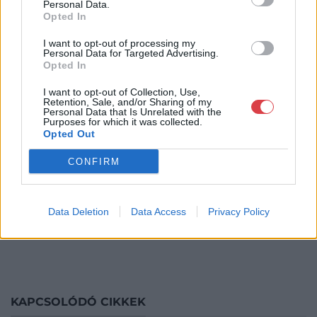
Personal Data.
festménye. A művet 1958-ban 6 200 fontért (akkori
Opted In
árfolyamon 17 360 dollárért) vásárolták, és a vevő
I want to opt-out of processing my
családja most 7,7 millió fontért (9,8 millió dollárért)
Personal Data for Targeted Advertising.
adta el a Sotheby’s árverésén.
Opted In
I want to opt-out of Collection, Use,
Retention, Sale, and/or Sharing of my
Personal Data that Is Unrelated with the
Purposes for which it was collected.
Forrás: Artnet
Opted Out
CONFIRM
Címlapkép neve:
Helena Newman, a Sotheby's
árverésén egy 1944-es Françoise Gilot festményt
kínált, amely a becsült érték négyszereséért kelt el.
Data Deletion
Data Access
Privacy Policy
Címlapkép forrása: Artnet / Sotheby's
KAPCSOLÓDÓ CIKKEK