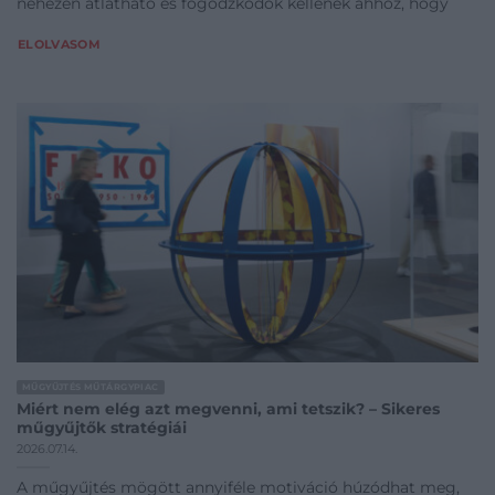
nehezen átlátható és fogódzkodók kellenek ahhoz, hogy
ELOLVASOM
MŰGYŰJTÉS MŰTÁRGYPIAC
Miért nem elég azt megvenni, ami tetszik? – Sikeres
műgyűjtők stratégiái
2026.07.14.
A műgyűjtés mögött annyiféle motiváció húzódhat meg,