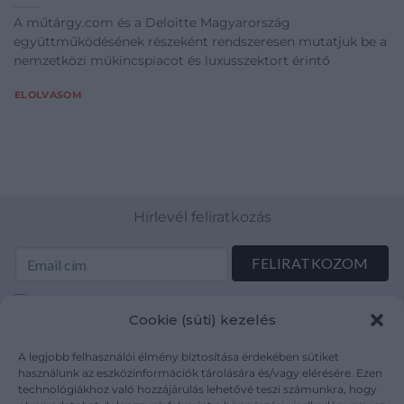
A műtárgy.com és a Deloitte Magyarország
együttműködésének részeként rendszeresen mutatjuk be a
nemzetközi műkincspiacot és luxusszektort érintő
ELOLVASOM
Hírlevél feliratkozás
Elolvastam és elfogadom az Adatkezelési tájékoztatót:
Cookie (süti) kezelés
mutargy.com/adatkezelesi-tajekoztato/
A legjobb felhasználói élmény biztosítása érdekében sütiket
Rólunk
Áraink
használunk az eszközinformációk tárolására és/vagy elérésére. Ezen
technológiákhoz való hozzájárulás lehetővé teszi számunkra, hogy
Médiaajánlat
ÁSZF