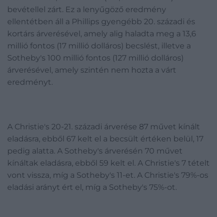
bevétellel zárt. Ez a lenyűgöző eredmény
ellentétben áll a Phillips gyengébb 20. századi és
kortárs árverésével, amely alig haladta meg a 13,6
millió fontos (17 millió dolláros) becslést, illetve a
Sotheby's 100 millió fontos (127 millió dolláros)
árverésével, amely szintén nem hozta a várt
eredményt.
A Christie's 20-21. századi árverése 87 művet kínált
eladásra, ebből 67 kelt el a becsült értéken belül, 17
pedig alatta. A Sotheby's árverésén 70 művet
kínáltak eladásra, ebből 59 kelt el. A Christie's 7 tételt
vont vissza, míg a Sotheby's 11-et. A Christie's 79%-os
eladási arányt ért el, míg a Sotheby's 75%-ot.