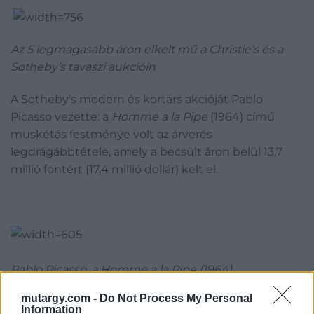
Az 5 legmagasabb áron elkelt mű a Christie’s és a
Sotheby’s tavaszi aukcióin
A Sotheby's modern és kortárs akcióját Pablo
Picasso vezette: a
Homme a la Pipe
(1964) című
muskétás festménye volt az árverés
legdrágábbtétele, amely a becsült áron belül 13,7
millió fontért (17,4 millió dollár) kelt el.
Pablo Picasso, a Homme a la Pipe (1964)
Forrás: Artnet
mutargy.com -
Do Not Process My Personal
Information