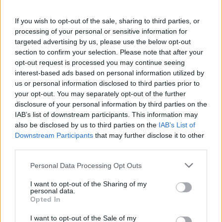
A brit szekcióban Bridget Riley
Break
(1967) című
festményére élénk licitálás indult, amely a becsült
If you wish to opt-out of the sale, sharing to third parties, or
értéken belül 1,1 millió fontnál (1,4 millió dollár)
processing of your personal or sensitive information for
elakadt. Végül 6,8 millió fontért (8,7 millió dollár) kelt
targeted advertising by us, please use the below opt-out
section to confirm your selection. Please note that after your
el egy kiemelkedő árat generáló Francis Bacon-
opt-out request is processed you may continue seeing
portré árverését követően (az alkotás szeretőjét,
interest-based ads based on personal information utilized by
George Dyer-t ábrázolja).
us or personal information disclosed to third parties prior to
your opt-out. You may separately opt-out of the further
disclosure of your personal information by third parties on the
IAB’s list of downstream participants. This information may
also be disclosed by us to third parties on the
IAB’s List of
Downstream Participants
that may further disclose it to other
third parties.
Paul Signac,
Saint-Tropez. Le rayon vert
Forrás: Sotheby's
Personal Data Processing Opt Outs
A 20. század közepén felfedezett művészek
I want to opt-out of the Sharing of my
personal data.
(impresszionista és posztimpresszionista)
Opted In
értéknövekedésének kiemelkedő példája Paul
Signac
Le Rayon Vert
című, St Tropez-i pointillista
I want to opt-out of the Sale of my