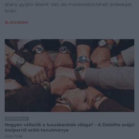
ahány gyűjtő létezik. Van, aki művészettörténeti örökséget
kíván
ELOLVASOM
MŰTÁRGYPIAC
Hogyan változik a luxuskarórák világa? – A Deloitte svájci
óraiparról szóló tanulmánya
2026.07.08.