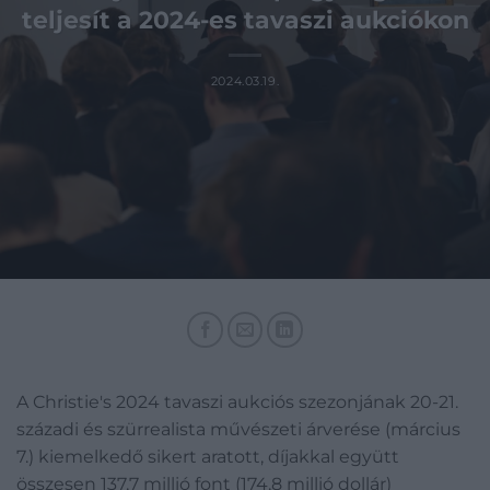
teljesít a 2024-es tavaszi aukciókon
2024.03.19.
A Christie's 2024 tavaszi aukciós szezonjának 20-21.
századi és szürrealista művészeti árverése (március
7.) kiemelkedő sikert aratott, díjakkal együtt
összesen 137,7 millió font (174,8 millió dollár)