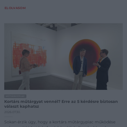
ELOLVASOM
MŰTÁRGYPIAC
Kortárs műtárgyat vennél? Erre az 5 kérdésre biztosan
választ kaphatsz
2026.07.30.
Sokan érzik úgy, hogy a kortárs műtárgypiac működése