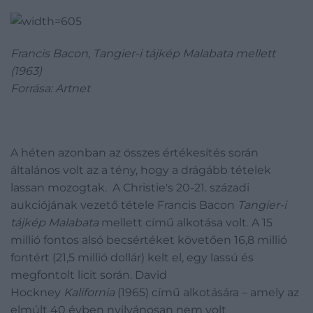
Francis Bacon, Tangier-i tájkép Malabata mellett
(1963)
Forrása: Artnet
A héten azonban az összes értékesítés során
általános volt az a tény, hogy a drágább tételek
lassan mozogtak. A Christie's 20-21. századi
aukciójának vezető tétele Francis Bacon
Tangier-i
tájkép Malabata
mellett című alkotása volt. A 15
millió fontos alsó becsértéket követően 16,8 millió
fontért (21,5 millió dollár) kelt el, egy lassú és
megfontolt licit során. David
Hockney
Kalifornia
(1965) című alkotására – amely az
elmúlt 40 évben nyilvánosan nem volt