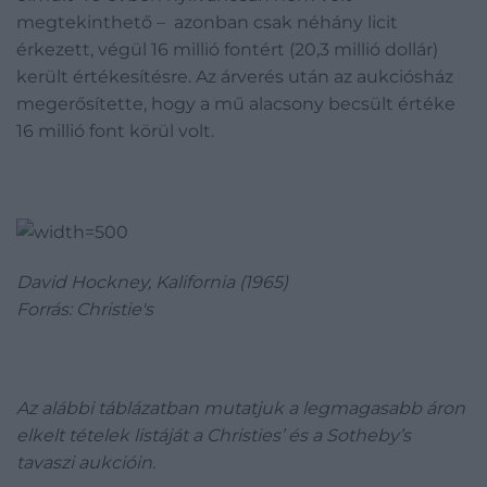
megtekinthető – azonban csak néhány licit
érkezett, végül 16 millió fontért (20,3 millió dollár)
került értékesítésre. Az árverés után az aukciósház
megerősítette, hogy a mű alacsony becsült értéke
16 millió font körül volt.
David Hockney, Kalifornia (1965)
Forrás: Christie's
Az alábbi táblázatban mutatjuk a legmagasabb áron
elkelt tételek lis
táját a Christies’ és a Sotheby’s
tavaszi aukcióin.