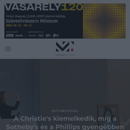
Skip
to
content
MŰTÁRGYPIAC
A Christie's kiemelkedik, míg a
Sotheby's és a Phillips gyengébben