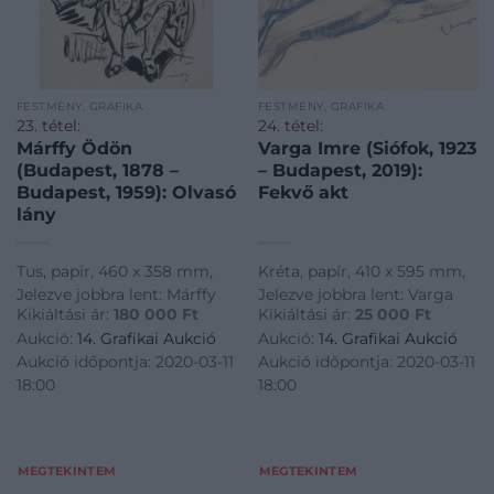
FESTMÉNY, GRAFIKA
FESTMÉNY, GRAFIKA
23. tétel:
24. tétel:
Márffy Ödön
Varga Imre (Siófok, 1923
(Budapest, 1878 –
– Budapest, 2019):
Budapest, 1959): Olvasó
Fekvő akt
lány
Tus, papír, 460 x 358 mm,
Kréta, papír, 410 x 595 mm,
Jelezve jobbra lent: Márffy
Jelezve jobbra lent: Varga
Kikiáltási ár:
180 000
Ft
Kikiáltási ár:
25 000
Ft
Aukció:
14. Grafikai Aukció
Aukció:
14. Grafikai Aukció
Aukció időpontja: 2020-03-11
Aukció időpontja: 2020-03-11
18:00
18:00
MEGTEKINTEM
MEGTEKINTEM