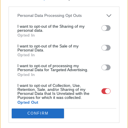
third parties.
Personal Data Processing Opt Outs
I want to opt-out of the Sharing of my
personal data.
Opted In
I want to opt-out of the Sale of my
Personal Data.
Opted In
I want to opt-out of processing my
FESTMÉNY, GRAFIKA
FESTMÉNY, GRAFIKA
Personal Data for Targeted Advertising.
13. tétel:
14. tétel:
Opted In
Kádár Béla (Budapest,
Melocco Miklós (Róma,
1877 – Budapest, 1956):
1935): Harc a
I want to opt-out of Collection, Use,
Retention, Sale, and/or Sharing of my
Lovak és lovasok, 1920-
mitológiában, 1987
Personal Data that Is Unrelated with the
as évek
Purposes for which it was collected.
Opted Out
Tus, papír, 135 x 215 mm,
Rézkarc, papír, 290 x 395
CONFIRM
Jelezve balra lent: Kádár
mm, Jelezve jobbra lent:
Béla
Melocco 87
Kikiáltási ár:
85 000
Ft
Kikiáltási ár:
18 000
Ft