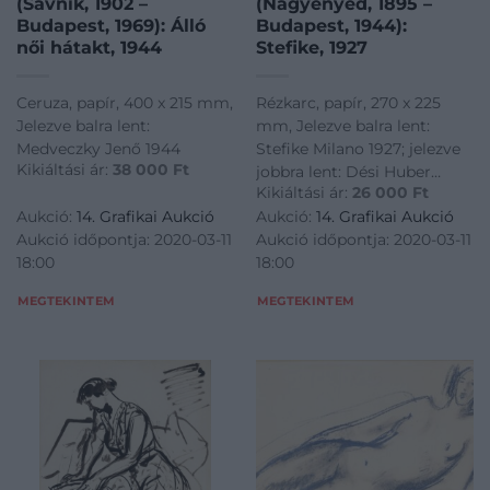
(Savnik, 1902 –
(Nagyenyed, 1895 –
Budapest, 1969): Álló
Budapest, 1944):
női hátakt, 1944
Stefike, 1927
Ceruza, papír, 400 x 215 mm,
Rézkarc, papír, 270 x 225
Jelezve balra lent:
mm, Jelezve balra lent:
Medveczky Jenő 1944
Stefike Milano 1927; jelezve
Kikiáltási ár:
38 000
Ft
jobbra lent: Dési Huber
Kikiáltási ár:
26 000
Ft
István rézkarca
Aukció:
14. Grafikai Aukció
Aukció:
14. Grafikai Aukció
Aukció időpontja: 2020-03-11
Aukció időpontja: 2020-03-11
18:00
18:00
MEGTEKINTEM
MEGTEKINTEM