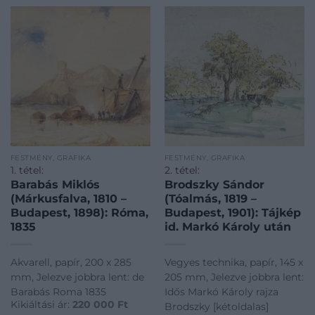
FESTMÉNY, GRAFIKA
FESTMÉNY, GRAFIKA
1. tétel:
2. tétel:
Barabás Miklós
Brodszky Sándor
(Márkusfalva, 1810 –
(Tóalmás, 1819 –
Budapest, 1898): Róma,
Budapest, 1901): Tájkép
1835
id. Markó Károly után
Akvarell, papír, 200 x 285
Vegyes technika, papír, 145 x
mm, Jelezve jobbra lent: de
205 mm, Jelezve jobbra lent:
Barabás Roma 1835
Idős Markó Károly rajza
Kikiáltási ár:
220 000
Ft
Brodszky [kétoldalas]