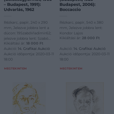
– Budapest, 1991):
Budapest, 2006):
Udvarlás, 1962
Boccaccio
Rézkarc, papír, 240 x 290
Rézkarc, papír, 540 x 380
mm, Jelezve jobbra lent a
mm, Jelezve jobbra lent:
dúcon: 19SzabóVladimir62;
Kondor Lajos
Kikiáltási ár:
28 000
Ft
jelezve jobbra lent: Szabó
Kikiáltási ár:
18 000
Ft
Vladimir
Aukció:
14. Grafikai Aukció
Aukció:
14. Grafikai Aukció
Aukció időpontja: 2020-03-11
Aukció időpontja: 2020-03-11
18:00
18:00
MEGTEKINTEM
MEGTEKINTEM