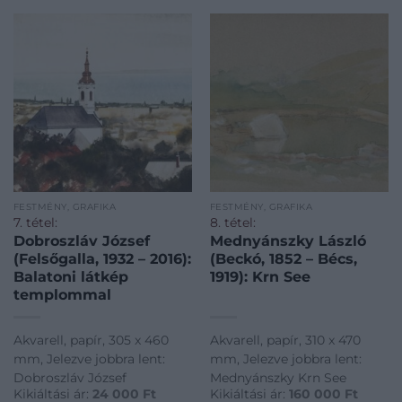
FESTMÉNY, GRAFIKA
FESTMÉNY, GRAFIKA
7. tétel:
8. tétel:
Dobroszláv József
Mednyánszky László
(Felsőgalla, 1932 – 2016):
(Beckó, 1852 – Bécs,
Balatoni látkép
1919): Krn See
templommal
Akvarell, papír, 305 x 460
Akvarell, papír, 310 x 470
mm, Jelezve jobbra lent:
mm, Jelezve jobbra lent:
Dobroszláv József
Mednyánszky Krn See
Kikiáltási ár:
24 000
Ft
Kikiáltási ár:
160 000
Ft