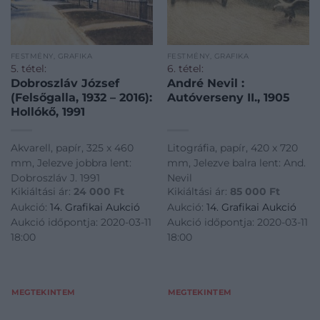
FESTMÉNY, GRAFIKA
FESTMÉNY, GRAFIKA
5. tétel:
6. tétel:
Dobroszláv József
André Nevil :
(Felsőgalla, 1932 – 2016):
Autóverseny II., 1905
Hollókő, 1991
Akvarell, papír, 325 x 460
Litográfia, papír, 420 x 720
mm, Jelezve jobbra lent:
mm, Jelezve balra lent: And.
Dobroszláv J. 1991
Nevil
Kikiáltási ár:
24 000
Ft
Kikiáltási ár:
85 000
Ft
Aukció:
14. Grafikai Aukció
Aukció:
14. Grafikai Aukció
Aukció időpontja: 2020-03-11
Aukció időpontja: 2020-03-11
18:00
18:00
MEGTEKINTEM
MEGTEKINTEM