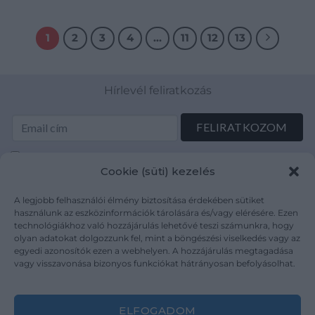
1
2
3
4
…
11
12
13
Hírlevél feliratkozás
Elolvastam és elfogadom az Adatkezelési tájékoztatót:
Cookie (süti) kezelés
mutargy.com/adatkezelesi-tajekoztato/
A legjobb felhasználói élmény biztosítása érdekében sütiket
Rólunk
Áraink
használunk az eszközinformációk tárolására és/vagy elérésére. Ezen
technológiákhoz való hozzájárulás lehetővé teszi számunkra, hogy
Médiaajánlat
ÁSZF
olyan adatokat dolgozzunk fel, mint a böngészési viselkedés vagy az
Karrier
Adatvédelem
egyedi azonosítók ezen a webhelyen. A hozzájárulás megtagadása
Kapcsolat
Impresszum
vagy visszavonása bizonyos funkciókat hátrányosan befolyásolhat.
Kövesse a műtárgy.com-ot
ELFOGADOM