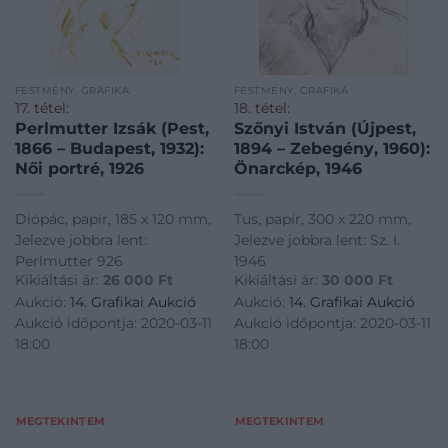
FESTMÉNY, GRAFIKA
FESTMÉNY, GRAFIKA
17. tétel:
18. tétel:
Perlmutter Izsák (Pest,
Szőnyi István (Újpest,
1866 – Budapest, 1932):
1894 – Zebegény, 1960):
Női portré, 1926
Önarckép, 1946
Diópác, papír, 185 x 120 mm,
Tus, papír, 300 x 220 mm,
Jelezve jobbra lent:
Jelezve jobbra lent: Sz. I.
Perlmutter 926
1946
Kikiáltási ár:
26 000
Ft
Kikiáltási ár:
30 000
Ft
Aukció:
14. Grafikai Aukció
Aukció:
14. Grafikai Aukció
Aukció időpontja: 2020-03-11
Aukció időpontja: 2020-03-11
18:00
18:00
MEGTEKINTEM
MEGTEKINTEM