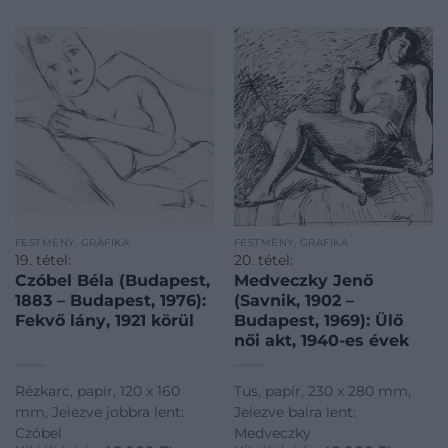
FESTMÉNY, GRAFIKA
FESTMÉNY, GRAFIKA
19. tétel:
20. tétel:
Czóbel Béla (Budapest,
Medveczky Jenő
1883 – Budapest, 1976):
(Savnik, 1902 –
Fekvő lány, 1921 körül
Budapest, 1969): Ülő
női akt, 1940-es évek
Rézkarc, papír, 120 x 160
Tus, papír, 230 x 280 mm,
mm, Jelezve jobbra lent:
Jelezve balra lent:
Czóbel
Medveczky