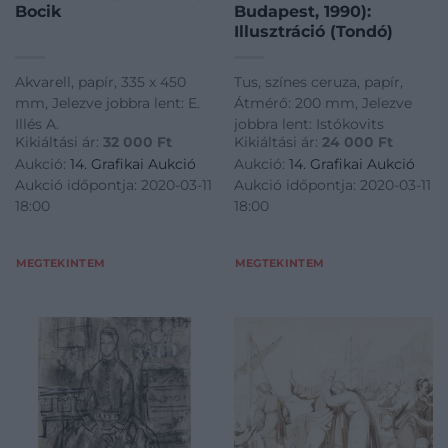
Bocik
Budapest, 1990):
Illusztráció (Tondó)
Akvarell, papír, 335 x 450
Tus, színes ceruza, papír,
mm, Jelezve jobbra lent: E.
Átmérő: 200 mm, Jelezve
Illés A.
jobbra lent: Istókovits
Kikiáltási ár:
32 000
Ft
Kikiáltási ár:
24 000
Ft
Aukció:
14. Grafikai Aukció
Aukció:
14. Grafikai Aukció
Aukció időpontja: 2020-03-11
Aukció időpontja: 2020-03-11
18:00
18:00
MEGTEKINTEM
MEGTEKINTEM