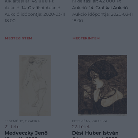
Kikiáltási ár:
45 000
Ft
Kikiáltási ár:
42 000
Ft
Aukció:
14. Grafikai Aukció
Aukció:
14. Grafikai Aukció
Aukció időpontja: 2020-03-11
Aukció időpontja: 2020-03-11
18:00
18:00
MEGTEKINTEM
MEGTEKINTEM
FESTMÉNY, GRAFIKA
FESTMÉNY, GRAFIKA
21. tétel:
22. tétel:
Medveczky Jenő
Dési Huber István