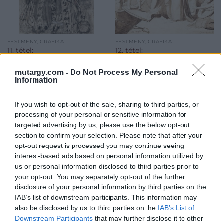
FESTMÉNY, GRAFIKA
FESTMÉNY, GRAFIKA
11. tétel:
12. tétel:
Mattioni Eszter
Giorgio Emanuel
(Szekszárd, 1902 –
Kikötői jelenet: Diópác,
mutargy.com -
Do Not Process My Personal
Budapest, 1993): Leány
papír
Information
népviseletben
If you wish to opt-out of the sale, sharing to third parties, or
processing of your personal or sensitive information for
Szén, papír, 195 x 150 mm,
210 x 275 mm, Jelezve
targeted advertising by us, please use the below opt-out
Jelezve jobbra lent: Mattioni
jobbra lent: Giorgio
Kikiáltási ár:
12 000
Ft
section to confirm your selection. Please note that after your
Emanuel,
Kikiáltási ár:
55 000
Ft
opt-out request is processed you may continue seeing
interest-based ads based on personal information utilized by
Aukció:
14. Grafikai Aukció
Aukció:
14. Grafikai Aukció
us or personal information disclosed to third parties prior to
Aukció időpontja: 2020-03-11
Aukció időpontja: 2020-03-11
your opt-out. You may separately opt-out of the further
18:00
18:00
disclosure of your personal information by third parties on the
IAB’s list of downstream participants. This information may
MEGTEKINTEM
MEGTEKINTEM
also be disclosed by us to third parties on the
IAB’s List of
Downstream Participants
that may further disclose it to other