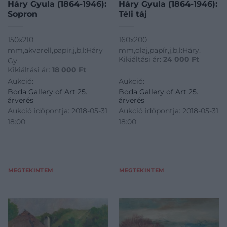
Háry Gyula (1864-1946):
Háry Gyula (1864-1946):
Sopron
Téli táj
150x210
160x200
mm,akvarell,papír,j,b,l:Háry
mm,olaj,papír,j,b,l:Háry.
Kikiáltási ár:
24 000
Ft
Gy.
Kikiáltási ár:
18 000
Ft
Aukció:
Aukció:
Boda Gallery of Art 25.
Boda Gallery of Art 25.
árverés
árverés
Aukció időpontja: 2018-05-31
Aukció időpontja: 2018-05-31
18:00
18:00
MEGTEKINTEM
MEGTEKINTEM