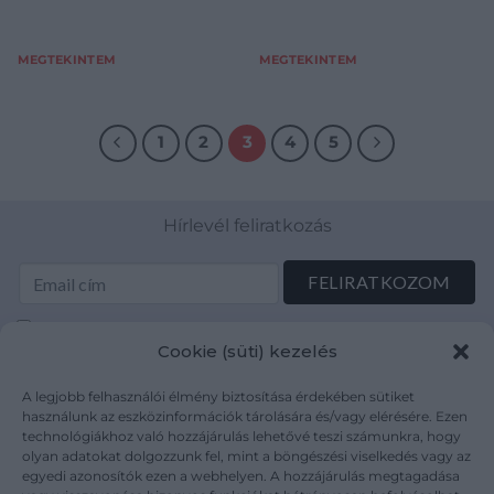
MEGTEKINTEM
MEGTEKINTEM
1
2
3
4
5
Hírlevél feliratkozás
Elolvastam és elfogadom az Adatkezelési tájékoztatót:
Cookie (süti) kezelés
mutargy.com/adatkezelesi-tajekoztato/
A legjobb felhasználói élmény biztosítása érdekében sütiket
Rólunk
Áraink
használunk az eszközinformációk tárolására és/vagy elérésére. Ezen
technológiákhoz való hozzájárulás lehetővé teszi számunkra, hogy
Médiaajánlat
ÁSZF
olyan adatokat dolgozzunk fel, mint a böngészési viselkedés vagy az
Karrier
Adatvédelem
egyedi azonosítók ezen a webhelyen. A hozzájárulás megtagadása