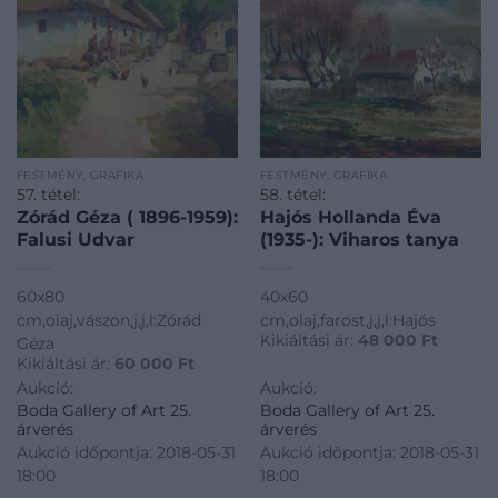
FESTMÉNY, GRAFIKA
FESTMÉNY, GRAFIKA
57. tétel:
58. tétel:
Zórád Géza ( 1896-1959):
Hajós Hollanda Éva
Falusi Udvar
(1935-): Viharos tanya
60x80
40x60
cm,olaj,vászon,j,j,l:Zórád
cm,olaj,farost,j,j,l:Hajós
Kikiáltási ár:
48 000
Ft
Géza
Kikiáltási ár:
60 000
Ft
Aukció:
Aukció:
Boda Gallery of Art 25.
Boda Gallery of Art 25.
árverés
árverés
Aukció időpontja: 2018-05-31
Aukció időpontja: 2018-05-31
18:00
18:00