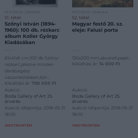
FESTMÉNY, GRAFIKA
FESTMÉNY, GRAFIKA
51. tétel:
52. tétel:
Szőnyi István (1894-
Magyar festő 20. sz.
1960): 100 db. rézkarc
eleje: Falusi porta
album Koller György
Kiadásában
61x41x6 cm,100 db Szőnyi
130x200 mm,akvarell,papír,
Kikiáltási ár:
14 000
Ft
rézkarc,jelezve minden
darab,egész
vászonkötésben,bőr
Kikiáltási ár:
750 000
Ft
gerinc,réz
Aukció:
Aukció:
pántolás,Budapest 1956.
Boda Gallery of Art 25.
Boda Gallery of Art 25.
Artex
árverés
árverés
Aukció időpontja: 2018-05-31
Aukció időpontja: 2018-05-31
18:00
18:00
MEGTEKINTEM
MEGTEKINTEM