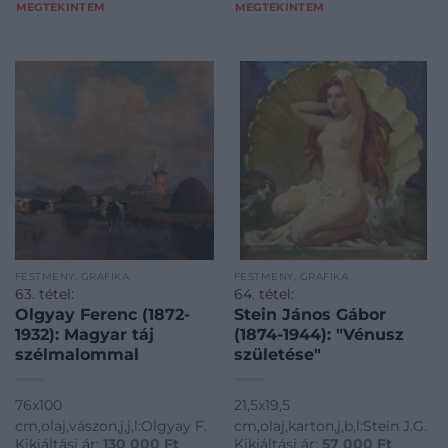
MEGTEKINTEM
MEGTEKINTEM
FESTMÉNY, GRAFIKA
FESTMÉNY, GRAFIKA
63. tétel:
64. tétel:
Olgyay Ferenc (1872-
Stein János Gábor
1932): Magyar táj
(1874-1944): "Vénusz
szélmalommal
születése"
76x100
21,5x19,5
cm,olaj,vászon,j,j,l:Olgyay F.
cm,olaj,karton,j,b,l:Stein J.G.
Kikiáltási ár:
130 000
Ft
Kikiáltási ár:
57 000
Ft