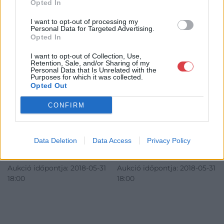
Opted In
I want to opt-out of processing my
Personal Data for Targeted Advertising.
Opted In
FESTMÉNY, GRAFIKA
FESTMÉNY, GRAFIKA
61. tétel:
62. tétel:
I want to opt-out of Collection, Use,
Istókovits Kálmán
Olgyay Ferenc (1872-
Retention, Sale, and/or Sharing of my
Personal Data that Is Unrelated with the
(1898-1990): Dombos táj
1932): Magyar táj
Purposes for which it was collected.
libákkal
Opted Out
CONFIRM
435x600
76x100
mm,akvarell,papír,j,b,l:Istókovits
cm,olaj,vászon,j,j,l:Olgyay F.
Kikiáltási ár:
25 000
Ft
Kikiáltási ár:
110 000
Ft
Aukció:
Aukció:
Data Deletion
Data Access
Privacy Policy
Boda Gallery of Art 25.
Boda Gallery of Art 25.
árverés
árverés
Aukció időpontja: 2018-05-31
Aukció időpontja: 2018-05-31
18:00
18:00