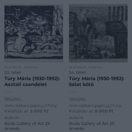
FESTMÉNY, GRAFIKA
FESTMÉNY, GRAFIKA
53. tétel:
54. tétel:
Túry Mária (1930-1992):
Túry Mária (1930-1992):
Asztali csendélet
Sálat kötő
195x290
190x290
mm,rézkarc,papír,j.j.l:Túry
mm,rézkarc,papír,j,j,l:Túry
Kikiáltási ár:
5 000
Ft
Kikiáltási ár:
8 000
Ft
Aukció:
Aukció:
Boda Gallery of Art 25.
Boda Gallery of Art 25.
árverés
árverés