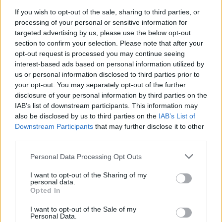
If you wish to opt-out of the sale, sharing to third parties, or
50x70 cm,olaj
60x80
processing of your personal or sensitive information for
vászon,j,j,l:E.Illés Ö.
cm,olaj,vászon,j,j,l:E.Illés Ö.
targeted advertising by us, please use the below opt-out
Kikiáltási ár:
75 000
Ft
Kikiáltási ár:
80 000
Ft
section to confirm your selection. Please note that after your
Aukció:
Aukció:
opt-out request is processed you may continue seeing
Boda Gallery of Art 25.
Boda Gallery of Art 25.
árverés
árverés
interest-based ads based on personal information utilized by
Aukció időpontja: 2018-05-31
Aukció időpontja: 2018-05-31
us or personal information disclosed to third parties prior to
18:00
18:00
your opt-out. You may separately opt-out of the further
disclosure of your personal information by third parties on the
IAB’s list of downstream participants. This information may
also be disclosed by us to third parties on the
IAB’s List of
Downstream Participants
that may further disclose it to other
MEGTEKINTEM
MEGTEKINTEM
third parties.
Personal Data Processing Opt Outs
I want to opt-out of the Sharing of my
personal data.
Opted In
I want to opt-out of the Sale of my
Personal Data.