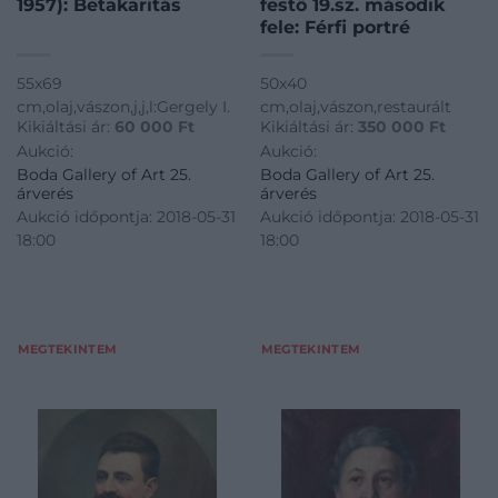
1957): Betakaritás
festő 19.sz. második
fele: Férfi portré
55x69
50x40
cm,olaj,vászon,j,j,l:Gergely I.
cm,olaj,vászon,restaurált
Kikiáltási ár:
60 000
Ft
Kikiáltási ár:
350 000
Ft
Aukció:
Aukció:
Boda Gallery of Art 25.
Boda Gallery of Art 25.
árverés
árverés
Aukció időpontja: 2018-05-31
Aukció időpontja: 2018-05-31
18:00
18:00
MEGTEKINTEM
MEGTEKINTEM