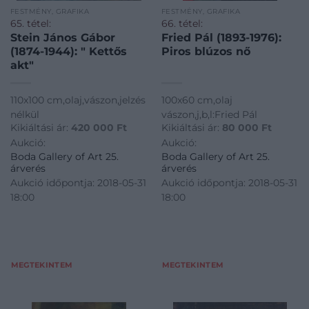
FESTMÉNY, GRAFIKA
FESTMÉNY, GRAFIKA
65. tétel:
66. tétel:
Stein János Gábor
Fried Pál (1893-1976):
(1874-1944): " Kettős
Piros blúzos nő
akt"
110x100 cm,olaj,vászon,jelzés
100x60 cm,olaj
nélkül
vászon,j,b,l:Fried Pál
Kikiáltási ár:
420 000
Ft
Kikiáltási ár:
80 000
Ft
Aukció:
Aukció:
Boda Gallery of Art 25.
Boda Gallery of Art 25.
árverés
árverés
Aukció időpontja: 2018-05-31
Aukció időpontja: 2018-05-31
18:00
18:00
MEGTEKINTEM
MEGTEKINTEM