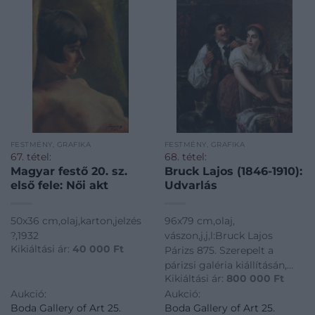
FESTMÉNY, GRAFIKA
FESTMÉNY, GRAFIKA
67. tétel:
68. tétel:
Magyar festő 20. sz.
Bruck Lajos (1846-1910):
első fele: Női akt
Udvarlás
50x36 cm,olaj,karton,jelzés
96x79 cm,olaj,
?,1932
vászon,j,j,l:Bruck Lajos
Kikiáltási ár:
40 000
Ft
Párizs 875. Szerepelt a
párizsi galéria kiállításán,
Kikiáltási ár:
800 000
Ft
1876-ban ,eredeti keretben
Aukció:
Aukció:
névtáblával.
Boda Gallery of Art 25.
Boda Gallery of Art 25.