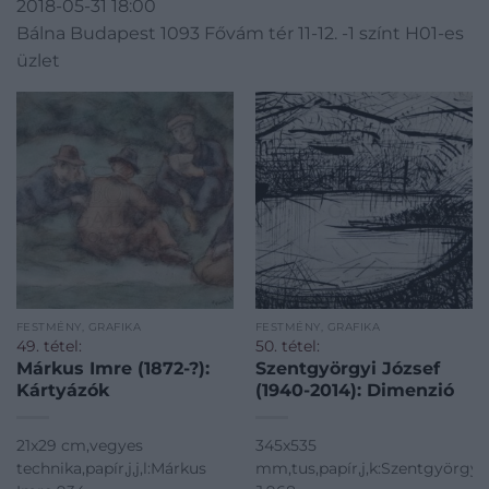
2018-05-31 18:00
Bálna Budapest 1093 Fővám tér 11-12. -1 színt H01-es
üzlet
FESTMÉNY, GRAFIKA
FESTMÉNY, GRAFIKA
49. tétel:
50. tétel:
Márkus Imre (1872-?):
Szentgyörgyi József
Kártyázók
(1940-2014): Dimenzió
21x29 cm,vegyes
345x535
technika,papír,j,j,l:Márkus
mm,tus,papír,j,k:Szentgyörgyi