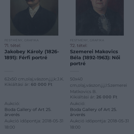
FESTMÉNY, GRAFIKA
FESTMÉNY, GRAFIKA
71. tétel:
72. tétel:
Jakobey Károly (1826-
Szemerei Makovics
1891): Férfi portré
Béla (1892-1963): Női
portré
62x50 cm,olaj,vászon,j,j,k:J.K.
50x40
Kikiáltási ár:
60 000
Ft
cm,olaj,vászon,j,j,l:Szemerei
Matkovics B.
Kikiáltási ár:
26 000
Ft
Aukció:
Aukció:
Boda Gallery of Art 25.
Boda Gallery of Art 25.
árverés
árverés
Aukció időpontja: 2018-05-31
Aukció időpontja: 2018-05-31
18:00
18:00