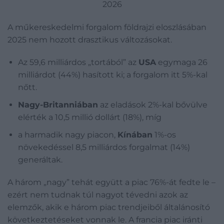
2026
A műkereskedelmi forgalom földrajzi eloszlásában
2025 nem hozott drasztikus változásokat.
Az 59,6 milliárdos „tortából” az
USA
egymaga 26
milliárdot (44%) hasított ki; a forgalom itt 5%-kal
nőtt.
Nagy-Britanniában
az eladások 2%-kal bővülve
elérték a 10,5 millió dollárt (18%), míg
a harmadik nagy piacon,
Kínában
1%-os
növekedéssel 8,5 milliárdos forgalmat (14%)
generáltak.
A három „nagy” tehát együtt a piac 76%-át fedte le –
ezért nem tudnak túl nagyot tévedni azok az
elemzők, akik e három piac trendjeiből általánosító
következtetéseket vonnak le. A francia piac iránti