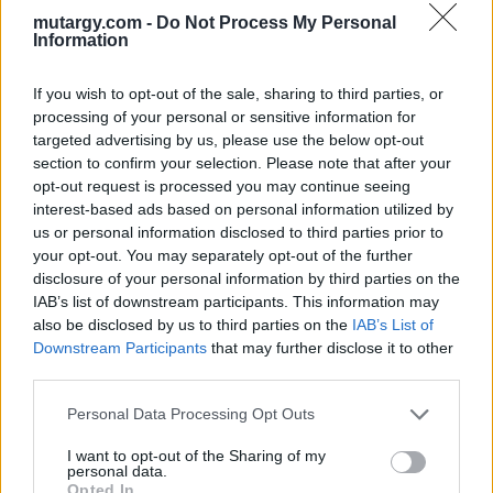
legalacsonyabb értéket jelenti 2019 óta. Komolyabb
mutargy.com -
Do Not Process My Personal
súlya mára már csak az alacsonyabb árfekvésű
Information
művek kategóriájában maradt, ugyanakkor
If you wish to opt-out of the sale, sharing to third parties, or
továbbra is fontos szerepe van egy új vásárlói kör
processing of your personal or sensitive information for
megnyerésében. A magas árfekvésű tételek
targeted advertising by us, please use the below opt-out
ugyanakkor egyértelműen visszatértek a galériák
section to confirm your selection. Please note that after your
fizikai terébe, illetve az élő árverésekre.
opt-out request is processed you may continue seeing
interest-based ads based on personal information utilized by
us or personal information disclosed to third parties prior to
your opt-out. You may separately opt-out of the further
disclosure of your personal information by third parties on the
IAB’s list of downstream participants. This information may
also be disclosed by us to third parties on the
IAB’s List of
Downstream Participants
that may further disclose it to other
third parties.
Personal Data Processing Opt Outs
I want to opt-out of the Sharing of my
personal data.
Opted In