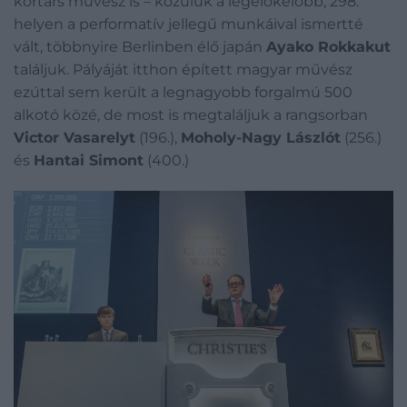
kortárs művész is – közülük a legelőkelőbb, 298.
helyen a performatív jellegű munkáival ismertté
vált, többnyire Berlinben élő japán
Ayako Rokkakut
találjuk. Pályáját itthon épített magyar művész
ezúttal sem került a legnagyobb forgalmú 500
alkotó közé, de most is megtaláljuk a rangsorban
Victor Vasarelyt
(196.),
Moholy-Nagy Lászlót
(256.)
és
Hantai Simont
(400.)