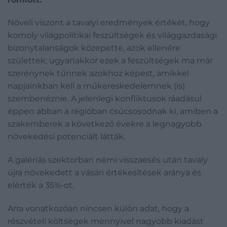
Növeli viszont a tavalyi eredmények értékét, hogy
komoly világpolitikai feszültségek és világgazdasági
bizonytalanságok közepette, azok ellenére
születtek; ugyanakkor ezek a feszültségek ma már
szerénynek tűnnek azokhoz képest, amikkel
napjainkban kell a műkereskedelemnek (is)
szembenéznie. A jelenlegi konfliktusok ráadásul
éppen abban a régióban csúcsosodnak ki, amiben a
szakemberek a következő évekre a legnagyobb
növekedési potenciált látták.
A galériás szektorban némi visszaesés után tavaly
újra növekedett a vásári értékesítések aránya és
elérték a 35%-ot.
Arra vonatkozóan nincsen külön adat, hogy a
részvételi költségek mennyivel nagyobb kiadást