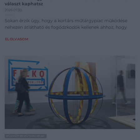
választ kaphatsz
2026.07.30.
Sokan érzik úgy, hogy a kortárs műtárgypiac működése
nehezen átlátható és fogódzkodók kellenek ahhoz, hogy
ELOLVASOM
MŰGYŰJTÉS MŰTÁRGYPIAC