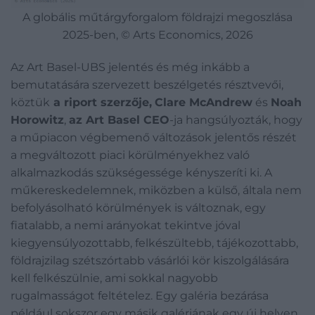
A globális műtárgyforgalom földrajzi megoszlása
2025-ben, © Arts Economics, 2026
Az Art Basel-UBS jelentés és még inkább a
bemutatására szervezett beszélgetés résztvevői,
köztük
a riport szerzője,
Clare McAndrew
és
Noah
Horowitz
,
az Art Basel CEO
-ja hangsúlyozták, hogy
a műpiacon végbemenő változások jelentős részét
a megváltozott piaci körülményekhez való
alkalmazkodás szükségessége kényszeríti ki. A
műkereskedelemnek, miközben a külső, általa nem
befolyásolható körülmények is változnak, egy
fiatalabb, a nemi arányokat tekintve jóval
kiegyensúlyozottabb, felkészültebb, tájékozottabb,
földrajzilag szétszórtabb vásárlói kör kiszolgálására
kell felkészülnie, ami sokkal nagyobb
rugalmasságot feltételez. Egy galéria bezárása
például sokszor egy másik galériának egy új helyen