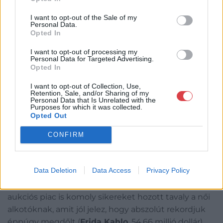
I want to opt-out of the Sale of my
Personal Data.
Opted In
Frida Kahlo Az álom (Az ágy) című műve 54,7 millió
dollárral döntött rekordot 2025-ben a női alkotók
I want to opt-out of processing my
Personal Data for Targeted Advertising.
kategóriájában. A Sotheby’s jóvoltából
Opted In
A női alkotók súlyának növekedése elsősorban a
I want to opt-out of Collection, Use,
Retention, Sale, and/or Sharing of my
kortárs kategóriában figyelhető meg, de még a régi
Personal Data that Is Unrelated with the
Purposes for which it was collected.
mestereknél is vannak jelei. A galériák és
Opted Out
műkereskedések kínálatában a női alkotók aránya,
ami 2018-ban még csak 35%, 2024-ben 41%, tavaly
CONFIRM
már 45% volt, a kizárólag elsődleges értékesítést
végző galériákban pedig már elérte az 50%-ot. A
Data Deletion
Data Access
Privacy Policy
forgalomban való részesedésük ezen időszakban
ugyancsak jelentősen, 28-ról 37%-ra bővült. Az
aukciós piac is komoly sikereket hozott tavaly a női
alkotóknak, amit jól jelez, hogy abszolút rekordjuk
éppúgy megdőlt (
Frida Kahlo
, 54,66 millió dollár),