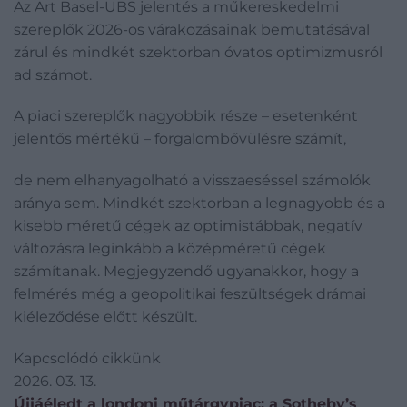
Az Art Basel-UBS jelentés a műkereskedelmi
szereplők 2026-os várakozásainak bemutatásával
zárul és mindkét szektorban óvatos optimizmusról
ad számot.
A piaci szereplők nagyobbik része – esetenként
jelentős mértékű – forgalombővülésre számít,
de nem elhanyagolható a visszaeséssel számolók
aránya sem. Mindkét szektorban a legnagyobb és a
kisebb méretű cégek az optimistábbak, negatív
változásra leginkább a középméretű cégek
számítanak. Megjegyzendő ugyanakkor, hogy a
felmérés még a geopolitikai feszültségek drámai
kiéleződése előtt készült.
Kapcsolódó cikkünk
2026. 03. 13.
Újjáéledt a londoni műtárgypiac: a Sotheby’s