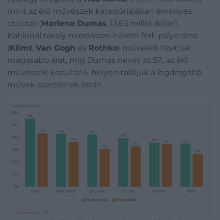
mint az élő művészek kategóriájában érvényes
csúcsár (
Marlene Dumas
, 13,63 millió dollár).
Kahlonál tavaly mindössze három férfi pályatársa
(
Klimt
,
Van Gogh
és
Rothko
) műveiért fizettek
magasabb árat, míg Dumas nevét az 57., az élő
művészek közül az 5. helyen találjuk a legdrágább
művek szerzőinek listán.