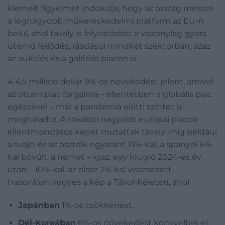
kiemelt figyelmet indokolja, hogy az ország messze
a legnagyobb műkereskedelmi platform az EU-n
belül, ahol tavaly is folytatódott a viszonylag gyors
ütemű fejlődés, ráadásul mindkét szektorban, azaz
az aukciós és a galériás piacon is.
A 4,5 milliárd dollár 9%-os növekedést jelent, amivel
az ottani piac forgalma – ellentétben a globális piac
egészével – már a pandémia előtti szintet is
meghaladta. A további nagyobb európai piacok
ellentmondásos képet mutattak tavaly: míg például
a svájci és az osztrák egyaránt 13%-kal, a spanyol 6%-
kal bővült, a német – igaz, egy kiugró 2024-es év
után – 10%-kal, az olasz 2%-kal visszaesett.
Hasonlóan vegyes a kép a Távol-Keleten, ahol
Japánban
1%-os csökkenést,
Dél-Koreában
6%-os növekedést könyveltek el.