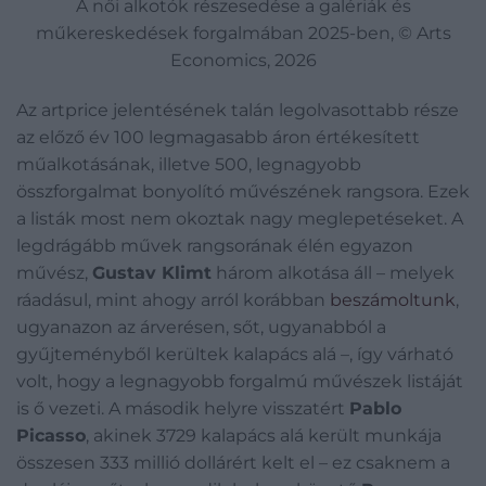
A női alkotók részesedése a galériák és
műkereskedések forgalmában 2025-ben, © Arts
Economics, 2026
Az artprice jelentésének talán legolvasottabb része
az előző év 100 legmagasabb áron értékesített
műalkotásának, illetve 500, legnagyobb
összforgalmat bonyolító művészének rangsora. Ezek
a listák most nem okoztak nagy meglepetéseket. A
legdrágább művek rangsorának élén egyazon
művész,
Gustav Klimt
három alkotása áll – melyek
ráadásul, mint ahogy arról korábban
beszámoltunk
,
ugyanazon az árverésen, sőt, ugyanabból a
gyűjteményből kerültek kalapács alá –, így várható
volt, hogy a legnagyobb forgalmú művészek listáját
is ő vezeti. A második helyre visszatért
Pablo
Picasso
, akinek 3729 kalapács alá került munkája
összesen 333 millió dollárért kelt el – ez csaknem a