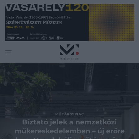
Skip
to
content
MŰTÁRGYPIAC
Bíztató jelek a nemzetközi
műkereskedelemben – új erőre