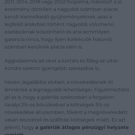
2011, 2014, 2018 vagy 2022 forgalma, másrészt a jó
eredmény döntően a nagyobb számban piacra
került kiemelkedő gyűjteményeknek, azaz a
legfelső ársávban történt nagyobb volumenű
eladásoknak köszönhető és arra semmilyen
garancia nincs, hogy ilyen kollekciók hasonló
számban kerülnek piacra idén is.
Aggodalomra ad okot a kortárs és főleg az ultra-
kortárs szektor gyengébb szereplése is,
hiszen, legalábbis elvben, a növekedésnek itt
lennének a legnagyobb lehetőségei. Figyelmeztető
jel az is, hogy a galériás szektorban a forgalom
tavalyi 2%-os bővülésével a költségek 5%-os
növekedése áll szemben, főként a megnövekedett
vásári részvételi és szállítási költségek miatt. Ez azt
jelenti, hogy
a galériák átlagos pénzügyi helyzete
romlott.