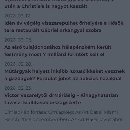
után a Christie’s is nagyot kaszált
2026. 03. 12.
Idén év végéig visszarepülhet őrhelyére a Hősök
tere restaurált Gábriel arkangyal szobra
2026. 03. 08.
Az első tulajdonosához hálapénzként került
festmény most 7 milliárd forintért kelt el
2026. 02. 28.
Műtárgyak helyett inkább luxuscikkeket vesznek
a gazdagok? Fordulat jöhet az aukciós házaknál
2026. 02. 23.
Victor Vasarelytől drMáriásig – Kihagyhatatlan
tavaszi kiállítások országszerte
Címlapkép forrása: Címlapkép: Az Art Basel Miami
Beach 2025 decemberében. Az Art Basel jóvoltából