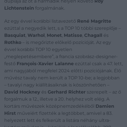
duplája az őt a harmadik helyen követő
Roy
Lichtenstein
forgalmának.
Az egy évvel korábbi listavezető
René Magritte
ezúttal a negyedik lett, s a TOP 10 többi szereplője –
Basquiat
,
Warhol
,
Monet
,
Matisse
,
Chagall
és
Rothko
– is megőrizte előkelő pozícióját. Az egy
évvel korábbi TOP 10 egyetlen
„meglepetésembere”, a francia szobrász-designer-
festő
François-Xavier Lalanne
ezúttal csak a 47. lett,
ami nagyjából megfelel 2024 előtti pozíciójának. Élő
művész tavaly nem került a TOP 10-be; a legjobban
– tavalyi nagy kiállításaiknak is köszönhetően –
David Hockney
és
Gerhard Richter
szerepelt – az ő
forgalmuk a 12., illetve a 20. helyhez volt elég. A
kortárs művészek középnemzedékéből
Damien
Hirst
műveiért fizették a legtöbbet, amivel a 83.
helyezett lett és felkerült a listára néhány ultra-