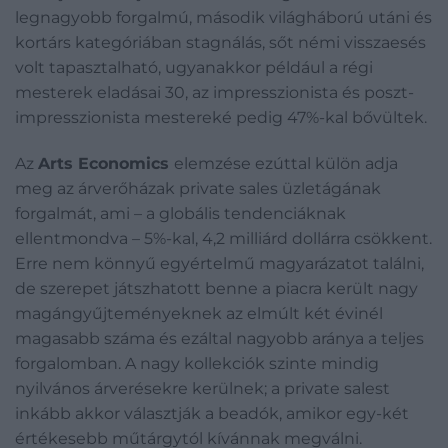
legnagyobb forgalmú, második világháború utáni és
kortárs kategóriában stagnálás, sőt némi visszaesés
volt tapasztalható, ugyanakkor például a régi
mesterek eladásai 30, az impresszionista és poszt-
impresszionista mestereké pedig 47%-kal bővültek.
Az
Arts Economics
elemzése ezúttal külön adja
meg az árverőházak private sales üzletágának
forgalmát, ami – a globális tendenciáknak
ellentmondva – 5%-kal, 4,2 milliárd dollárra csökkent.
Erre nem könnyű egyértelmű magyarázatot találni,
de szerepet játszhatott benne a piacra került nagy
magángyűjteményeknek az elmúlt két évinél
magasabb száma és ezáltal nagyobb aránya a teljes
forgalomban. A nagy kollekciók szinte mindig
nyilvános árverésekre kerülnek; a private salest
inkább akkor választják a beadók, amikor egy-két
értékesebb műtárgytól kívánnak megválni.