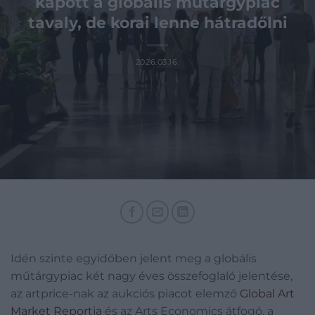
kapott a globális műtárgypiac
tavaly, de korai lenne hátradőlni
2026.03.16.
Idén szinte egyidőben jelent meg a globális
műtárgypiac két nagy éves összefoglaló jelentése,
az artprice-nak az aukciós piacot elemző
Global Art
Market Reportja
és az Arts Economics átfogó, a