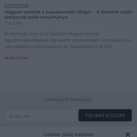
MŰTÁRGYPIAC
Hogyan változik a luxuskarórák világa? – A Deloitte svájci
óraiparról szóló tanulmánya
2026.07.08.
A műtárgy.com és a Deloitte Magyarország
együttműködésének részeként rendszeresen mutatjuk be a
nemzetközi műkincspiacot és luxusszektort érintő
ELOLVASOM
Hírlevél feliratkozás
Elolvastam és elfogadom az Adatkezelési tájékoztatót:
Cookie (süti) kezelés
mutargy.com/adatkezelesi-tajekoztato/