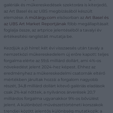
galériák és műkereskedések szektorára is kiterjedő,
az Art Basel és az UBS megbízásából készült
elemzése. A
műtárgy.com
elsősorban az
Art Basel és
az UBS Art Market Reportjának
főbb megállapításait
foglalja össze, az artprice jelentéséből a tavalyi év
értékesítési ranglistáit mutatja be.
Kezdjük a jó hírrel: két évi visszaesés után tavaly a
nemzetközi műkereskedelem új erőre kapott: teljes
forgalma elérte az 59,6 milliárd dollárt, ami 4%-os
növekedést jelent 2024-hez képest. Ehhez az
eredményhez a műkereskedelmi csatornák eltérő
mértékben járultak hozzá: a forgalom nagyobb
részét, 34,8 milliárd dollárt kitevő galériás eladások
csak 2%-kal nőttek, a nyilvános árverések 20,7
milliárdos forgalma ugyanakkor 9%-os bővülést
jelent. A különböző művészettörténeti korszakok
trendjei között jelentős különbség mutatkozik: a