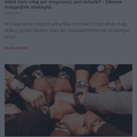
Miért nem elég azt megvenni, ami tetszik? – Sikeres
műgyűjtők stratégiái
2026.07.14.
A műgyűjtés mögött annyiféle motiváció húzódhat meg,
ahány gyűjtő létezik. Van, aki művészettörténeti örökséget
kíván
ELOLVASOM