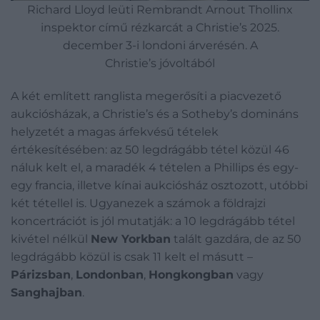
Richard Lloyd leüti Rembrandt Arnout Thollinx
inspektor című rézkarcát a Christie’s 2025.
december 3-i londoni árverésén. A
Christie’s jóvoltából
A két említett ranglista megerősíti a piacvezető
aukciósházak, a Christie’s és a Sotheby’s domináns
helyzetét a magas árfekvésű tételek
értékesítésében: az 50 legdrágább tétel közül 46
náluk kelt el, a maradék 4 tételen a Phillips és egy-
egy francia, illetve kínai aukciósház osztozott, utóbbi
két tétellel is. Ugyanezek a számok a földrajzi
koncertrációt is jól mutatják: a 10 legdrágább tétel
kivétel nélkül
New Yorkban
talált gazdára, de az 50
legdrágább közül is csak 11 kelt el másutt –
Párizsban
,
Londonban
,
Hongkongban
vagy
Sanghajban
.