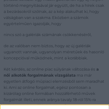
történő megnyitásával jár együtt, de ha a hírek csak
a bezárásokról szólnak, az a kép alakulhat ki, hogy
válságban van a szakma. Eközben a számok
egyértelműen igazolják, hogy
nincs szó a galériák számának csökkenéséről,
de az valóban nem biztos, hogy az új galériák
ugyanott vannak, ugyanolyan méretűek és hasonló
koncepcióval működnek, mint a korábbiak.
Két kérdés, az online piac súlyának változása és
a
női alkotók forgalmának vizsgálata
ma már
egyetlen átfogó műpiaci elemzésből sem maradhat
ki. Ami az online forgalmat, egész pontosan a
kizárólag online formában hozzáférhető művek
forgalmát illeti, ennek aránya tavaly 18-ról 15%-ra
csökkent; a 9,2 milliárd dolláros forgalom a