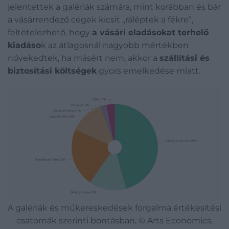
jelentettek a galériák számára, mint korábban és bár
a vásárrendező cégek kicsit „ráléptek a fékre”,
feltételezhető, hogy
a vásári eladásokat terhelő
kiadáso
k az átlagosnál nagyobb mértékben
növekedtek, ha másért nem, akkor a
szállítási és
biztosítási költségek
gyors emelkedése miatt.
A galériák és műkereskedések forgalma értékesítési
csatornák szerinti bontásban, © Arts Economics,