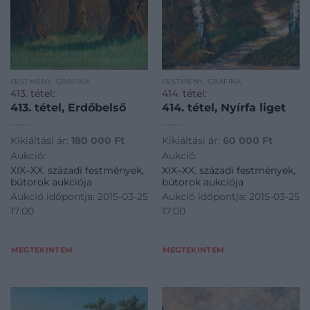
FESTMÉNY, GRAFIKA
FESTMÉNY, GRAFIKA
413. tétel:
414. tétel:
413. tétel, Erdőbelső
414. tétel, Nyírfa liget
Kikiáltási ár:
180 000
Ft
Kikiáltási ár:
60 000
Ft
Aukció:
Aukció:
XIX–XX. századi festmények,
XIX–XX. századi festmények,
bútorok aukciója
bútorok aukciója
Aukció időpontja: 2015-03-25
Aukció időpontja: 2015-03-25
17:00
17:00
MEGTEKINTEM
MEGTEKINTEM