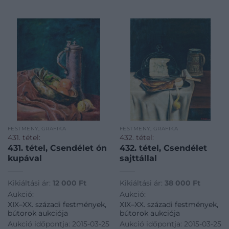
FESTMÉNY, GRAFIKA
FESTMÉNY, GRAFIKA
431. tétel:
432. tétel:
431. tétel, Csendélet ón
432. tétel, Csendélet
kupával
sajttállal
Kikiáltási ár:
12 000
Ft
Kikiáltási ár:
38 000
Ft
Aukció:
Aukció:
XIX–XX. századi festmények,
XIX–XX. századi festmények,
bútorok aukciója
bútorok aukciója
Aukció időpontja: 2015-03-25
Aukció időpontja: 2015-03-25