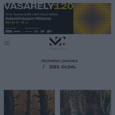
Skip
to
content
FESTMÉNY, GRAFIKA
/
2253. OLDAL