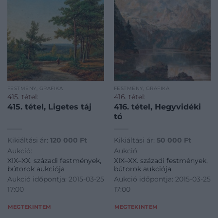
FESTMÉNY, GRAFIKA
FESTMÉNY, GRAFIKA
415. tétel:
416. tétel:
415. tétel, Ligetes táj
416. tétel, Hegyvidéki
tó
Kikiáltási ár:
120 000
Ft
Kikiáltási ár:
50 000
Ft
Aukció:
Aukció:
XIX–XX. századi festmények,
XIX–XX. századi festmények,
bútorok aukciója
bútorok aukciója
Aukció időpontja: 2015-03-25
Aukció időpontja: 2015-03-25
17:00
17:00
MEGTEKINTEM
MEGTEKINTEM