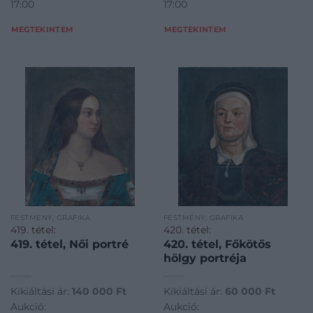
17:00
17:00
MEGTEKINTEM
MEGTEKINTEM
FESTMÉNY, GRAFIKA
FESTMÉNY, GRAFIKA
419. tétel:
420. tétel:
419. tétel, Női portré
420. tétel, Főkötős
hölgy portréja
Kikiáltási ár:
140 000
Ft
Kikiáltási ár:
60 000
Ft
Aukció:
Aukció: