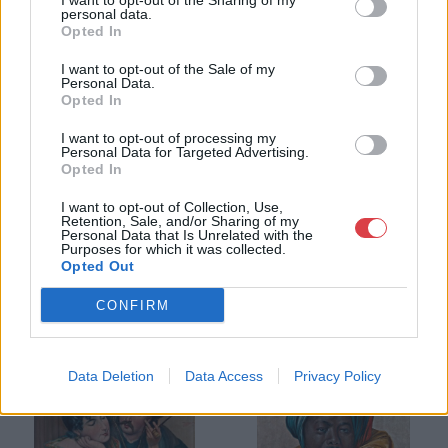
I want to opt-out of the Sharing of my
personal data.
Opted In
FESTMÉNY, GRAFIKA
FESTMÉNY, GRAFIKA
I want to opt-out of the Sale of my
425. tétel:
426. tétel:
Personal Data.
425. tétel,
426. tétel, Tudós
Opted In
Rabszolgavásár
dolgozószobájában
I want to opt-out of processing my
Personal Data for Targeted Advertising.
Kikiáltási ár:
50 000
Ft
Kikiáltási ár:
70 000
Ft
Opted In
Aukció:
Aukció:
XIX–XX. századi festmények,
XIX–XX. századi festmények,
I want to opt-out of Collection, Use,
Retention, Sale, and/or Sharing of my
bútorok aukciója
bútorok aukciója
Personal Data that Is Unrelated with the
Aukció időpontja: 2015-03-25
Aukció időpontja: 2015-03-25
Purposes for which it was collected.
17:00
17:00
Opted Out
MEGTEKINTEM
MEGTEKINTEM
CONFIRM
Data Deletion
Data Access
Privacy Policy