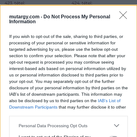
423. tétel:
424. tétel:
423. tétel, Történelmi
424. tétel, Kolostorban,
jelenet
1823
mutargy.com -
Do Not Process My Personal
Information
Kikiáltási ár:
42 000
Ft
Kikiáltási ár:
48 000
Ft
If you wish to opt-out of the sale, sharing to third parties, or
Aukció:
Aukció:
processing of your personal or sensitive information for
XIX–XX. századi festmények,
XIX–XX. századi festmények,
bútorok aukciója
bútorok aukciója
targeted advertising by us, please use the below opt-out
Aukció időpontja: 2015-03-25
Aukció időpontja: 2015-03-25
section to confirm your selection. Please note that after your
17:00
17:00
opt-out request is processed you may continue seeing
interest-based ads based on personal information utilized by
MEGTEKINTEM
MEGTEKINTEM
us or personal information disclosed to third parties prior to
your opt-out. You may separately opt-out of the further
disclosure of your personal information by third parties on the
IAB’s list of downstream participants. This information may
also be disclosed by us to third parties on the
IAB’s List of
Downstream Participants
that may further disclose it to other
third parties.
Personal Data Processing Opt Outs