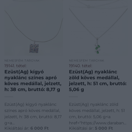
NEMESFÉM TÁRGYAK
NEMESFÉM TÁRGYAK
19141. tétel:
19140. tétel:
Ezüst(Ag) kígyó
Ezüst(Ag) nyaklánc
nyaklánc színes apró
zöld köves medállal,
köves medállal, jelzett,
jelzett, h: 51 cm, bruttó:
h: 38 cm, bruttó: 8,17 g
5,06 g
Ezüst(Ag) kígyó nyaklánc
Ezüst(Ag) nyaklánc zöld
színes apró köves medállal,
köves medállal, jelzett, h: 51
jelzett, h: 38 cm, bruttó: 8,17
cm, bruttó: 5,06 g<a
g<a
href="https://www.darabanth.
Kikiáltási ár:
6 000
Ft
Kikiáltási ár:
5 000
Ft
href="https://www.darabanth.com/hu/gyorsarveres/421/kate
disztargyak-ekszerek-