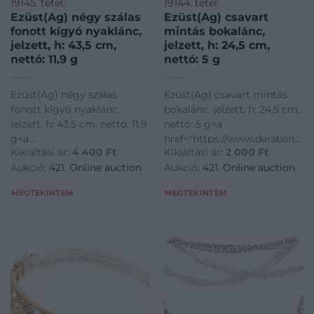
19145. tétel:
19144. tétel:
Ezüst(Ag) négy szálas
Ezüst(Ag) csavart
fonott kígyó nyaklánc,
mintás bokalánc,
jelzett, h: 43,5 cm,
jelzett, h: 24,5 cm,
nettó: 11,9 g
nettó: 5 g
Ezüst(Ag) négy szálas
Ezüst(Ag) csavart mintás
fonott kígyó nyaklánc,
bokalánc, jelzett, h: 24,5 cm,
jelzett, h: 43,5 cm, nettó: 11,9
nettó: 5 g<a
g<a
href="https://www.darabanth.
Kikiáltási ár:
4 400
Ft
Kikiáltási ár:
2 000
Ft
href="https://www.darabanth.com/hu/gyorsarveres/421/kate
disztargyak-ekszerek-
Aukció:
421. Online auction
Aukció:
421. Online auction
disztargyak-ekszerek-
dragakovek/Nemesfem-
dragakovek/Nemesfem-
disztargyak-ekszerek-
MEGTEKINTEM
MEGTEKINTEM
disztargyak-ekszerek-
dragakovek~1000024/EzustAg
dragakovek~1000024/EzustAg-
csavart-mintas-boka
negy-s