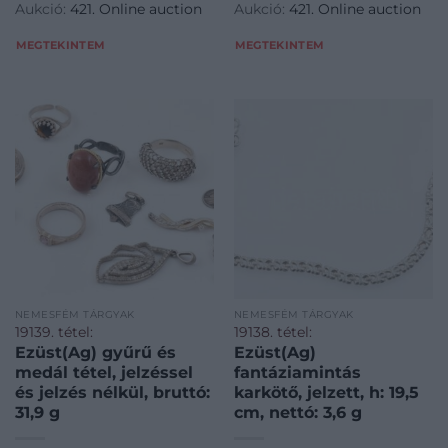
Aukció:
421. Online auction
Aukció:
421. Online auction
disztargyak-ekszerek-
dragakovek/Nemesfem-
dragakovek/Nemesfem-
disztargyak-ekszerek-
MEGTEKINTEM
MEGTEKINTEM
disztargyak-ekszerek-
dragakovek~1000024/EzustAg
dragakovek~1000024/EzustAg
nyaklanc-zol
NEMESFÉM TÁRGYAK
NEMESFÉM TÁRGYAK
19139. tétel:
19138. tétel:
Ezüst(Ag) gyűrű és
Ezüst(Ag)
medál tétel, jelzéssel
fantáziamintás
és jelzés nélkül, bruttó:
karkötő, jelzett, h: 19,5
31,9 g
cm, nettó: 3,6 g