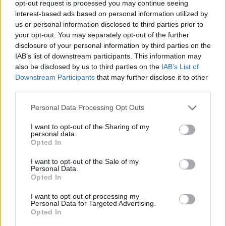
Aukció:
421. Online auction
Aukció:
421. Online auction
dragakovek/Nemesfem-
dragakovek/Nemesfem-
opt-out request is processed you may continue seeing
disztargyak-ekszerek-
disztargyak-ekszerek-
interest-based ads based on personal information utilized by
dragakovek~1000024/EzustAg-
dragakovek~1000024/EzustAg
us or personal information disclosed to third parties prior to
MEGTEKINTEM
MEGTEKINTEM
negyszalas-fono
lapos-mintas-
your opt-out. You may separately opt-out of the further
disclosure of your personal information by third parties on the
IAB’s list of downstream participants. This information may
also be disclosed by us to third parties on the
IAB’s List of
Downstream Participants
that may further disclose it to other
third parties.
Personal Data Processing Opt Outs
I want to opt-out of the Sharing of my
personal data.
Opted In
I want to opt-out of the Sale of my
NEMESFÉM TÁRGYAK
NEMESFÉM TÁRGYAK
Personal Data.
19147. tétel:
19146. tétel:
Opted In
Ezüst(Ag) áttört
Ezüst(Ag)
fantáziaszemes
fantáziaszemes
I want to opt-out of processing my
karkötő, jelzett, h: 19
nyaklánc, jelzett, h: 42
Personal Data for Targeted Advertising.
Opted In
cm, nettó: 4,3 g
cm, nettó: 13,9 g