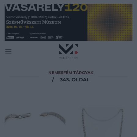
Skip
to
content
NEMESFÉM TÁRGYAK
/
343. OLDAL