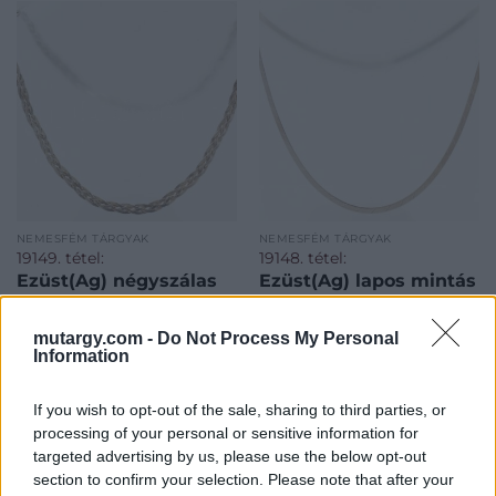
NEMESFÉM TÁRGYAK
NEMESFÉM TÁRGYAK
19149. tétel:
19148. tétel:
Ezüst(Ag) négyszálas
Ezüst(Ag) lapos mintás
fonott nyaklánc, jelzett,
kígyó nyaklánc, jelzett,
h: 50 cm, nettó: 10,9 g
h: 45,5 cm, nettó: 7,1 g
mutargy.com -
Do Not Process My Personal
Information
Ezüst(Ag) négyszálas fonott
Ezüst(Ag) lapos mintás
nyaklánc, jelzett, h: 50 cm,
kígyó nyaklánc, jelzett, h:
If you wish to opt-out of the sale, sharing to third parties, or
nettó: 10,9 g<a
45,5 cm, nettó: 7,1 g<a
processing of your personal or sensitive information for
href="https://www.darabanth.com/hu/gyorsarveres/421/kate
href="https://www.darabanth.
targeted advertising by us, please use the below opt-out
Kikiáltási ár:
4 000
Ft
Kikiáltási ár:
2 800
Ft
disztargyak-ekszerek-
disztargyak-ekszerek-
section to confirm your selection. Please note that after your