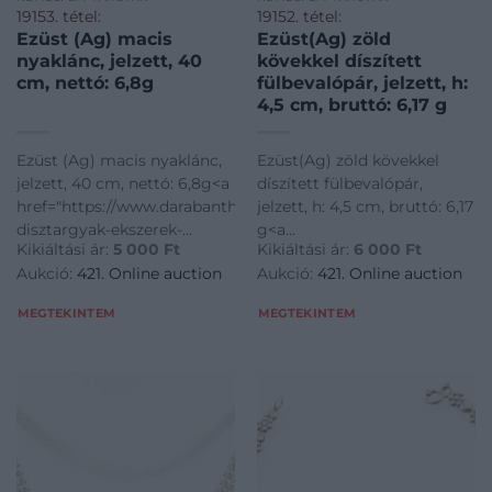
19153. tétel:
19152. tétel:
Ezüst (Ag) macis
Ezüst(Ag) zöld
nyaklánc, jelzett, 40
kövekkel díszített
cm, nettó: 6,8g
fülbevalópár, jelzett, h:
4,5 cm, bruttó: 6,17 g
Ezüst (Ag) macis nyaklánc,
Ezüst(Ag) zöld kövekkel
jelzett, 40 cm, nettó: 6,8g<a
díszített fülbevalópár,
href="https://www.darabanth.com/hu/gyorsarveres/421/kate
jelzett, h: 4,5 cm, bruttó: 6,17
disztargyak-ekszerek-
g<a
Kikiáltási ár:
5 000
Ft
Kikiáltási ár:
6 000
Ft
dragakovek/Nemesfem-
href="https://www.darabanth.
Aukció:
421. Online auction
Aukció:
421. Online auction
disztargyak-ekszerek-
disztargyak-ekszerek-
dragakovek~1000024/Ezust-
dragakovek/Nemesfem-
MEGTEKINTEM
MEGTEKINTEM
Ag-macis-nyaklanc-jelzett-
disztargyak-ekszerek-
40-cm-n
dragakovek~1000024/EzustAg
zol