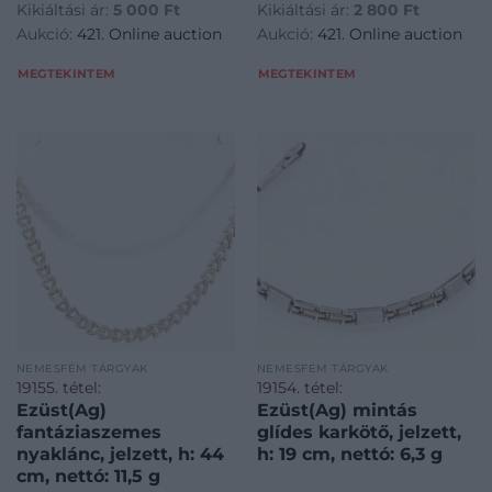
Kikiáltási ár:
5 000
Ft
Kikiáltási ár:
2 800
Ft
disztargyak-ekszerek-
disztargyak-ekszerek-
Aukció:
421. Online auction
Aukció:
421. Online auction
dragakovek/Nemesfem-
dragakovek/Nemesfem-
disztargyak-ekszerek-
disztargyak-ekszerek-
MEGTEKINTEM
MEGTEKINTEM
dragakovek~1000024/EzustAg-
dragakovek~1000024/EzustAg
zold-koves-fulbeva
fantaziaszemes-nyakla
NEMESFÉM TÁRGYAK
NEMESFÉM TÁRGYAK
19155. tétel:
19154. tétel:
Ezüst(Ag)
Ezüst(Ag) mintás
fantáziaszemes
glídes karkötő, jelzett,
nyaklánc, jelzett, h: 44
h: 19 cm, nettó: 6,3 g
cm, nettó: 11,5 g