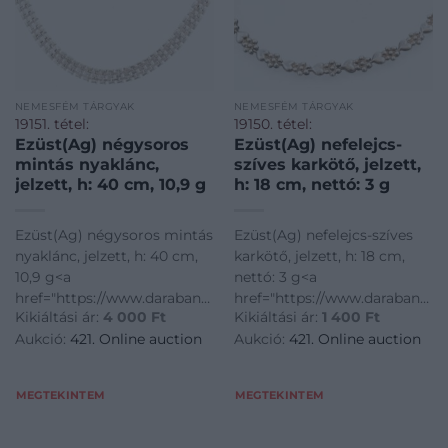
NEMESFÉM TÁRGYAK
NEMESFÉM TÁRGYAK
19151. tétel:
19150. tétel:
Ezüst(Ag) négysoros
Ezüst(Ag) nefelejcs-
mintás nyaklánc,
szíves karkötő, jelzett,
jelzett, h: 40 cm, 10,9 g
h: 18 cm, nettó: 3 g
Ezüst(Ag) négysoros mintás
Ezüst(Ag) nefelejcs-szíves
nyaklánc, jelzett, h: 40 cm,
karkötő, jelzett, h: 18 cm,
10,9 g<a
nettó: 3 g<a
href="https://www.darabanth.com/hu/gyorsarveres/421/kate
href="https://www.darabanth.
Kikiáltási ár:
4 000
Ft
Kikiáltási ár:
1 400
Ft
disztargyak-ekszerek-
disztargyak-ekszerek-
Aukció:
421. Online auction
Aukció:
421. Online auction
dragakovek/Nemesfem-
dragakovek/Nemesfem-
disztargyak-ekszerek-
disztargyak-ekszerek-
dragakovek~1000024/EzustAg-
dragakovek~1000024/EzustAg
MEGTEKINTEM
MEGTEKINTEM
negysoros-mintas-nyakla
nefelejcs-szives-kar