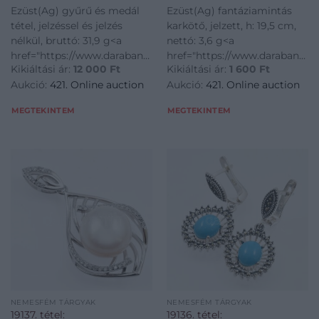
Ezüst(Ag) gyűrű és medál
Ezüst(Ag) fantáziamintás
tétel, jelzéssel és jelzés
karkötő, jelzett, h: 19,5 cm,
nélkül, bruttó: 31,9 g<a
nettó: 3,6 g<a
href="https://www.darabanth.com/hu/gyorsarveres/421/kate
href="https://www.darabanth.
Kikiáltási ár:
12 000
Ft
Kikiáltási ár:
1 600
Ft
disztargyak-ekszerek-
disztargyak-ekszerek-
Aukció:
421. Online auction
Aukció:
421. Online auction
dragakovek/Nemesfem-
dragakovek/Nemesfem-
disztargyak-ekszerek-
disztargyak-ekszerek-
MEGTEKINTEM
MEGTEKINTEM
dragakovek~1000024/EzustAg-
dragakovek~1000024/EzustAg
gyuru-es-me
fantaziamintas-kar
NEMESFÉM TÁRGYAK
NEMESFÉM TÁRGYAK
19137. tétel:
19136. tétel: