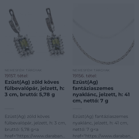
cm
NEMESFÉM TÁRGYAK
NEMESFÉM TÁRGYAK
19157. tétel:
19156. tétel:
Ezüst(Ag) zöld köves
Ezüst(Ag)
fülbevalópár, jelzett, h:
fantáziaszemes
3 cm, bruttó: 5,78 g
nyaklánc, jelzett, h: 41
cm, nettó: 7 g
Ezüst(Ag) zöld köves
Ezüst(Ag) fantáziaszemes
fülbevalópár, jelzett, h: 3 cm,
nyaklánc, jelzett, h: 41 cm,
bruttó: 5,78 g<a
nettó: 7 g<a
href="https://www.darabanth.com/hu/gyorsarveres/421/kate
href="https://www.darabanth.