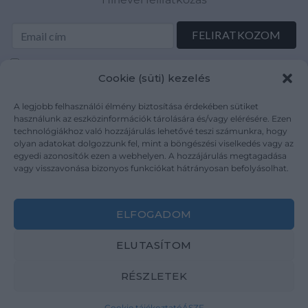
Elolvastam és elfogadom az Adatkezelési tájékoztatót:
Cookie (süti) kezelés
mutargy.com/adatkezelesi-tajekoztato/
A legjobb felhasználói élmény biztosítása érdekében sütiket
Rólunk
Áraink
használunk az eszközinformációk tárolására és/vagy elérésére. Ezen
technológiákhoz való hozzájárulás lehetővé teszi számunkra, hogy
Médiaajánlat
ÁSZF
olyan adatokat dolgozzunk fel, mint a böngészési viselkedés vagy az
Karrier
Adatvédelem
egyedi azonosítók ezen a webhelyen. A hozzájárulás megtagadása
Kapcsolat
Impresszum
vagy visszavonása bizonyos funkciókat hátrányosan befolyásolhat.
Kövesse a műtárgy.com-ot
ELFOGADOM
ELUTASÍTOM
RÉSZLETEK
Weboldal és Webshop készítés:
Ferenczi Sándor
Cookie tájékoztató
ÁSZF