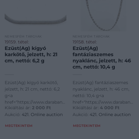
NEMESFÉM TÁRGYAK
NEMESFÉM TÁRGYAK
19159. tétel:
19158. tétel:
Ezüst(Ag) kígyó
Ezüst(Ag)
karkötő, jelzett, h: 21
fantáziaszemes
cm, nettó: 6,2 g
nyaklánc, jelzett, h: 46
cm, nettó: 10,4 g
Ezüst(Ag) kígyó karkötő,
Ezüst(Ag) fantáziaszemes
jelzett, h: 21 cm, nettó: 6,2
nyaklánc, jelzett, h: 46 cm,
g<a
nettó: 10,4 g<a
href="https://www.darabanth.com/hu/gyorsarveres/421/kate
href="https://www.darabanth.
Kikiáltási ár:
2 000
Ft
Kikiáltási ár:
4 000
Ft
disztargyak-ekszerek-
disztargyak-ekszerek-
Aukció:
421. Online auction
Aukció:
421. Online auction
dragakovek/Nemesfem-
dragakovek/Nemesfem-
disztargyak-ekszerek-
disztargyak-ekszerek-
MEGTEKINTEM
MEGTEKINTEM
dragakovek~1000024/EzustAg-
dragakovek~1000024/EzustAg
kigyo-karkoto-jelzett-h-21-
fantaziaszemes-nya