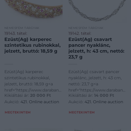
NEMESFÉM TÁRGYAK
NEMESFÉM TÁRGYAK
19143. tétel:
19142. tétel:
Ezüst(Ag) karperec
Ezüst(Ag) csavart
szintetikus rubinokkal,
pancer nyaklánc,
jelzett, bruttó: 18,59 g
jelzett, h: 43 cm, nettó:
23,7 g
Ezüst(Ag) karperec
Ezüst(Ag) csavart pancer
szintetikus rubinokkal,
nyaklánc, jelzett, h: 43 cm,
jelzett, bruttó: 18,59 g<a
nettó: 23,7 g<a
href="https://www.darabanth.com/hu/gyorsarveres/421/kate
href="https://www.darabanth.
Kikiáltási ár:
20 000
Ft
Kikiáltási ár:
14 000
Ft
disztargyak-ekszerek-
disztargyak-ekszerek-
Aukció:
421. Online auction
Aukció:
421. Online auction
dragakovek/Nemesfem-
dragakovek/Nemesfem-
disztargyak-ekszerek-
disztargyak-ekszerek-
MEGTEKINTEM
MEGTEKINTEM
dragakovek~1000024/EzustAg-
dragakovek~1000024/EzustAg
karperec-szintetik
csavart-pancer-nya