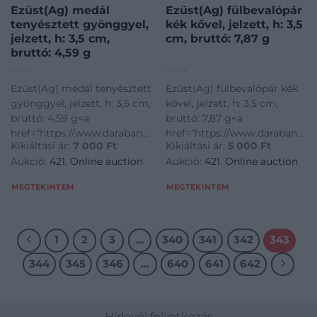
Ezüst(Ag) medál
Ezüst(Ag) fülbevalópár
tenyésztett gyönggyel,
kék kővel, jelzett, h: 3,5
jelzett, h: 3,5 cm,
cm, bruttó: 7,87 g
bruttó: 4,59 g
Ezüst(Ag) medál tenyésztett
Ezüst(Ag) fülbevalópár kék
gyönggyel, jelzett, h: 3,5 cm,
kővel, jelzett, h: 3,5 cm,
bruttó: 4,59 g<a
bruttó: 7,87 g<a
href="https://www.darabanth.com/hu/gyorsarveres/421/kate
href="https://www.darabanth.
Kikiáltási ár:
7 000
Ft
Kikiáltási ár:
5 000
Ft
disztargyak-ekszerek-
disztargyak-ekszerek-
Aukció:
421. Online auction
Aukció:
421. Online auction
dragakovek/Nemesfem-
dragakovek/Nemesfem-
disztargyak-ekszerek-
disztargyak-ekszerek-
MEGTEKINTEM
MEGTEKINTEM
dragakovek~1000024/EzustAg-
dragakovek~1000024/EzustAg
medal-tenyes
fulbevalopar-kek-
1
2
3
…
340
341
342
343
344
345
346
…
640
641
642
Hírlevél feliratkozás