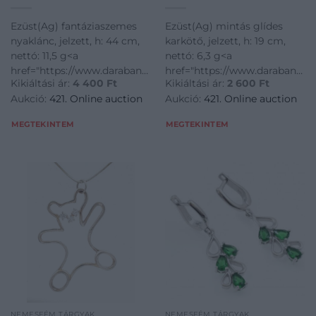
Ezüst(Ag) fantáziaszemes
Ezüst(Ag) mintás glídes
nyaklánc, jelzett, h: 44 cm,
karkötő, jelzett, h: 19 cm,
nettó: 11,5 g<a
nettó: 6,3 g<a
href="https://www.darabanth.com/hu/gyorsarveres/421/kate
href="https://www.darabanth.
Kikiáltási ár:
4 400
Ft
Kikiáltási ár:
2 600
Ft
disztargyak-ekszerek-
disztargyak-ekszerek-
Aukció:
421. Online auction
Aukció:
421. Online auction
dragakovek/Nemesfem-
dragakovek/Nemesfem-
disztargyak-ekszerek-
disztargyak-ekszerek-
MEGTEKINTEM
MEGTEKINTEM
dragakovek~1000024/EzustAg-
dragakovek~1000024/EzustAg
fantaziaszemes-nya
mintas-glides-karkoto
NEMESFÉM TÁRGYAK
NEMESFÉM TÁRGYAK