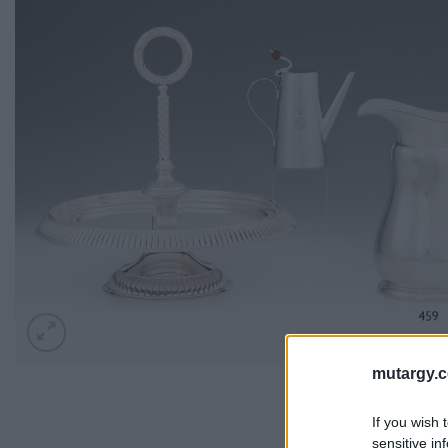
mutargy.
If you wish 
sensitive in