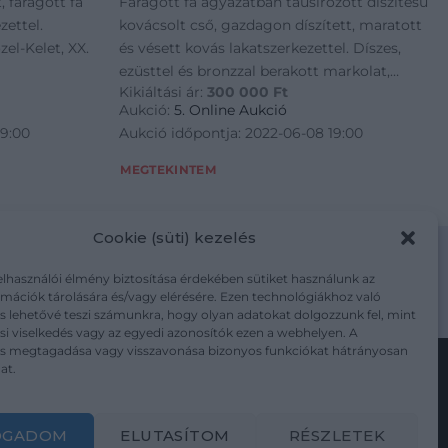
, faragott fa
Faragott fa ágyazatban tausírozott díszítésű
zettel.
kovácsolt cső, gazdagon díszített, maratott
zel-Kelet, XX.
és vésett kovás lakatszerkezettel. Díszes,
ezüsttel és bronzzal berakott markolat,
Kikiáltási ár:
300 000
Ft
bronz markolatgombbal. Csövén L. Lazarino
Aukció:
5. Online Aukció
felirattal és lakatján London. Feltehetőe
19:00
Aukció időpontja: 2022-06-08 19:00
MEGTEKINTEM
Cookie (süti) kezelés
elhasználói élmény biztosítása érdekében sütiket használunk az
mációk tárolására és/vagy elérésére. Ezen technológiákhoz való
m/adatkezelesi-tajekoztato/
s lehetővé teszi számunkra, hogy olyan adatokat dolgozzunk fel, mint
i viselkedés vagy az egyedi azonosítók ezen a webhelyen. A
ás megtagadása vagy visszavonása bizonyos funkciókat hátrányosan
at.
Kövesse a műtárgy.com-ot
OGADOM
ELUTASÍTOM
RÉSZLETEK