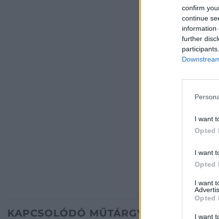
confirm you
continue se
information 
further disc
participants
Downstream 
Persona
I want t
Opted 
I want t
Opted 
I want 
Advertis
Opted 
KAPCSOLÓDÓ MŰTÁRGYAK
I want t