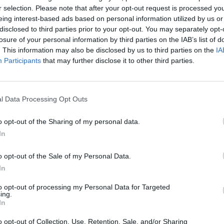
r selection. Please note that after your opt-out request is processed y
Telefon: (06
eing interest-based ads based on personal information utilized by us or
Weboldal:
disclosed to third parties prior to your opt-out. You may separately opt-
losure of your personal information by third parties on the IAB’s list of
. This information may also be disclosed by us to third parties on the
IA
Bemutatkozás: Az ország legnagyobb múltú, 240
Participants
that may further disclose it to other third parties.
BÁV ZRt. óriási tapasztalatával, szakmai tekin
műkereskedelem meghatározó szereplője. A 200
műkereskedelem egyik legfontosabb színterévé, 
műkereskedelmi üzlethálózatával rendelkező BÁV
l Data Processing Opt Outs
eladni, vagy venni kívánók rendelkezésére.
o opt-out of the Sharing of my personal data.
GALÉRIA TOVÁBBI MŰTÁRGYAI
In
o opt-out of the Sale of my Personal Data.
In
to opt-out of processing my Personal Data for Targeted
ing.
In
o opt-out of Collection, Use, Retention, Sale, and/or Sharing