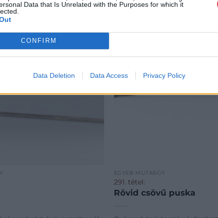
ersonal Data that Is Unrelated with the Purposes for which it
lected.
Out
CONFIRM
Data Deletion
Data Access
Privacy Policy
Y
EGYÉB MŰTÁRGY
291. tétel:
Rövid csövű puska