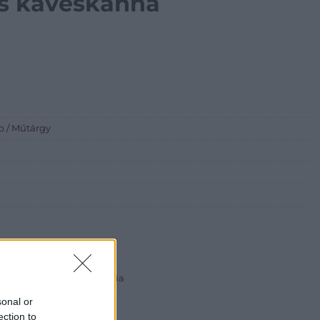
lós kávéskanna
p / Műtárgy
 ART Aukciósház és Galéria
Rt.
sonal or
est, Csalogány u. 23-33.
ection to