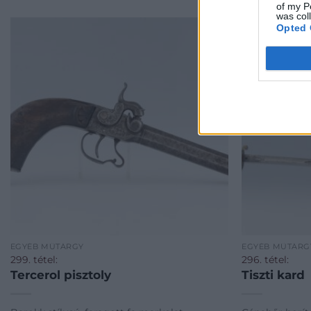
of my P
was col
Opted 
EGYÉB MŰTÁRGY
EGYÉB MŰTÁRG
299. tétel:
296. tétel:
Tercerol pisztoly
Tiszti kard