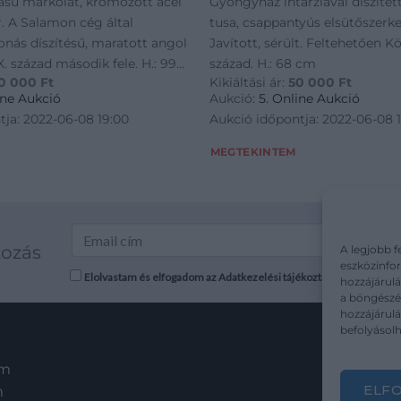
ású markolat, krómozott acél
Gyöngyház intarziával díszített
. A Salamon cég által
tusa, csappantyús elsütőszerke
onás díszítésű, maratott angol
Javított, sérült. Feltehetően Kö
X. század második fele. H.: 99
század. H.: 68 cm
0 000
Ft
Kikiáltási ár:
50 000
Ft
ine Aukció
Aukció:
5. Online Aukció
tja: 2022-06-08 19:00
Aukció időpontja: 2022-06-08 
MEGTEKINTEM
kozás
A legjobb f
eszközinfor
Elolvastam és elfogadom az Adatkezelési tájékoztatót: mutargy.co
hozzájárulá
a böngészés
hozzájárul
befolyásolh
em
ELF
m