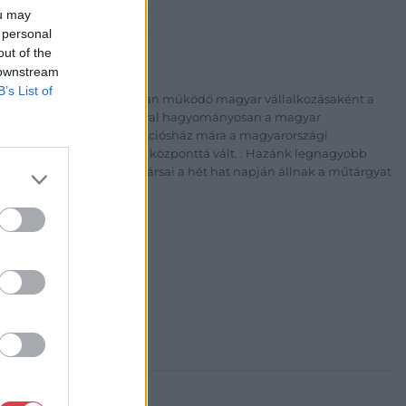
ou may
 1) 331 0513
 personal
http://bav-art.hu
out of the
 downstream
B’s List of
 esztendeje jogfolytonosan működő magyar vállalkozásaként a
télyével és megbízhatóságával hagyományosan a magyar
7-ben megújult BÁV Aukciósház mára a magyarországi
kereskedelmi és árverési központtá vált. . Hazánk legnagyobb
 ZRt. felkészült munkatársai a hét hat napján állnak a műtárgyat