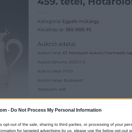
459. tétel, Hőtáro
Kategória:
Egyéb műtárgy
Kikiáltási ár:
150 000
Ft
Aukció adatai
Aukció neve:
67. Művészeti Aukció / Harmadik na
Aukció dátuma: 2015.11.12
Aukció ideje: 17:00
Aukció helye: Budapest
Tételszám: 459
Eladó adatai
com -
Do Not Process My Personal Information
Eladó:
BÁV
Cím: BÁV Z
to opt-out of the sale, sharing to third parties, or processing of your per
1027 Budap
formation for targeted advertising by us, please use the below opt-out s