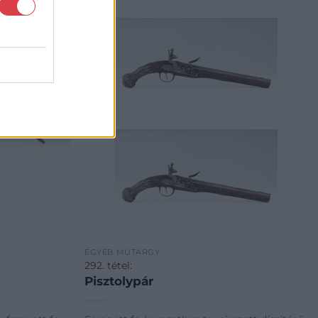
EGYÉB MŰTÁRGY
292. tétel:
Pisztolypár