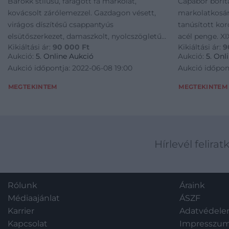
Barokk stílusú, faragott fa markolat,
Cápabőr borít
kovácsolt zárólemezzel. Gazdagon vésett,
markolatkosár
virágos díszítésű csappantyús
tanúsított kor
elsütőszerkezet, damaszkolt, nyolcszögletű
acél penge. XI
Kikiáltási ár:
90 000
Ft
Kikiáltási ár:
9
csővel. Feltehetően német, XIX. század
cm
Aukció:
5. Online Aukció
Aukció:
5. Onl
közepe. H.: 25 cm
Aukció időpontja: 2022-06-08 19:00
Aukció időpon
MEGTEKINTEM
MEGTEKINTEM
Hírlevél felirat
Rólunk
Áraink
Médiaajánlat
ÁSZF
Karrier
Adatvédel
Kapcsolat
Impresszu