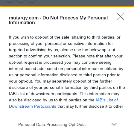
mutargy.com -
Do Not Process My Personal
Information
KAPCSOLÓDÓ MŰTÁRGYAK
If you wish to opt-out of the sale, sharing to third parties, or
processing of your personal or sensitive information for
targeted advertising by us, please use the below opt-out
section to confirm your selection. Please note that after your
opt-out request is processed you may continue seeing
interest-based ads based on personal information utilized by
us or personal information disclosed to third parties prior to
your opt-out. You may separately opt-out of the further
disclosure of your personal information by third parties on the
IAB’s list of downstream participants. This information may
also be disclosed by us to third parties on the
IAB’s List of
Downstream Participants
that may further disclose it to other
EGYÉB MŰTÁRGY
EGYÉB MŰTÁRGY
third parties.
16699. tétel:
16902. tétel:
1938 Szűcs és Márkus,
Schunda V. József: A
Personal Data Processing Opt Outs
selyem és
czimbalom története. A
gyapjúszövet és
szerző, Schunda Vencel