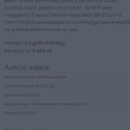
Bálint Endre (1914-1986): Álom a temetőről. Ofszet
lapos Corvina-mappából.
nyomat, papír, jelzett a nyomaton. Az 1979-ben
28×37 cm
megjelent 12 lapos Corvina-mappából. 28×37 cm<a
href="https://www.darabanth.com/hu/gyorsarveres/4
es-grafikak/Festmenyek-es-gra
Kategória:
Egyéb műtárgy
Kikiáltási ár:
3 600
Ft
Aukció adatai
Aukció neve:
410. Online auction
Aukció dátuma: 2022.01.20
Aukció ideje: 19:00
Aukció helye: 1061 Budapest, Andrássy út 16.
Tételszám: 10020