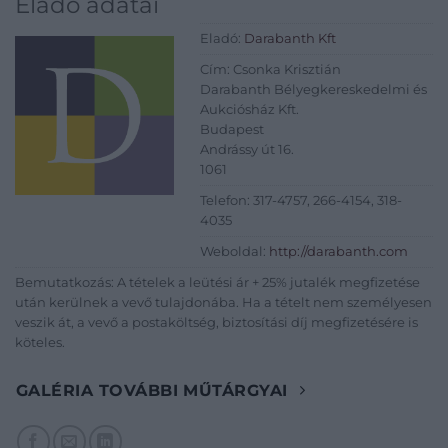
Eladó adatai
Eladó:
Darabanth Kft
Cím: Csonka Krisztián
Darabanth Bélyegkereskedelmi és
Aukciósház Kft.
Budapest
Andrássy út 16.
1061
Telefon: 317-4757, 266-4154, 318-
4035
Weboldal:
http://darabanth.com
Bemutatkozás: A tételek a leütési ár + 25% jutalék megfizetése
után kerülnek a vevő tulajdonába. Ha a tételt nem személyesen
veszik át, a vevő a postaköltség, biztosítási díj megfizetésére is
köteles.
GALÉRIA TOVÁBBI MŰTÁRGYAI