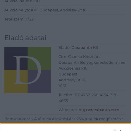
Aukció ideje: 19:00
Aukció helye: 1061 Budapest, Andrássy út 16.
Tételszám: 17221
Eladó adatai
Eladó:
Darabanth Kft
Cím: Csonka Krisztián
Darabanth Bélyegkereskedelmi és
Aukciósház Kft.
Budapest
Andrássy út 16.
1061
Telefon: 317-4757, 266-4154, 318-
4035
Weboldal:
http://darabanth.com
Bemutatkozás: A tételek a leütési ár + 25% jutalék megfizetése
után kerülnek a vevő tulajdonába. Ha a tételt nem személyesen
veszik át, a vevő a postaköltség, biztosítási díj megfizetésére is