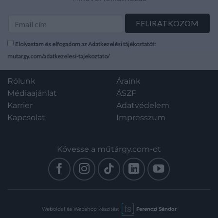
Elolvastam és elfogadom az Adatkezelési tájékoztatót:
mutargy.com/adatkezelesi-tajekoztato/
Rólunk
Áraink
Médiaajánlat
ÁSZF
Karrier
Adatvédelem
Kapcsolat
Impresszum
Kövesse a műtárgy.com-ot
Weboldal és Webshop készítés:
Ferenczi Sándor