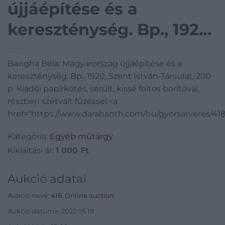
újjáépítése és a
kereszténység. Bp., 1920,
Szent István-Társulat,
Bangha Béla: Magyarország újjáépítése és a
200 p. Kiadói papírkötés,
kereszténység. Bp., 1920, Szent István-Társulat, 200
sérült, kissé foltos
p. Kiadói papírkötés, sérült, kissé foltos borítóval,
részben szétvált fűzéssel.<a
borítóval, részben
href="https://www.darabanth.com/hu/gyorsarveres/41
szétvált fűzéssel.
Kategória:
Egyéb műtárgy
Kikiáltási ár:
1 000
Ft
Aukció adatai
Aukció neve:
418. Online auction
Aukció dátuma: 2022.05.19