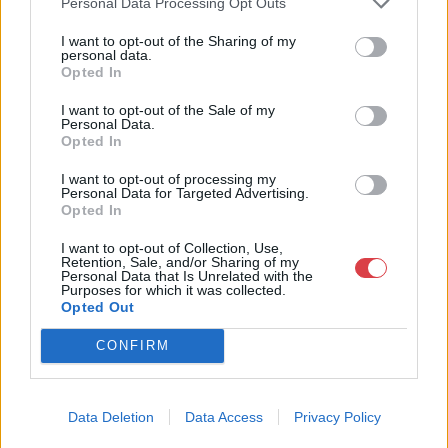
Personal Data Processing Opt Outs
I want to opt-out of the Sharing of my
personal data.
Opted In
I want to opt-out of the Sale of my
Personal Data.
Opted In
I want to opt-out of processing my
Personal Data for Targeted Advertising.
EGYÉB MŰTÁRGY
EGYÉB MŰTÁRGY
Opted In
16900. tétel:
16693. tétel:
Ritter, Hermann: Die
Bálint Endre (1915-
I want to opt-out of Collection, Use,
Viola alta oder
1986): André Balint. 14
Retention, Sale, and/or Sharing of my
Personal Data that Is Unrelated with the
Altgeige. Ihr Name,
december – 10 januari
Purposes for which it was collected.
ihre Geschichte, die
1958, Galerie Espace
Opted Out
Grundsätze ihres
N.V. Klein Heilingland
Baues, ihr Wesen und
36, Haarlem. Kiállítási
CONFIRM
Ritter, Hermann: Die Viola
Bálint Endre (1915-1986):
ihre Bedeutung als
plakát. Litográfia, papír.
alta oder Altgeige. Ihr
André Balint. 14 december -
musikalisches
Jelzés nélkül. Bálint
Name, ihre Geschichte, die
10 januari 1958, Galerie
Ausdrucksmittel. Als
Endre 1958-ban
Grundsätze ihres Baues, ihr
Espace N.V. Klein
Anhang: Brief R.
rendezett hollandiai
Data Deletion
Data Access
Privacy Policy
Kikiáltási ár:
18 000
Ft
Kikiáltási ár:
38 000
Ft
Wesen und ihre Bedeutung
Heilingland 36, Haarlem.
Wagner’s an den
egyéni kiállításának
Aukció:
44. Nagyaukció
Aukció:
44. Nagyaukció