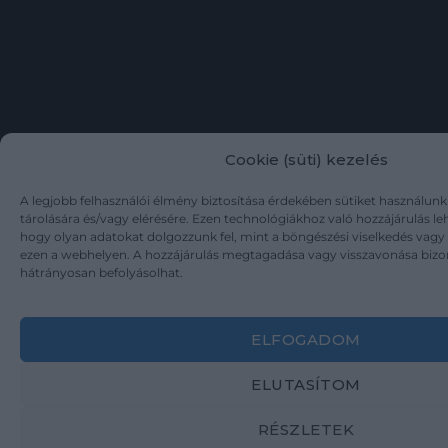
Cookie (süti) kezelés
A legjobb felhasználói élmény biztosítása érdekében sütiket használun
tárolására és/vagy elérésére. Ezen technológiákhoz való hozzájárulás l
hogy olyan adatokat dolgozzunk fel, mint a böngészési viselkedés vagy
ezen a webhelyen. A hozzájárulás megtagadása vagy visszavonása bizo
hátrányosan befolyásolhat.
ELFOGADOM
ELUTASÍTOM
RÉSZLETEK