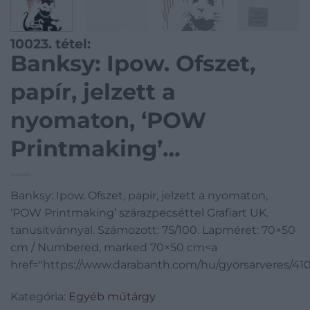
10023. tétel:
Banksy: Ipow. Ofszet,
papír, jelzett a
nyomaton, ‘POW
Printmaking’
szárazpecséttel Grafiart
Banksy: Ipow. Ofszet, papír, jelzett a nyomaton,
UK. tanusítvánnyal.
‘POW Printmaking’ szárazpecséttel Grafiart UK.
Számozott: 75/100.
tanusítvánnyal. Számozott: 75/100. Lapméret: 70×50
cm / Numbered, marked 70×50 cm<a
Lapméret: 70×50 cm /
href="https://www.darabanth.com/hu/gyorsarveres/41
Numbered, marked
Kategória:
Egyéb műtárgy