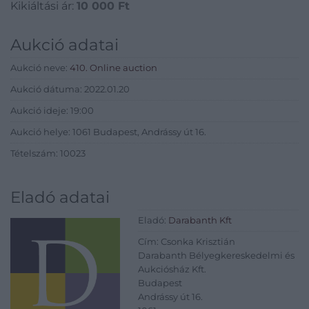
70×50 cm
Kikiáltási ár:
10 000
Ft
Aukció adatai
Aukció neve:
410. Online auction
Aukció dátuma: 2022.01.20
Aukció ideje: 19:00
Aukció helye: 1061 Budapest, Andrássy út 16.
Tételszám: 10023
Eladó adatai
Eladó:
Darabanth Kft
Cím: Csonka Krisztián
Darabanth Bélyegkereskedelmi és
Aukciósház Kft.
Budapest
Andrássy út 16.