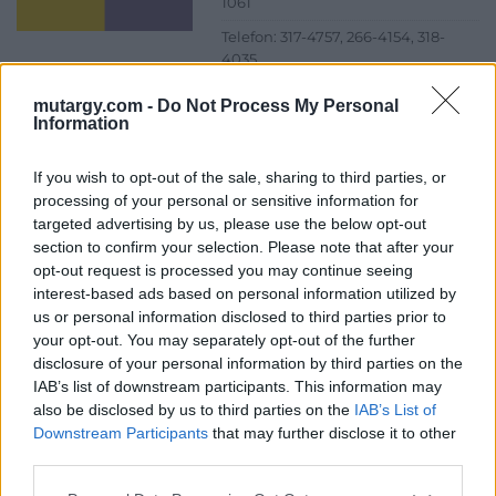
1061
Telefon: 317-4757, 266-4154, 318-
4035
Weboldal:
http://darabanth.com
mutargy.com -
Do Not Process My Personal
Information
Bemutatkozás: A tételek a leütési ár + 25% jutalék megfizetése
után kerülnek a vevő tulajdonába. Ha a tételt nem személyesen
veszik át, a vevő a postaköltség, biztosítási díj megfizetésére is
If you wish to opt-out of the sale, sharing to third parties, or
köteles.
processing of your personal or sensitive information for
targeted advertising by us, please use the below opt-out
GALÉRIA TOVÁBBI MŰTÁRGYAI
section to confirm your selection. Please note that after your
opt-out request is processed you may continue seeing
interest-based ads based on personal information utilized by
us or personal information disclosed to third parties prior to
your opt-out. You may separately opt-out of the further
disclosure of your personal information by third parties on the
IAB’s list of downstream participants. This information may
also be disclosed by us to third parties on the
IAB’s List of
Downstream Participants
that may further disclose it to other
KAPCSOLÓDÓ MŰTÁRGYAK
third parties.