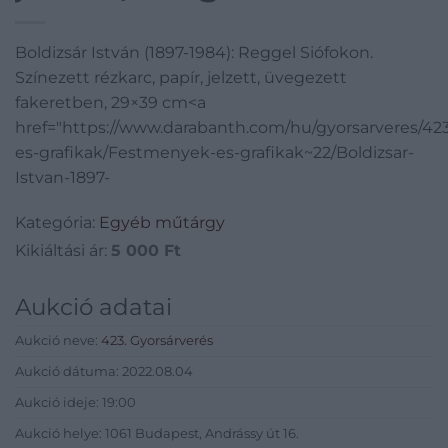
fakeretben, 29×39 cm
Boldizsár István (1897-1984): Reggel Siófokon.
Színezett rézkarc, papír, jelzett, üvegezett
fakeretben, 29×39 cm<a
href="https://www.darabanth.com/hu/gyorsarveres/4
es-grafikak/Festmenyek-es-grafikak~22/Boldizsar-
Istvan-1897-
Kategória:
Egyéb műtárgy
Kikiáltási ár:
5 000
Ft
Aukció adatai
Aukció neve:
423. Gyorsárverés
Aukció dátuma: 2022.08.04
Aukció ideje: 19:00
Aukció helye: 1061 Budapest, Andrássy út 16.