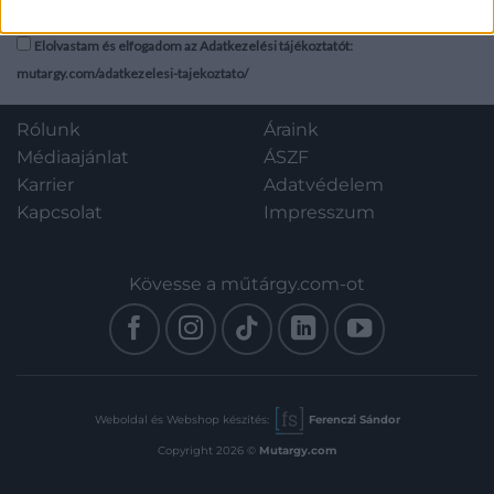
Elolvastam és elfogadom az Adatkezelési tájékoztatót:
mutargy.com/adatkezelesi-tajekoztato/
Rólunk
Áraink
Médiaajánlat
ÁSZF
Karrier
Adatvédelem
Kapcsolat
Impresszum
Kövesse a műtárgy.com-ot
Weboldal és Webshop készítés:
Ferenczi Sándor
Copyright 2026 ©
Mutargy.com