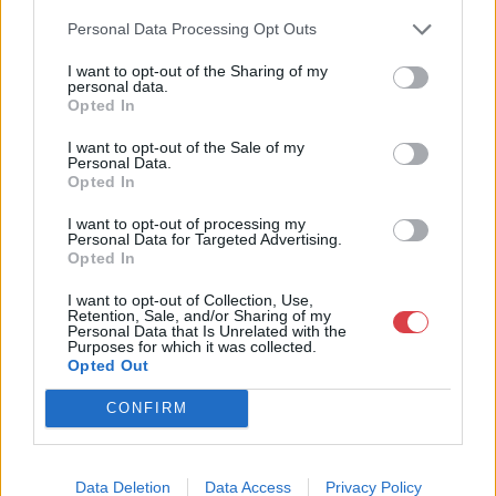
16693. tétel:
16698. tétel:
Personal Data Processing Opt Outs
Bálint Endre (1915-
1945 ,,A Független
1986): André Balint. 14
Kisgazda-, Földmunkás
I want to opt-out of the Sharing of my
december – 10 januari
és Polgári Párt IV. ker.
personal data.
1958, Galerie Espace
szervezete választói
Opted In
N.V. Klein Heilingland
nagygyűlést tart
36, Haarlem. Kiállítási
szeptember hó 30-án
I want to opt-out of the Sale of my
Bálint Endre (1915-1986):
1945 ,,A Független
Personal Data.
plakát. Litográfia, papír.
[…]”, plakát, Bp.,
Opted In
André Balint. 14 december -
Kisgazda-, Földmunkás és
Jelzés nélkül. Bálint
Függetlenség-ny.,
10 januari 1958, Galerie
Polgári Párt IV. ker.
Endre 1958-ban
hajtva, minimális
I want to opt-out of processing my
Espace N.V. Klein
szervezete választói
rendezett hollandiai
sérülésekkel, 59,5×42
Personal Data for Targeted Advertising.
Kikiáltási ár:
38 000
Ft
Kikiáltási ár:
24 000
Ft
Heilingland 36, Haarlem.
nagygyűlést tart
egyéni kiállításának
cm
Opted In
Aukció:
44. Nagyaukció
Aukció:
44. Nagyaukció
Kiállítási plakát. Litográfia,
szeptember hó 30-án [...]",
plakátja, saját
Aukció időpontja:
Aukció időpontja:
papír. Jelzés nélkül. Bálint
plakát, Bp., Függetlenség-
I want to opt-out of Collection, Use,
illusztrációjával.
2025/05/10 18:00
2025/05/10 18:00
Retention, Sale, and/or Sharing of my
Endre 1958-ban rendezett
ny., hajtva, minimális
Lapszéli apró
Personal Data that Is Unrelated with the
sérülésekkel és javított
hollandiai egyéni
sérülésekkel, 59,5x42 cm
Purposes for which it was collected.
MEGTEKINTEM
MEGTEKINTEM
Opted Out
szakadásokkal. 59,5×46
kiállításának plakátja, saját
cm.
illusztrációjával. Lapszéli
CONFIRM
apró sérülésekkel és javított
Hírlevél feliratkozás
szakadásokkal. 59,5×46 cm.
Ritka!
Data Deletion
Data Access
Privacy Policy