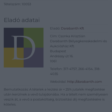
Tételszám: 10053
Eladó adatai
Eladó:
Darabanth Kft
Cím: Csonka Krisztián
Darabanth Bélyegkereskedelmi és
Aukciósház Kft.
Budapest
Andrássy út 16.
1061
Telefon: 317-4757, 266-4154, 318-
4035
Weboldal:
http://darabanth.com
Bemutatkozás: A tételek a leütési ár + 25% jutalék megfizetése
után kerülnek a vevő tulajdonába. Ha a tételt nem személyesen
veszik át, a vevő a postaköltség, biztosítási díj megfizetésére is
köteles.