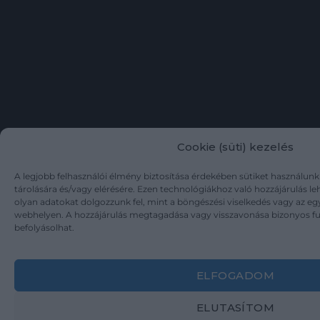
Cookie (süti) kezelés
A legjobb felhasználói élmény biztosítása érdekében sütiket használun
tárolására és/vagy elérésére. Ezen technológiákhoz való hozzájárulás l
olyan adatokat dolgozzunk fel, mint a böngészési viselkedés vagy az eg
webhelyen. A hozzájárulás megtagadása vagy visszavonása bizonyos f
befolyásolhat.
ELFOGADOM
ELUTASÍTOM