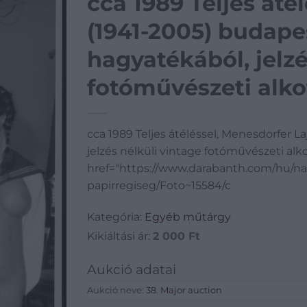
cca 1989 Teljes áté
(1941-2005) budape
hagyatékából, jelzé
fotóművészeti alko
cca 1989 Teljes átéléssel, Menesdorfer 
jelzés nélküli vintage fotóművészeti alk
href="https://www.darabanth.com/hu/n
papirregiseg/Foto~15584/c
Kategória:
Egyéb műtárgy
Kikiáltási ár:
2 000
Ft
Aukció adatai
Aukció neve:
38. Major auction