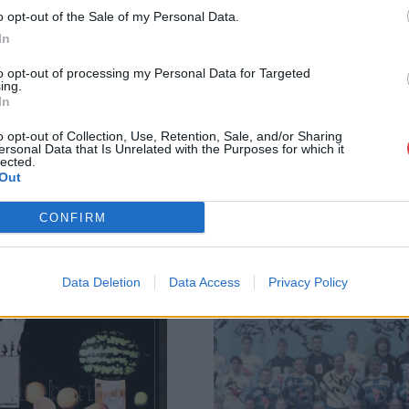
személyesen veszik át, a vevő a postaköltség, bizto
o opt-out of the Sale of my Personal Data.
In
GALÉRIA TOVÁBBI MŰTÁRGYAI
to opt-out of processing my Personal Data for Targeted
ing.
In
o opt-out of Collection, Use, Retention, Sale, and/or Sharing
ersonal Data that Is Unrelated with the Purposes for which it
lected.
Out
CONFIRM
Data Deletion
Data Access
Privacy Policy