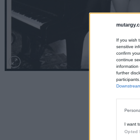
mutargy.
If you wish 
sensitive in
confirm you
continue se
information 
further disc
participants
Downstream 
Persona
I want t
Opted 