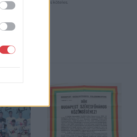
sítási díj megfizetésére is köteles.