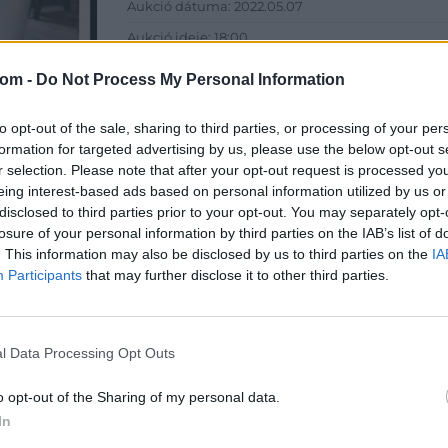
Aukció dátuma: 2022.05.07
Aukció ideje: 18:00
Aukció helye: 1061 Budapest, Andrássy út 16.
com -
Do Not Process My Personal Information
Tételszám: 11721
to opt-out of the sale, sharing to third parties, or processing of your per
formation for targeted advertising by us, please use the below opt-out s
Eladó adatai
r selection. Please note that after your opt-out request is processed y
Eladó:
Dar
eing interest-based ads based on personal information utilized by us or
disclosed to third parties prior to your opt-out. You may separately opt-
Cím: Csonk
losure of your personal information by third parties on the IAB’s list of
Darabanth 
. This information may also be disclosed by us to third parties on the
IA
Budapest
Participants
that may further disclose it to other third parties.
Andrássy út
1061
Telefon: 31
l Data Processing Opt Outs
Weboldal:
o opt-out of the Sharing of my personal data.
In
Bemutatkozás: A tételek a leütési ár + 25% jutal