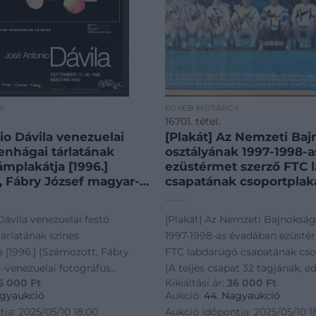
Y
EGYÉB MŰTÁRGY
16701. tétel:
io Dávila venezuelai
[Plakát] Az Nemzeti Baj
enhágai tárlatának
osztályának 1997-1998-
ámplakátja [1996.]
ezüstérmet szerző FTC 
, Fábry József magyar-
csapatának csoportplaká
 fotográfus számára
teljes csapat 32 tagjának
 Koppenhága, 1996.
edzőjének, segédedzőin
ávila venezuelai festő
[Plakát] Az Nemzeti Bajnokság 
Editorial Arte, Caracas,
orvosainak aláírásával.)
árlatának színes
1997-1998-as évadában ezüsté
 Színes kőnyomat,
1998. Színes plakát, mér
 [1996.] (Számozott, Fábry
FTC labdarúgó csapatának cso
70×450 mm. Összesen
385×595 mm. Minden id
-venezuelai fotográfus
(A teljes csapat 32 tagjának, e
ott példányban készült
legsikeresebb magyar 
6 000
Ft
Kikiáltási ár:
36 000
Ft
ált.) Koppenhága, 1996.
segédedzőinek, orvosainak aláí
ikált: „87/200. Mi
csapata, a Ferencvárosi 
agyaukció
Aukció:
44. Nagyaukció
igo Joseph Fabry. José
a harmincötszörös mag
torial Arte, Caracas, Venezuela.
Budapest, 1998. Színes plakát,
ja: 2025/05/10 18:00
Aukció időpontja: 2025/05/10 1
ávila 96.” José Antonio
bajnokcsapat az 1997-19