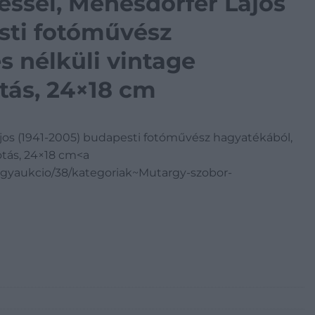
léssel, Menesdorfer Lajos
sti fotóművész
s nélküli vintage
tás, 24×18 cm
Lajos (1941-2005) budapesti fotóművész hagyatékából,
otás, 24×18 cm<a
agyaukcio/38/kategoriak~Mutargy-szobor-