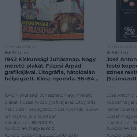
EGYÉB MŰTÁRGY
EGYÉB MŰTÁRG
16691. tétel:
16700. tétel:
1942 Kiskunsági Juhásznap. Nagy
José Anton
méretű plakát. Füzesi Árpád
festő kopp
grafikájával. Litográfia, hátoldalán
színes rekl
bélyegzett. Klösz nyomda. 96×64
(Számozott
cm Hajtva, jó állapotban
venezuelai
dedikált.)
1942 Kiskunsági Juhásznap. Nagy méretű
José Antonio D
Printed by 
plakát. Füzesi Árpád grafikájával. Litográfia,
koppenhágai t
Venezuela.
hátoldalán bélyegzett. Klösz nyomda. 96x64
reklámplakátja
mérete: 5
cm Hajtva, jó állapotban
József magyar
200 számoz
Kikiáltási ár:
50 000
Ft
Kikiáltási ár:
3
számára dedik
plakát. Ded
Aukció:
44. Nagyaukció
Aukció:
44. N
querida am
Printed by Edi
Aukció időpontja: 2025/05/10 18:00
Aukció időpont
Antonion D