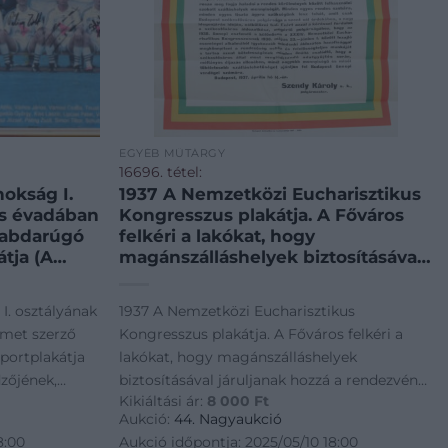
EGYÉB MŰTÁRGY
16696. tétel:
nokság I.
1937 A Nemzetközi Eucharisztikus
as évadában
Kongresszus plakátja. A Főváros
labdarúgó
felkéri a lakókat, hogy
tja (A
magánszálláshelyek biztosításával
,
járuljanak hozzá a rendezvény
ek,
sikeres lebonyolításához Jó
I. osztályának
1937 A Nemzetközi Eucharisztikus
 Budapest,
állapotban, hajtva 47×32 cm
rmet szerző
Kongresszus plakátja. A Főváros felkéri a
ete:
portplakátja
lakókat, hogy magánszálláshelyek
ők
dzőjének,
biztosításával járuljanak hozzá a rendezvény
labdarúgó
Kikiáltási ár:
8 000
Ft
rásával.)
sikeres lebonyolításához Jó állapotban,
Torna Club,
Aukció:
44. Nagyaukció
yar
 mérete:
hajtva 47x32 cm
8:00
Aukció időpontja: 2025/05/10 18:00
98-as