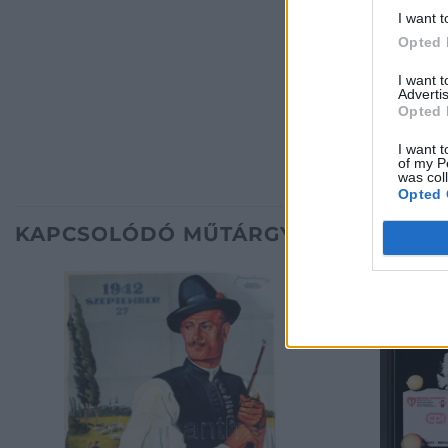
I want t
Opted 
I want 
Advertis
Opted 
I want t
of my P
was col
Opted 
KAPCSOLÓDÓ MŰTÁRGYAK