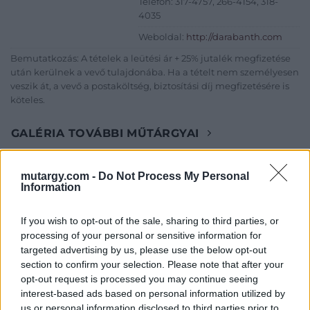
Telefon: 317-4757, 266-4154, 318-
4035
Weboldal:
http://darabanth.com
Bemutatkozás: A tételek a leütési ár + 25% jutalék megfizetése
után kerülnek a vevő tulajdonába. Ha a tételt nem személyesen
veszik át, a vevő a postaköltség, biztosítási díj megfizetésére is
köteles.
GALÉRIA TOVÁBBI MŰTÁRGYAI
mutargy.com -
Do Not Process My Personal
Information
If you wish to opt-out of the sale, sharing to third parties, or
processing of your personal or sensitive information for
targeted advertising by us, please use the below opt-out
KAPCSOLÓDÓ MŰTÁRGYAK
section to confirm your selection. Please note that after your
opt-out request is processed you may continue seeing
interest-based ads based on personal information utilized by
us or personal information disclosed to third parties prior to