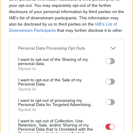
your opt-out. You may separately opt-out of the further
disclosure of your personal information by third parties on the
IAB’s list of downstream participants. This information may
also be disclosed by us to third parties on the
IAB’s List of
Downstream Participants
that may further disclose it to other
third parties.
Personal Data Processing Opt Outs
EGYÉB MŰTÁRGY
EGYÉB MŰTÁRGY
16901. tétel:
16902. tétel:
I want to opt-out of the Sharing of my
Riley, Maurice
Schunda V. József: A
personal data.
W[inton]: The History
czimbalom története. A
Opted In
of the Viola. Foreword
szerző, Schunda Vencel
by William Primrose.
József (1845-1923)
I want to opt-out of the Sale of my
Personal Data.
(Dedikált.) (Ann Arbor,
csehországi
Opted In
Michigan, USA, 1980.
származású
Riley, Maurice W[inton]: The
Schunda V. József: A
Author – Printed by
hangszergyáros és
I want to opt-out of processing my
History of the Viola.
czimbalom története. A
Braun-Brumfield). XXIII
zeneműkiadó által
Personal Data for Targeted Advertising.
Foreword by William
szerző, Schunda Vencel
+ [1] + 396 p. Első
DEDIKÁLT példány! A
Opted In
Primrose. (Dedikált.) (Ann
József (1845-1923)
kiadás. Dedikált: „For
10.000-ik czimbalom
Kikiáltási ár:
24 000
Ft
Kikiáltási ár:
8 000
Ft
Arbor, Michigan, USA, 1980.
csehországi származású
Gustav Szerendi-Saupe.
elkészültének
I want to opt-out of Collection, Use,
Aukció:
44. Nagyaukció
Aukció:
44. Nagyaukció
Retention, Sale, and/or Sharing of my
Author - Printed by Braun-
hangszergyáros és
Best Wishes: Maurice
jubileuma alkalmából
Personal Data that Is Unrelated with the
Aukció időpontja:
Aukció időpontja:
Brumfield). XXIII + [1] + 396
zeneműkiadó által
Riley. Graz 7/5/80.”
írta: – –