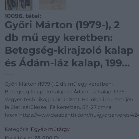
10096. tétel:
Győri Márton (1979-), 2
db mű egy keretben:
Betegség-kirajzoló kalap
és Ádám-láz kalap, 1995.
Vegyes technika, papír.
Győri Márton (1979-), 2 db mű egy keretben:
Jelzett. Bal oldali mű
Betegség-kirajzoló kalap és Ádám-láz kalap, 1995.
tetején felületi
Vegyes technika, papír. Jelzett. Bal oldali mű tetején
felületi sérüléssel. Fa keretben. 82×27 cm<a
sérüléssel. Fa keretben.
href="https://www.darabanth.com/hu/gyorsarveres/42
82×27 cm
Kategória:
Egyéb műtárgy
Kikiáltási ár:
28 000
Ft