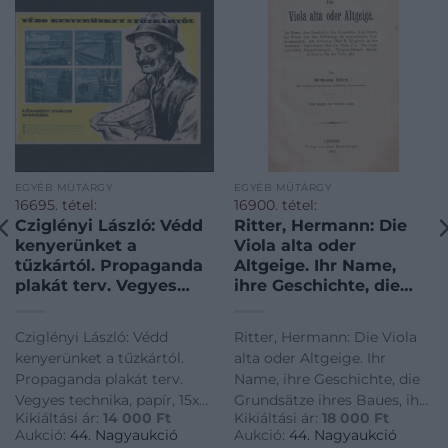
EGYÉB MŰTÁRGY
EGYÉB MŰTÁRGY
16695. tétel:
16900. tétel:
Cziglényi László: Védd
Ritter, Hermann: Die
kenyerünket a
Viola alta oder
tűzkártól. Propaganda
Altgeige. Ihr Name,
plakát terv. Vegyes
ihre Geschichte, die
technika, papír, 15×21
Grundsätze ihres
cm Kartonon.
Baues, ihr Wesen und
Cziglényi László: Védd
Ritter, Hermann: Die Viola
Hátoldalán hivatalos
ihre Bedeutung als
kenyerünket a tűzkártól.
alta oder Altgeige. Ihr
engedélyezési
musikalisches
Propaganda plakát terv.
Name, ihre Geschichte, die
okirattal.
Ausdrucksmittel. Als
Vegyes technika, papír, 15x21
Grundsätze ihres Baues, ihr
Anhang: Brief R.
Kikiáltási ár:
14 000
Ft
Kikiáltási ár:
18 000
Ft
cm Kartonon. Hátoldalán
Wesen und ihre Bedeutung
Wagner’s an den
Aukció:
44. Nagyaukció
Aukció:
44. Nagyaukció
hivatalos engedélyezési
als musikalisches
Verfasser. Aphorismen