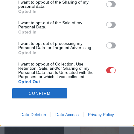
I want to opt-out of the Sharing of my
personal data.
Telefon: 317-4757, 266-4154, 318-
Opted In
4035
Weboldal:
http://darabanth.com
I want to opt-out of the Sale of my
Personal Data.
Bemutatkozás: A tételek a leütési ár + 25% jutalék megfizetése
Opted In
után kerülnek a vevő tulajdonába. Ha a tételt nem személyesen
veszik át, a vevő a postaköltség, biztosítási díj megfizetésére is
I want to opt-out of processing my
Personal Data for Targeted Advertising.
köteles.
Opted In
GALÉRIA TOVÁBBI MŰTÁRGYAI
I want to opt-out of Collection, Use,
Retention, Sale, and/or Sharing of my
Personal Data that Is Unrelated with the
Purposes for which it was collected.
Opted Out
CONFIRM
Data Deletion
Data Access
Privacy Policy
KAPCSOLÓDÓ MŰTÁRGYAK