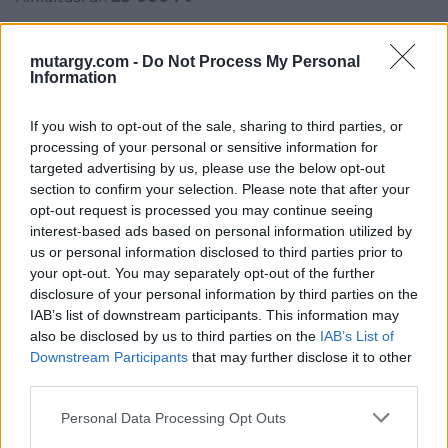
Aukció adatai
mutargy.com -
Do Not Process My Personal
Information
Aukció neve:
424. Gyorsárverés
Aukció dátuma: 2022.08.18
If you wish to opt-out of the sale, sharing to third parties, or
processing of your personal or sensitive information for
Aukció ideje: 19:00
targeted advertising by us, please use the below opt-out
Aukció helye: 1061 Budapest, Andrássy út 16.
section to confirm your selection. Please note that after your
opt-out request is processed you may continue seeing
Tételszám: 10096
interest-based ads based on personal information utilized by
us or personal information disclosed to third parties prior to
Eladó adatai
your opt-out. You may separately opt-out of the further
disclosure of your personal information by third parties on the
Eladó:
Darabanth Kft
IAB’s list of downstream participants. This information may
also be disclosed by us to third parties on the
IAB’s List of
Cím: Csonka Krisztián
Downstream Participants
that may further disclose it to other
Darabanth Bélyegkereskedelmi és
third parties.
Aukciósház Kft.
Budapest
Personal Data Processing Opt Outs
Andrássy út 16.
1061