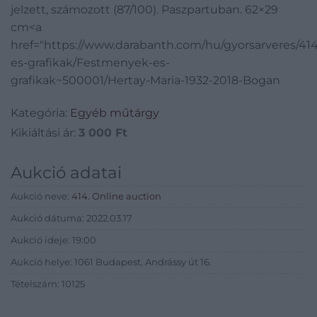
jelzett, számozott (87/100). Paszpartuban. 62×29
cm<a
href="https://www.darabanth.com/hu/gyorsarveres/4
es-grafikak/Festmenyek-es-
grafikak~500001/Hertay-Maria-1932-2018-Bogan
Kategória:
Egyéb műtárgy
Kikiáltási ár:
3 000
Ft
Aukció adatai
Aukció neve:
414. Online auction
Aukció dátuma: 2022.03.17
Aukció ideje: 19:00
Aukció helye: 1061 Budapest, Andrássy út 16.
Tételszám: 10125