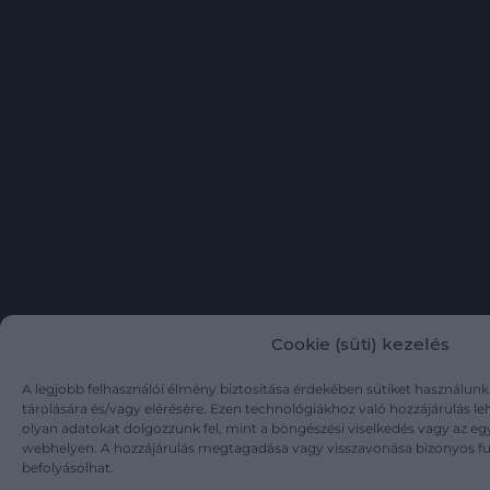
Cookie (süti) kezelés
A legjobb felhasználói élmény biztosítása érdekében sütiket használun
tárolására és/vagy elérésére. Ezen technológiákhoz való hozzájárulás l
olyan adatokat dolgozzunk fel, mint a böngészési viselkedés vagy az eg
webhelyen. A hozzájárulás megtagadása vagy visszavonása bizonyos f
befolyásolhat.