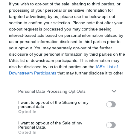
If you wish to opt-out of the sale, sharing to third parties, or
processing of your personal or sensitive information for
targeted advertising by us, please use the below opt-out
section to confirm your selection. Please note that after your
opt-out request is processed you may continue seeing
interest-based ads based on personal information utilized by
KAPCSOLÓDÓ MŰTÁRGYAK
us or personal information disclosed to third parties prior to
your opt-out. You may separately opt-out of the further
disclosure of your personal information by third parties on the
IAB’s list of downstream participants. This information may
also be disclosed by us to third parties on the
IAB’s List of
Downstream Participants
that may further disclose it to other
third parties.
Personal Data Processing Opt Outs
I want to opt-out of the Sharing of my
personal data.
Opted In
EGYÉB MŰTÁRGY
EGYÉB MŰTÁRGY
16900. tétel:
16694. tétel:
I want to opt-out of the Sale of my
Ritter, Hermann: Die
cca 1930 Börtsök László
Personal Data.
Viola alta oder
(?-?): „Egészséges
Opted In