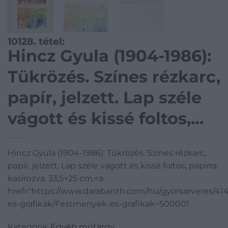
10128. tétel:
Hincz Gyula (1904-1986):
Tükrözés. Színes rézkarc,
papír, jelzett. Lap széle
vágott és kissé foltos,
papírra kasírozva.
Hincz Gyula (1904-1986): Tükrözés. Színes rézkarc,
33,5×25 cm.
papír, jelzett. Lap széle vágott és kissé foltos, papírra
kasírozva. 33,5×25 cm.<a
href="https://www.darabanth.com/hu/gyorsarveres/4
es-grafikak/Festmenyek-es-grafikak~500001
Kategória:
Egyéb műtárgy