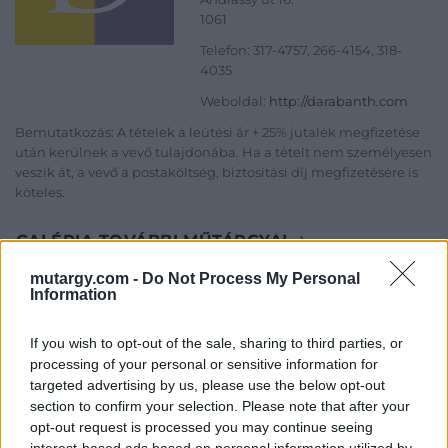
1061
Telefon: 317-4757, 266-4154, 318-
4035
Weboldal:
http://darabanth.com
Bemutatkozás: A tételek a leütési ár + 25% jutalék megfizetése
után kerülnek a vevő tulajdonába. Ha a tételt nem személyesen
veszik át, a vevő a postaköltség, biztosítási díj megfizetésére is
köteles.
GALÉRIA TOVÁBBI MŰTÁRGYAI
mutargy.com -
Do Not Process My Personal
Information
If you wish to opt-out of the sale, sharing to third parties, or
processing of your personal or sensitive information for
targeted advertising by us, please use the below opt-out
section to confirm your selection. Please note that after your
KAPCSOLÓDÓ MŰTÁRGYAK
opt-out request is processed you may continue seeing