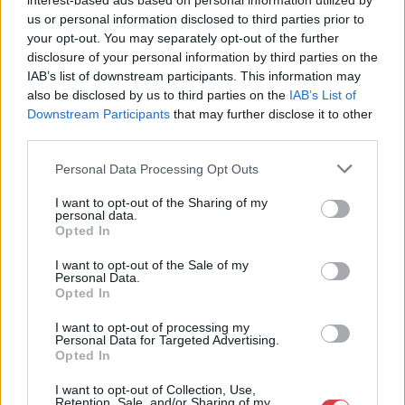
interest-based ads based on personal information utilized by
us or personal information disclosed to third parties prior to
your opt-out. You may separately opt-out of the further
disclosure of your personal information by third parties on the
IAB’s list of downstream participants. This information may
also be disclosed by us to third parties on the
IAB’s List of
Downstream Participants
that may further disclose it to other
third parties.
Personal Data Processing Opt Outs
EGYÉB MŰTÁRGY
EGYÉB MŰTÁRGY
I want to opt-out of the Sharing of my
16693. tétel:
16691. tétel:
personal data.
Bálint Endre (1915-
1942 Kiskunsági
Opted In
1986): André Balint. 14
Juhásznap. Nagy
I want to opt-out of the Sale of my
december – 10 januari
méretű plakát. Füzesi
Personal Data.
1958, Galerie Espace
Árpád grafikájával.
Opted In
N.V. Klein Heilingland
Litográfia, hátoldalán
36, Haarlem. Kiállítási
bélyegzett. Klösz
I want to opt-out of processing my
Bálint Endre (1915-1986):
1942 Kiskunsági Juhásznap.
plakát. Litográfia, papír.
nyomda. 96×64 cm
Personal Data for Targeted Advertising.
André Balint. 14 december -
Nagy méretű plakát. Füzesi
Opted In
Jelzés nélkül. Bálint
Hajtva, jó állapotban
10 januari 1958, Galerie
Árpád grafikájával.
Endre 1958-ban
Espace N.V. Klein
Litográfia, hátoldalán
I want to opt-out of Collection, Use,
rendezett hollandiai
Retention, Sale, and/or Sharing of my
Kikiáltási ár:
38 000
Ft
Kikiáltási ár:
50 000
Ft