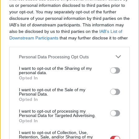
us or personal information disclosed to third parties prior to
your opt-out. You may separately opt-out of the further
disclosure of your personal information by third parties on the
IAB’s list of downstream participants. This information may
also be disclosed by us to third parties on the
IAB’s List of
Downstream Participants
that may further disclose it to other
third parties.
Personal Data Processing Opt Outs
EGYÉB MŰTÁRGY
EGYÉB MŰTÁRGY
I want to opt-out of the Sharing of my
16699. tétel:
16690. tétel:
personal data.
1938 Szűcs és Márkus,
Az ördög nem alszik,
Opted In
selyem és
1941. Moziplakát
gyapjúszövet és
(filmplakát, rácsplakát).
I want to opt-out of the Sale of my
Personal Data.
mosóárú
Tolnay Klári, Hajmássy
Opted In
különlegességének
Miklós, Csortos Gyula
értesítője. Kézzel
és mások
I want to opt-out of processing my
1938 Szűcs és Márkus,
Az ördög nem alszik, 1941.
rajzolt plakátterv.
szereplésével. Vaszary
Personal Data for Targeted Advertising.
selyem és gyapjúszövet és
Moziplakát (filmplakát,
Tamási jelzéssel. +
Gábor vígjátéka.
Opted In
mosóárú
rácsplakát). Tolnay Klári,
hozzá a plakát negatív
Rendezte: Bánky
különlegességének
Hajmássy Miklós, Csortos
I want to opt-out of Collection, Use,
nyomata, a cégtulaj,
Viktor. Litográfia, papír.
Retention, Sale, and/or Sharing of my
Kikiáltási ár:
16 000
Ft
Kikiáltási ár:
60 000
Ft
értesítője. Kézzel rajzolt
Gyula és mások