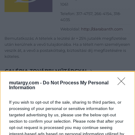
1061
Telefon: 317-4757, 266-4154, 318-
4035
Weboldal:
http://darabanth.com
Bemutatkozás: A tételek a leütési ár + 25% jutalék megfizetése
után kerülnek a vevő tulajdonába. Ha a tételt nem személyesen
veszik át, a vevő a postaköltség, biztosítási díj megfizetésére is
köteles.
GALÉRIA TOVÁBBI MŰTÁRGYAI
mutargy.com -
Do Not Process My Personal
Information
If you wish to opt-out of the sale, sharing to third parties, or
processing of your personal or sensitive information for
targeted advertising by us, please use the below opt-out
section to confirm your selection. Please note that after your
KAPCSOLÓDÓ MŰTÁRGYAK
opt-out request is processed you may continue seeing
interest-based ads based on personal information utilized by