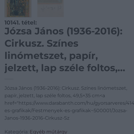
10141. tétel:
Józsa János (1936-2016):
Cirkusz. Színes
linómetszet, papír,
jelzett, lap széle foltos,
49,5×35 cm
Józsa János (1936-2016): Cirkusz. Színes linómetszet,
papír, jelzett, lap széle foltos, 49,5×35 cm<a
href="https://www.darabanth.com/hu/gyorsarveres/4
es-grafikak/Festmenyek-es-grafikak~500001/Jozsa-
Janos-1936-2016-Cirkusz-Sz
Kategória:
Egyéb műtárgy