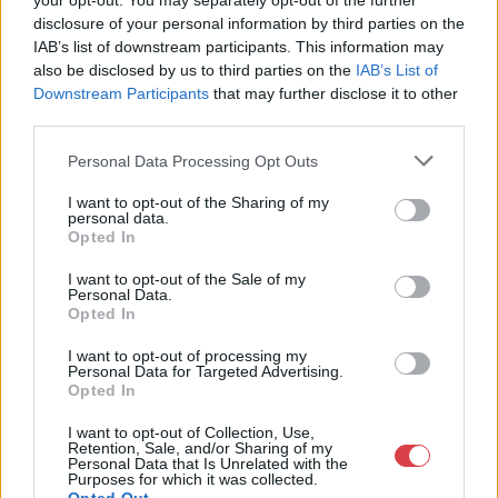
your opt-out. You may separately opt-out of the further
disclosure of your personal information by third parties on the
IAB’s list of downstream participants. This information may
also be disclosed by us to third parties on the
IAB’s List of
Downstream Participants
that may further disclose it to other
third parties.
Personal Data Processing Opt Outs
EGYÉB MŰTÁRGY
EGYÉB MŰTÁRGY
16695. tétel:
16693. tétel:
I want to opt-out of the Sharing of my
Cziglényi László: Védd
Bálint Endre (1915-
personal data.
Opted In
kenyerünket a
1986): André Balint. 14
tűzkártól. Propaganda
december – 10 januari
I want to opt-out of the Sale of my
plakát terv. Vegyes
1958, Galerie Espace
Personal Data.
technika, papír, 15×21
N.V. Klein Heilingland
Opted In
cm Kartonon.
36, Haarlem. Kiállítási
Cziglényi László: Védd
Bálint Endre (1915-1986):
Hátoldalán hivatalos
plakát. Litográfia, papír.
I want to opt-out of processing my
kenyerünket a tűzkártól.
André Balint. 14 december -
Personal Data for Targeted Advertising.
engedélyezési
Jelzés nélkül. Bálint
Propaganda plakát terv.
10 januari 1958, Galerie
Opted In
okirattal.
Endre 1958-ban
Vegyes technika, papír, 15x21
Espace N.V. Klein
rendezett hollandiai
I want to opt-out of Collection, Use,
Kikiáltási ár:
14 000
Ft
Kikiáltási ár:
38 000
Ft
cm Kartonon. Hátoldalán
Heilingland 36, Haarlem.
egyéni kiállításának
Retention, Sale, and/or Sharing of my
Aukció:
44. Nagyaukció
Aukció:
44. Nagyaukció
hivatalos engedélyezési
Kiállítási plakát. Litográfia,
plakátja, saját
Personal Data that Is Unrelated with the
Aukció időpontja:
Aukció időpontja:
Purposes for which it was collected.
okirattal.
papír. Jelzés nélkül. Bálint
illusztrációjával.