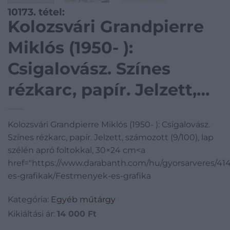
10173. tétel:
Kolozsvári Grandpierre
Miklós (1950- ):
Csigalovász. Színes
rézkarc, papír. Jelzett,
számozott (9/100), lap
Kolozsvári Grandpierre Miklós (1950- ): Csigalovász.
szélén apró foltokkal,
Színes rézkarc, papír. Jelzett, számozott (9/100), lap
30×24 cm
szélén apró foltokkal, 30×24 cm<a
href="https://www.darabanth.com/hu/gyorsarveres/4
es-grafikak/Festmenyek-es-grafika
Kategória:
Egyéb műtárgy
Kikiáltási ár:
14 000
Ft