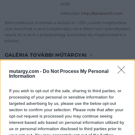
4035
Weboldal:
http://darabanth.com
Bemutatkozás: A tételek a leütési ár + 25% jutalék megfizetése
után kerülnek a vevő tulajdonába. Ha a tételt nem személyesen
veszik át, a vevő a postaköltség, biztosítási díj megfizetésére is
köteles.
GALÉRIA TOVÁBBI MŰTÁRGYAI
mutargy.com -
Do Not Process My Personal
Information
If you wish to opt-out of the sale, sharing to third parties, or
processing of your personal or sensitive information for
targeted advertising by us, please use the below opt-out
KAPCSOLÓDÓ MŰTÁRGYAK
section to confirm your selection. Please note that after your
opt-out request is processed you may continue seeing
interest-based ads based on personal information utilized by
us or personal information disclosed to third parties prior to