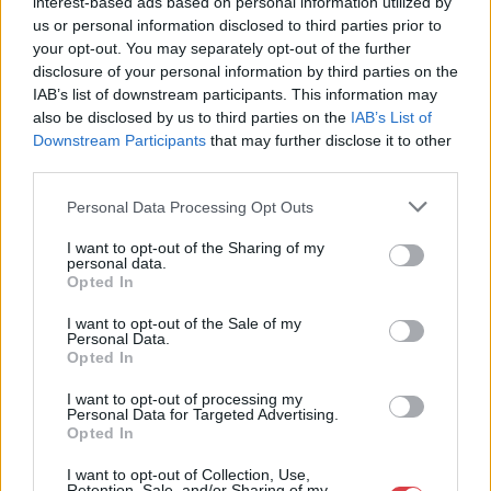
interest-based ads based on personal information utilized by
us or personal information disclosed to third parties prior to
your opt-out. You may separately opt-out of the further
disclosure of your personal information by third parties on the
IAB’s list of downstream participants. This information may
also be disclosed by us to third parties on the
IAB’s List of
Downstream Participants
that may further disclose it to other
third parties.
Personal Data Processing Opt Outs
EGYÉB MŰTÁRGY
EGYÉB MŰTÁRGY
16691. tétel:
16689. tétel:
I want to opt-out of the Sharing of my
personal data.
1942 Kiskunsági
Afrikai vőlegény, 1944.
Opted In
Juhásznap. Nagy
Moziplakát (filmplakát,
méretű plakát. Füzesi
rácsplakát). Latabár
I want to opt-out of the Sale of my
Árpád grafikájával.
Kálmán, Vaszary Piri,
Personal Data.
Litográfia, hátoldalán
Hidvéghy Valéria és
Opted In
bélyegzett. Klösz
mások szereplésével.
1942 Kiskunsági Juhásznap.
Afrikai vőlegény, 1944.
nyomda. 96×64 cm
Rendezte: Balogh
I want to opt-out of processing my
Nagy méretű plakát. Füzesi
Moziplakát (filmplakát,
Personal Data for Targeted Advertising.
Hajtva, jó állapotban
István. Litográfia, papír.
Opted In
Árpád grafikájával.
rácsplakát). Latabár Kálmán,
Bódis jelzéssel a
Litográfia, hátoldalán
Vaszary Piri, Hidvéghy
plakáton. Kellner
I want to opt-out of Collection, Use,
Kikiáltási ár:
50 000
Ft
Kikiáltási ár:
50 000
Ft
bélyegzett. Klösz nyomda.
Valéria és mások
Márkus Nyomda, Bp.
Retention, Sale, and/or Sharing of my