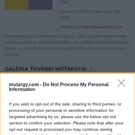
1061
Telefon: 317-4757, 266-4154, 318-
4035
Weboldal:
http://darabanth.com
Bemutatkozás: A tételek a leütési ár + 25% jutalék megfizetése
után kerülnek a vevő tulajdonába. Ha a tételt nem személyesen
veszik át, a vevő a postaköltség, biztosítási díj megfizetésére is
köteles.
GALÉRIA TOVÁBBI MŰTÁRGYAI
mutargy.com -
Do Not Process My Personal
Information
If you wish to opt-out of the sale, sharing to third parties, or
processing of your personal or sensitive information for
targeted advertising by us, please use the below opt-out
KAPCSOLÓDÓ MŰTÁRGYAK
section to confirm your selection. Please note that after your
opt-out request is processed you may continue seeing