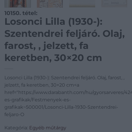
10150. tétel:
Losonci Lilla (1930-):
Szentendrei feljáró. Olaj,
farost, , jelzett, fa
keretben, 30×20 cm
Losonci Lilla (1930-): Szentendrei feljáró. Olaj, farost, ,
jelzett, fa keretben, 30×20 cm<a
href="https://www.darabanth.com/hu/gyorsarveres/4
es-grafikak/Festmenyek-es-
grafikak~500001/Losonci-Lilla-1930-Szentendrei-
feljaro-O
Kategória:
Egyéb műtárgy