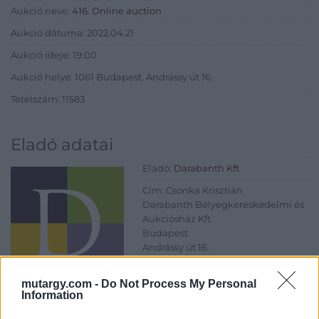
Aukció neve:
416. Online auction
Aukció dátuma: 2022.04.21
Aukció ideje: 19:00
Aukció helye: 1061 Budapest, Andrássy út 16.
Tételszám: 11583
Eladó adatai
Eladó:
Darabanth Kft
Cím: Csonka Krisztián
Darabanth Bélyegkereskedelmi és
Aukciósház Kft.
Budapest
Andrássy út 16.
1061
mutargy.com -
Do Not Process My Personal
Telefon: 317-4757, 266-4154, 318-
Information
4035