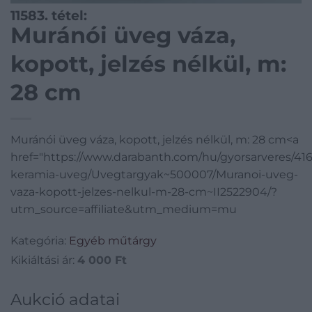
11583. tétel:
Muránói üveg váza,
kopott, jelzés nélkül, m:
28 cm
Muránói üveg váza, kopott, jelzés nélkül, m: 28 cm<a
href="https://www.darabanth.com/hu/gyorsarveres/416
keramia-uveg/Uvegtargyak~500007/Muranoi-uveg-
vaza-kopott-jelzes-nelkul-m-28-cm~II2522904/?
utm_source=affiliate&utm_medium=mu
Kategória:
Egyéb műtárgy
Kikiáltási ár:
4 000
Ft
Aukció adatai