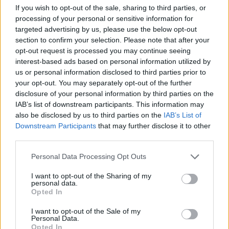
Weboldal:
http://darabanth.com
If you wish to opt-out of the sale, sharing to third parties, or
Bemutatkozás: A tételek a leütési ár + 25% jutalék megfizetése
processing of your personal or sensitive information for
után kerülnek a vevő tulajdonába. Ha a tételt nem személyesen
targeted advertising by us, please use the below opt-out
veszik át, a vevő a postaköltség, biztosítási díj megfizetésére is
section to confirm your selection. Please note that after your
köteles.
opt-out request is processed you may continue seeing
interest-based ads based on personal information utilized by
GALÉRIA TOVÁBBI MŰTÁRGYAI
us or personal information disclosed to third parties prior to
your opt-out. You may separately opt-out of the further
disclosure of your personal information by third parties on the
IAB’s list of downstream participants. This information may
also be disclosed by us to third parties on the
IAB’s List of
Downstream Participants
that may further disclose it to other
third parties.
Personal Data Processing Opt Outs
KAPCSOLÓDÓ MŰTÁRGYAK
I want to opt-out of the Sharing of my
personal data.
Opted In
I want to opt-out of the Sale of my
Personal Data.
Opted In