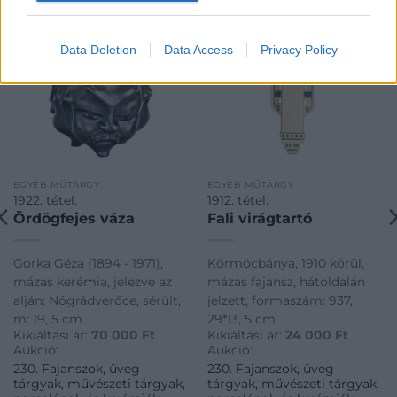
Data Deletion
Data Access
Privacy Policy
EGYÉB MŰTÁRGY
EGYÉB MŰTÁRGY
1922. tétel:
1912. tétel:
Ördögfejes váza
Fali virágtartó
Gorka Géza (1894 - 1971),
Körmöcbánya, 1910 körül,
mázas kerémia, jelezve az
mázas fajansz, hátoldalán
alján: Nógrádverőce, sérült,
jelzett, formaszám: 937,
m: 19, 5 cm
29*13, 5 cm
Kikiáltási ár:
70 000
Ft
Kikiáltási ár:
24 000
Ft
Aukció:
Aukció:
230. Fajanszok, üveg
230. Fajanszok, üveg
tárgyak, művészeti tárgyak,
tárgyak, művészeti tárgyak,