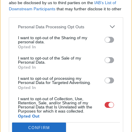
Telefon: +361 475 6000 +361
also be disclosed by us to third parties on the
IAB’s List of
4756005
Downstream Participants
that may further disclose it to other
third parties.
Weboldal:
http://www.nagyhazi.hu
Personal Data Processing Opt Outs
Bemutatkozás: Magas színvonalú festmények és műtárgyak,
bútorok, szőnyegek, üveg, porcelán és ezüst tárgyak, ékszerek,
I want to opt-out of the Sharing of my
personal data.
néprajzi tárgyak értékesítése és aukcionálása. Hagyatékok és
Opted In
gyűjtemények árverezése. Ingyenes értékbecslés. Árveréseinkre
a tárgyfelvétel folyamatos.
I want to opt-out of the Sale of my
Personal Data.
Opted In
GALÉRIA TOVÁBBI MŰTÁRGYAI
I want to opt-out of processing my
Personal Data for Targeted Advertising.
Opted In
I want to opt-out of Collection, Use,
Retention, Sale, and/or Sharing of my
Personal Data that Is Unrelated with the
Purposes for which it was collected.
Opted Out
KAPCSOLÓDÓ MŰTÁRGYAK
CONFIRM