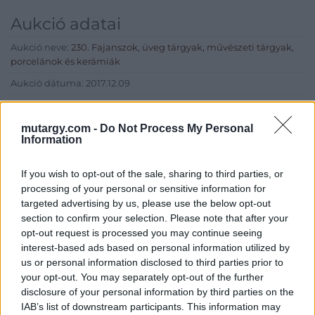
Aukció adatai
Aukció neve:
230. Fajanszok, üveg tárgyak, művészeti tárgyak,
porcelánok és kerámiák
Aukció dátuma: 2017.12.09
Aukció ideje: 14:00
Aukció helye: Budapest, Balaton utca 8.
mutargy.com -
Do Not Process My Personal
Information
Tételszám: 1556
If you wish to opt-out of the sale, sharing to third parties, or
processing of your personal or sensitive information for
Eladó adatai
targeted advertising by us, please use the below opt-out
Eladó:
Nagyházi Galéria és
section to confirm your selection. Please note that after your
Aukciósház
opt-out request is processed you may continue seeing
interest-based ads based on personal information utilized by
Cím: Müller Márta
us or personal information disclosed to third parties prior to
Nagyházi Galéria és Aukciósház
your opt-out. You may separately opt-out of the further
Kft.
disclosure of your personal information by third parties on the
1055 Budapest, Balaton utca 8.
IAB’s list of downstream participants. This information may