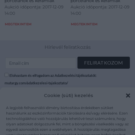
porcelánok és kerámiák
porcelánok és kerámiák
Aukció időpontja: 2017-12-09
Aukció időpontja: 2017-12-09
14:00
14:00
MEGTEKINTEM
MEGTEKINTEM
Hírlevél feliratkozás
Elolvastam és elfogadom az Adatkezelési tájékoztatót:
mutargy.com/adatkezelesi-tajekoztato/
Cookie (süti) kezelés
Rólunk
Áraink
Médiaajánlat
ÁSZF
A legjobb felhasználói élmény biztosítása érdekében sütiket
Karrier
Adatvédelem
használunk az eszközinformációk tárolására és/vagy elérésére. Ezen
technológiákhoz való hozzájárulás lehetővé teszi számunkra, hogy
Kapcsolat
Impresszum
olyan adatokat dolgozzunk fel, mint a böngészési viselkedés vagy az
egyedi azonosítók ezen a webhelyen. A hozzájárulás megtagadása
vagy visszavonása bizonyos funkciókat hátrányosan befolyásolhat.