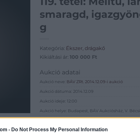
119. tétel: Melltű, lá
smaragd, igazgyöngy,
g
Kategória:
Ékszer, drágakő
Kikiáltási ár:
100 000
Ft
Aukció adatai
Aukció neve:
BÁV ZRt. 2014.12.09-i aukció
Aukció dátuma: 2014.12.09
Aukció ideje: 12:00
Aukció helye: Budapest, BÁV Aukciósház, V. Bécsi 
Tételszám: 119
com -
Do Not Process My Personal Information
Eladó adatai