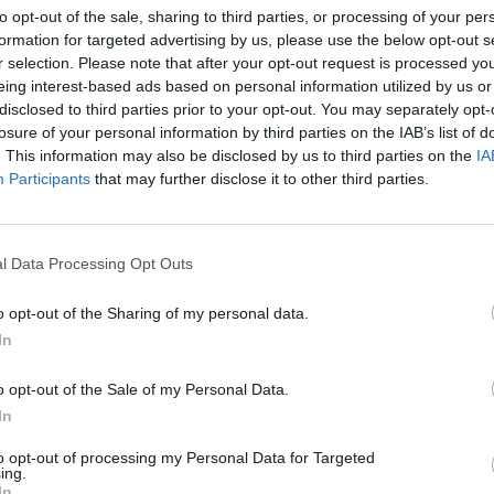
to opt-out of the sale, sharing to third parties, or processing of your per
Eladó:
BÁV
formation for targeted advertising by us, please use the below opt-out s
Cím: BÁV Z
r selection. Please note that after your opt-out request is processed y
1027 Budap
eing interest-based ads based on personal information utilized by us or
disclosed to third parties prior to your opt-out. You may separately opt-
Telefon: (06
losure of your personal information by third parties on the IAB’s list of
Weboldal:
. This information may also be disclosed by us to third parties on the
IA
Participants
that may further disclose it to other third parties.
Bemutatkozás: Az ország legnagyobb múltú, 240
BÁV ZRt. óriási tapasztalatával, szakmai tekin
műkereskedelem meghatározó szereplője. A 200
l Data Processing Opt Outs
műkereskedelem egyik legfontosabb színterévé, 
műkereskedelmi üzlethálózatával rendelkező BÁV
o opt-out of the Sharing of my personal data.
eladni, vagy venni kívánók rendelkezésére.
In
GALÉRIA TOVÁBBI MŰTÁRGYAI
o opt-out of the Sale of my Personal Data.
In
to opt-out of processing my Personal Data for Targeted
ing.
In