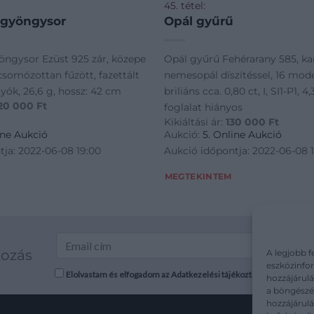
45. tétel:
 gyöngysor
Opál gyűrű
ngysor Ezüst 925 zár, közepe
Opál gyűrű Fehérarany 585, ka
csomózottan fűzött, fazettált
nemesopál díszítéssel, 16 mode
yók, 26,6 g, hossz: 42 cm
briliáns cca. 0,80 ct, I, SI1-P1, 4
20 000
Ft
foglalat hiányos
Kikiáltási ár:
130 000
Ft
ine Aukció
Aukció:
5. Online Aukció
tja: 2022-06-08 19:00
Aukció időpontja: 2022-06-08 
MEGTEKINTEM
kozás
A legjobb f
eszközinfor
Elolvastam és elfogadom az Adatkezelési tájékoztatót: mutargy.co
hozzájárulá
a böngészés
hozzájárul