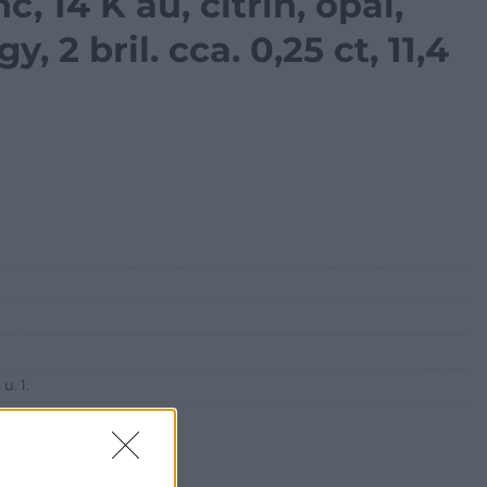
nc, 14 K au, citrin, opál,
 2 bril. cca. 0,25 ct, 11,4
u. 1.