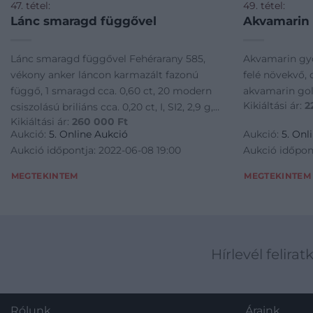
47. tétel:
49. tétel:
Lánc smaragd függővel
Akvamarin
Lánc smaragd függővel Fehérarany 585,
Akvamarin gyö
vékony anker láncon karmazált fazonú
felé növekvő, 
függő, 1 smaragd cca. 0,60 ct, 20 modern
akvamarin gol
Kikiáltási ár:
2
csiszolású briliáns cca. 0,20 ct, I, SI2, 2,9 g,
Kikiáltási ár:
260 000
Ft
hossz: 50 cm
Aukció:
5. Online Aukció
Aukció:
5. Onl
Aukció időpontja: 2022-06-08 19:00
Aukció időpon
MEGTEKINTEM
MEGTEKINTEM
Hírlevél felirat
Rólunk
Áraink