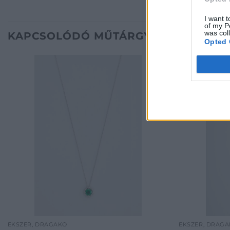
I want t
of my P
was col
KAPCSOLÓDÓ MŰTÁRGYAK
Opted 
ÉKSZER, DRÁGAKŐ
ÉKSZER, DRÁG