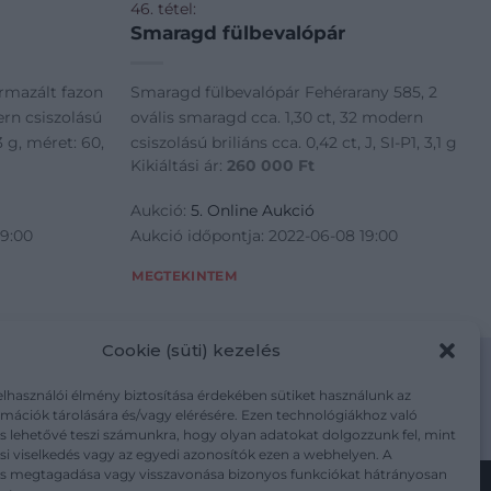
46. tétel:
Smaragd fülbevalópár
rmazált fazon
Smaragd fülbevalópár Fehérarany 585, 2
rn csiszolású
ovális smaragd cca. 1,30 ct, 32 modern
,3 g, méret: 60,
csiszolású briliáns cca. 0,42 ct, J, SI-P1, 3,1 g
Kikiáltási ár:
260 000
Ft
Aukció:
5. Online Aukció
19:00
Aukció időpontja: 2022-06-08 19:00
MEGTEKINTEM
Cookie (süti) kezelés
elhasználói élmény biztosítása érdekében sütiket használunk az
mációk tárolására és/vagy elérésére. Ezen technológiákhoz való
m/adatkezelesi-tajekoztato/
s lehetővé teszi számunkra, hogy olyan adatokat dolgozzunk fel, mint
i viselkedés vagy az egyedi azonosítók ezen a webhelyen. A
ás megtagadása vagy visszavonása bizonyos funkciókat hátrányosan