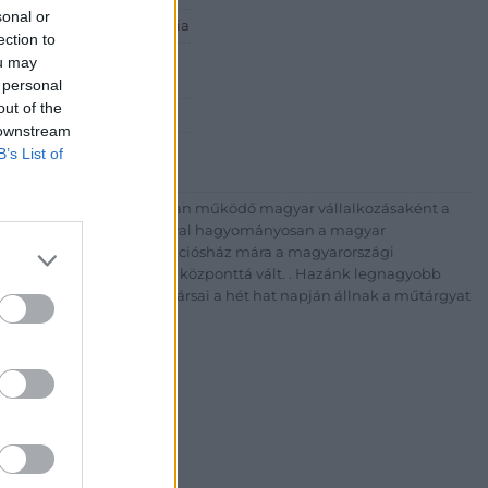
sonal or
 ART Aukciósház és Galéria
ection to
Rt.
ou may
est, Csalogány u. 23-33.
 personal
out of the
 1) 331 0513
 downstream
http://bav-art.hu
B’s List of
 esztendeje jogfolytonosan működő magyar vállalkozásaként a
télyével és megbízhatóságával hagyományosan a magyar
7-ben megújult BÁV Aukciósház mára a magyarországi
kereskedelmi és árverési központtá vált. . Hazánk legnagyobb
 ZRt. felkészült munkatársai a hét hat napján állnak a műtárgyat