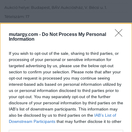
Aukció helye: Budapest, BÁV Aukciósház, V. Bécsi u. 1.
Tételszám: 17
Eladó adatai
mutargy.com -
Do Not Process My Personal
Information
Eladó:
BÁV ART Aukciósház és
Galéria
If you wish to opt-out of the sale, sharing to third parties, or
processing of your personal or sensitive information for
Cím: BÁV ZRt.
targeted advertising by us, please use the below opt-out
1027 Budapest, Csalogány u.
section to confirm your selection. Please note that after your
23-33.
opt-out request is processed you may continue seeing
Telefon: (06 1) 331 0513
interest-based ads based on personal information utilized by
us or personal information disclosed to third parties prior to
Weboldal:
http://bav-art.hu
your opt-out. You may separately opt-out of the further
Bemutatkozás: Az ország legnagyobb múltú, 240 esztendeje
disclosure of your personal information by third parties on the
jogfolytonosan működő magyar vállalkozásaként a BÁV ZRt.
IAB’s list of downstream participants. This information may
óriási tapasztalatával, szakmai tekintélyével és
also be disclosed by us to third parties on the
IAB’s List of
megbízhatóságával hagyományosan a magyar
Downstream Participants
that may further disclose it to other
műkereskedelem meghatározó szereplője. A 2007-ben
third parties.
megújult BÁV Aukciósház mára a magyarországi