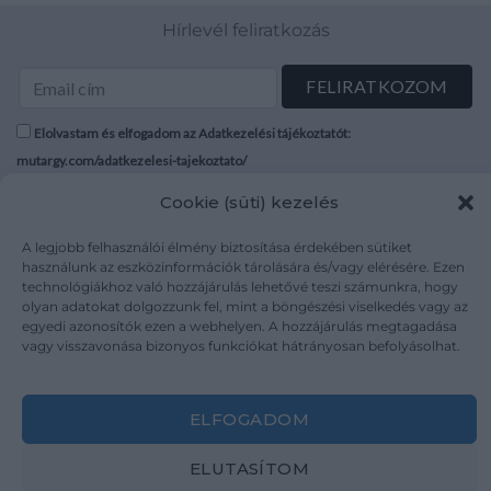
Hírlevél feliratkozás
Elolvastam és elfogadom az Adatkezelési tájékoztatót:
mutargy.com/adatkezelesi-tajekoztato/
Cookie (süti) kezelés
Rólunk
Áraink
Médiaajánlat
ÁSZF
A legjobb felhasználói élmény biztosítása érdekében sütiket
használunk az eszközinformációk tárolására és/vagy elérésére. Ezen
Karrier
Adatvédelem
technológiákhoz való hozzájárulás lehetővé teszi számunkra, hogy
Kapcsolat
Impresszum
olyan adatokat dolgozzunk fel, mint a böngészési viselkedés vagy az
egyedi azonosítók ezen a webhelyen. A hozzájárulás megtagadása
vagy visszavonása bizonyos funkciókat hátrányosan befolyásolhat.
Kövesse a műtárgy.com-ot
ELFOGADOM
ELUTASÍTOM