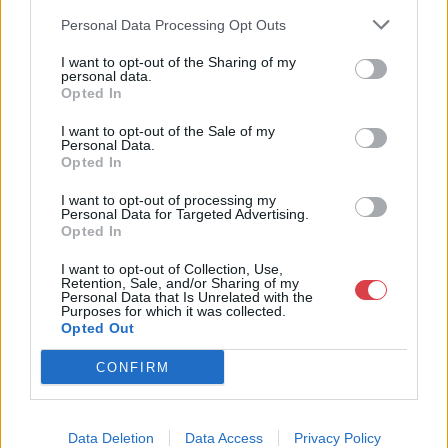
műkereskedelem egyik legfontosabb színterévé, kereskedelmi
Personal Data Processing Opt Outs
és árverési központtá vált. . Hazánk legnagyobb
műkereskedelmi üzlethálózatával rendelkező BÁV ZRt.
I want to opt-out of the Sharing of my
felkészült munkatársai a hét hat napján állnak a műtárgyat
personal data.
eladni, vagy venni kívánók rendelkezésére.
Opted In
I want to opt-out of the Sale of my
GALÉRIA TOVÁBBI MŰTÁRGYAI
Personal Data.
Opted In
I want to opt-out of processing my
Personal Data for Targeted Advertising.
Opted In
I want to opt-out of Collection, Use,
Retention, Sale, and/or Sharing of my
Personal Data that Is Unrelated with the
Purposes for which it was collected.
KAPCSOLÓDÓ MŰTÁRGYAK
Opted Out
CONFIRM
Data Deletion
Data Access
Privacy Policy