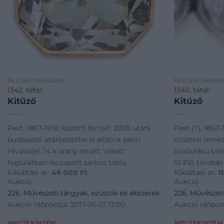
ÉKSZER, DRÁGAKŐ
ÉKSZER, DRÁG
1342. tétel:
1340. tétel:
Kitűző
Kitűző
Pest, 1867-1936 közötti fémjel, 2005 utáni
Pest (?), 1867-
budapesti utánjelzettel is ellátva, pesti
ezüsttel lemez
Hivataljel, 14 k arany emelt, vésett
csiszolású bril
foglalatban lecsapott sarkos tábla
SI-P2) további
Kikiáltási ár:
48 000
Ft
Kikiáltási ár:
1
csiszolással 1 db füstkvarc, apró, felületi
sérüléssel, 4 g
Aukció:
Aukció:
hibával, 11,6 g; 2,2*2 cm
226. Művészeti tárgyak, ezüstök és ékszerek
226. Művészeti
Aukció időpontja: 2017-06-01 17:00
Aukció időpont
MEGTEKINTEM
MEGTEKINTEM