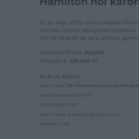
Hamilton női karór
20. sz. vége, 2005 utáni budapesti fémjelle
számlap, szövött szíj nyelves záródással, 
TCr, VS-SI) és 20 db apró achkant gyémá
Kategória:
Ékszer, drágakő
Kikiáltási ár:
420 000
Ft
Aukció adatai
Aukció neve:
226. Művészeti tárgyak, ezüstök és 
Aukció dátuma: 2017.06.01
Aukció ideje: 17:00
Aukció helye: Budapest, Balaton utca 8.
Tételszám: 1316