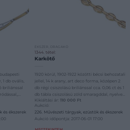
ÉKSZER, DRÁGAKŐ
1344. tétel:
Karkötő
 budapesti
1920 körül, 1902-1922 közötti bécsi behozatali
 1 db ovális,
jellel, 14 k arany, art deco forma, középen 2
 briliánssal
db régi csiszolású briliánssal cca. 0,06 ct és 1
ródással,,
db tábla csiszolású zöld smaragddal, nyelves,
Kikiáltási ár:
110 000
Ft
, 22,5 g
záródással, biztonsági nyolcasokkal, kis
Aukció:
sérüléssel, 11,6 g, h: 17
k és ékszerek
226. Művészeti tárgyak, ezüstök és ékszerek
7:00
Aukció időpontja: 2017-06-01 17:00
MEGTEKINTEM