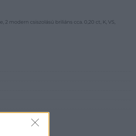
, 2 modern csiszolású briliáns cca. 0,20 ct, K, VS,