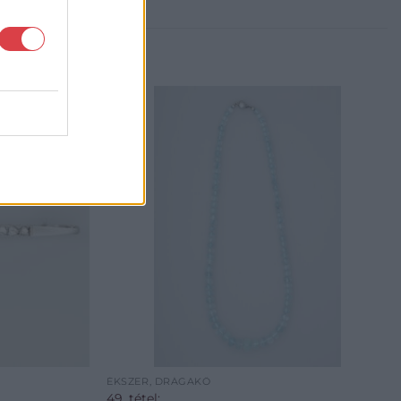
ÉKSZER, DRÁGAKŐ
49. tétel: