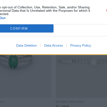
o opt-out of Collection, Use, Retention, Sale, and/or Sharing
ersonal Data that Is Unrelated with the Purposes for which it
lected.
Out
CONFIRM
Data Deletion
Data Access
Privacy Policy
AKŐ
ÉKSZER, DRÁGAKŐ
52. tétel: