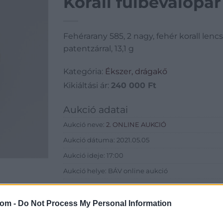
Korall fülbevalópár
Fehérarany 585, 2 nagy, fehér korall lencse
patentzárral, 13,1 g
Kategória:
Ékszer, drágakő
Kikiáltási ár:
240 000
Ft
Aukció adatai
Aukció neve:
2. ONLINE AUKCIÓ
Aukció dátuma: 2021.05.05
Aukció ideje: 17:00
Aukció helye: BÁV online aukció
Tételszám: 50
com -
Do Not Process My Personal Information
Eladó adatai