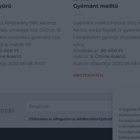
yűrű
Gyémánt melltű
ű Fehérarany 585, karmos
Gyémánt melltű Platina 900, 
vális smaragd cca. 0,60 ct, 16
forma, sorba foglalt 12 gyémánt
iáns csiszolású gyémánt cca.
1 tenyésztett gyöngy díszítésse
2,6 g, méret: 50
4,9 g
0 000
Ft
Kikiáltási ár:
90 000
Ft
ine Aukció
Aukció:
5. Online Aukció
tja: 2022-06-08 19:00
Aukció időpontja: 2022-06-08 
MEGTEKINTEM
kozás
A legjobb f
eszközinfor
Elolvastam és elfogadom az Adatkezelési tájékoztatót: mutargy.co
hozzájárulá
a böngészés
hozzájárul
befolyásolh