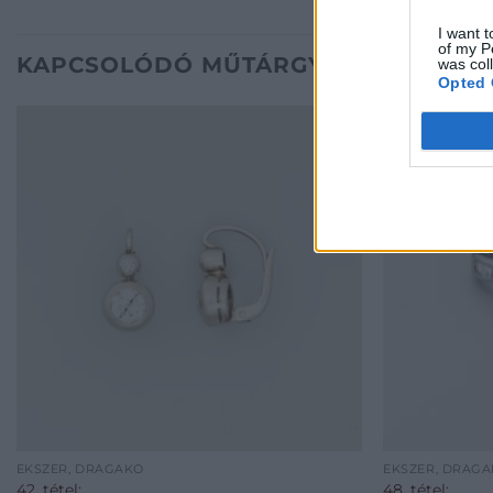
I want t
of my P
KAPCSOLÓDÓ MŰTÁRGYAK
was col
Opted 
ÉKSZER, DRÁGAKŐ
ÉKSZER, DRÁG
42. tétel:
48. tétel: