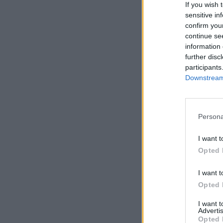
If you wish 
sensitive in
confirm you
continue se
information 
further disc
participants
Downstream 
Persona
I want t
Opted 
I want t
Opted 
I want 
Advertis
Opted 