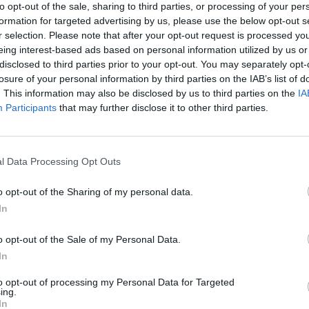
to opt-out of the sale, sharing to third parties, or processing of your per
Eladó:
BÁV
formation for targeted advertising by us, please use the below opt-out s
Cím: BÁV Z
r selection. Please note that after your opt-out request is processed y
1027 Budap
eing interest-based ads based on personal information utilized by us or
disclosed to third parties prior to your opt-out. You may separately opt-
Telefon: (06
losure of your personal information by third parties on the IAB’s list of
Weboldal:
. This information may also be disclosed by us to third parties on the
IA
Participants
that may further disclose it to other third parties.
Bemutatkozás: Az ország legnagyobb múltú, 240
BÁV ZRt. óriási tapasztalatával, szakmai tekin
műkereskedelem meghatározó szereplője. A 200
l Data Processing Opt Outs
műkereskedelem egyik legfontosabb színterévé, 
műkereskedelmi üzlethálózatával rendelkező BÁV
o opt-out of the Sharing of my personal data.
eladni, vagy venni kívánók rendelkezésére.
In
GALÉRIA TOVÁBBI MŰTÁRGYAI
o opt-out of the Sale of my Personal Data.
In
to opt-out of processing my Personal Data for Targeted
ing.
In