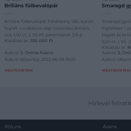
Briliáns fülbevalópár
Smaragd g
Briliáns fülbevalópár Fehérarany 585, buton
Smaragd gyűr
foglalt 4 szabályos régi csiszolású briliáns
foglaltban 1 o
cca. 1,00 ct, J, SI1-P1, patentzárral, 2,9 g
bagett és bril
Kikiáltási ár:
350 000
Ft
0,20 ct, I, VS, 
Kikiáltási ár:
8
Aukció:
5. Online Aukció
Aukció:
5. Onl
Aukció időpontja: 2022-06-08 19:00
Aukció időpon
MEGTEKINTEM
MEGTEKINTEM
Hírlevél felirat
Rólunk
Áraink