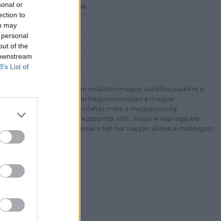
sonal or
 ART Aukciósház és Galéria
ection to
Rt.
ou may
est, Csalogány u. 23-33.
 personal
out of the
 1) 331 0513
 downstream
http://bav-art.hu
B’s List of
 esztendeje jogfolytonosan működő magyar vállalkozásaként a
télyével és megbízhatóságával hagyományosan a magyar
7-ben megújult BÁV Aukciósház mára a magyarországi
kereskedelmi és árverési központtá vált. . Hazánk legnagyobb
 ZRt. felkészült munkatársai a hét hat napján állnak a műtárgyat