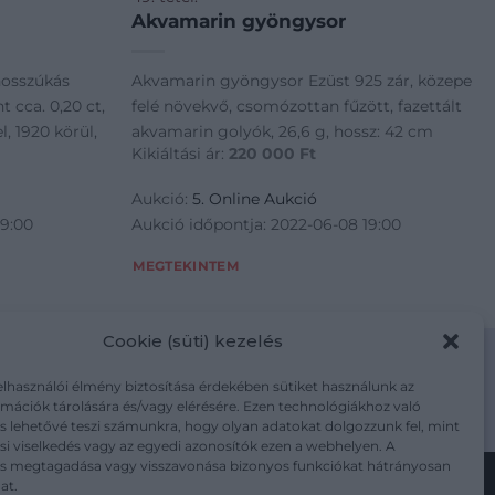
Akvamarin gyöngysor
hosszúkás
Akvamarin gyöngysor Ezüst 925 zár, közepe
 cca. 0,20 ct,
felé növekvő, csomózottan fűzött, fazettált
l, 1920 körül,
akvamarin golyók, 26,6 g, hossz: 42 cm
Kikiáltási ár:
220 000
Ft
Aukció:
5. Online Aukció
19:00
Aukció időpontja: 2022-06-08 19:00
MEGTEKINTEM
Cookie (süti) kezelés
elhasználói élmény biztosítása érdekében sütiket használunk az
mációk tárolására és/vagy elérésére. Ezen technológiákhoz való
m/adatkezelesi-tajekoztato/
s lehetővé teszi számunkra, hogy olyan adatokat dolgozzunk fel, mint
i viselkedés vagy az egyedi azonosítók ezen a webhelyen. A
ás megtagadása vagy visszavonása bizonyos funkciókat hátrányosan
at.