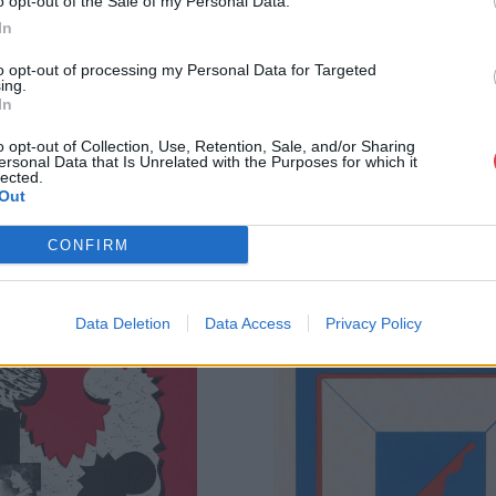
o opt-out of the Sale of my Personal Data.
műkereskedelmi üzlethálózatával rendelkező BÁV
In
eladni, vagy venni kívánók rendelkezésére.
to opt-out of processing my Personal Data for Targeted
ing.
GALÉRIA TOVÁBBI MŰTÁRGYAI
In
o opt-out of Collection, Use, Retention, Sale, and/or Sharing
ersonal Data that Is Unrelated with the Purposes for which it
lected.
Out
CONFIRM
Data Deletion
Data Access
Privacy Policy