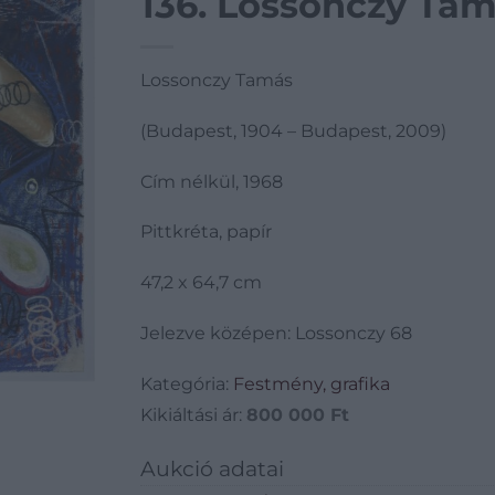
136. Lossonczy Tam
Lossonczy Tamás
(Budapest, 1904 – Budapest, 2009)
Cím nélkül, 1968
Pittkréta, papír
47,2 x 64,7 cm
Jelezve középen: Lossonczy 68
Kategória:
Festmény, grafika
Kikiáltási ár:
800 000
Ft
Aukció adatai