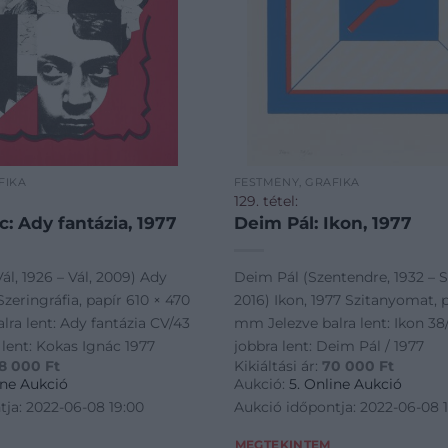
FIKA
FESTMÉNY, GRAFIKA
129. tétel:
: Ady fantázia, 1977
Deim Pál: Ikon, 1977
ál, 1926 – Vál, 2009) Ady
Deim Pál (Szentendre, 1932 – 
Szeringráfia, papír 610 × 470
2016) Ikon, 1977 Szitanyomat, 
ra lent: Ady fantázia CV/43
mm Jelezve balra lent: Ikon 38
 lent: Kokas Ignác 1977
jobbra lent: Deim Pál / 1977
8 000
Ft
Kikiáltási ár:
70 000
Ft
ine Aukció
Aukció:
5. Online Aukció
tja: 2022-06-08 19:00
Aukció időpontja: 2022-06-08 
MEGTEKINTEM