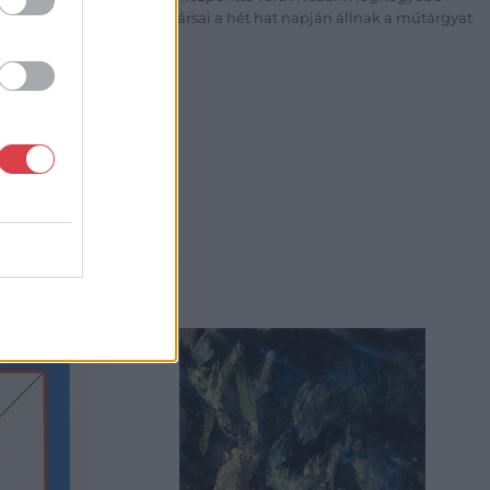
 ZRt. felkészült munkatársai a hét hat napján állnak a műtárgyat