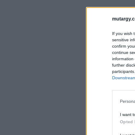
mutargy.
If you wish 
sensitive in
confirm you
continue se
information 
further disc
participants
Downstream 
Persona
I want t
Opted 