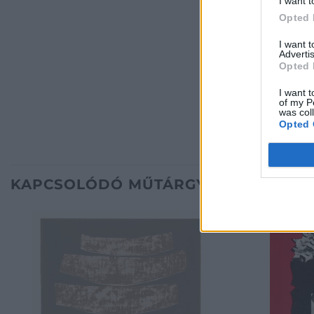
I want t
Opted 
I want 
Advertis
Opted 
I want t
of my P
was col
Opted 
KAPCSOLÓDÓ MŰTÁRGYAK