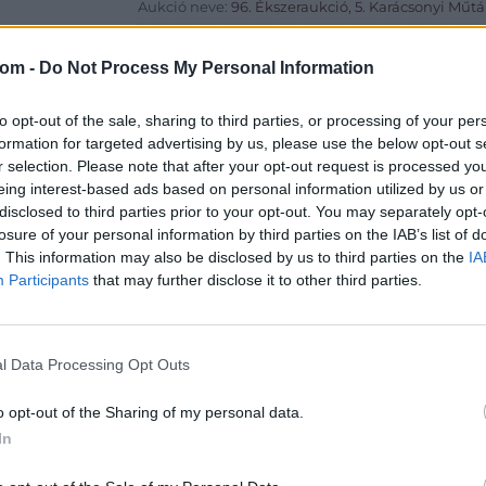
Aukció neve:
96. Ékszeraukció, 5. Karácsonyi Műtá
Aukció dátuma: 2019.12.18
com -
Do Not Process My Personal Information
Aukció ideje: 18:00
Aukció helye: MOM Kulturális Központ (1124 Budape
to opt-out of the sale, sharing to third parties, or processing of your per
Tételszám: 636
formation for targeted advertising by us, please use the below opt-out s
r selection. Please note that after your opt-out request is processed y
eing interest-based ads based on personal information utilized by us or
Eladó adatai
disclosed to third parties prior to your opt-out. You may separately opt-
losure of your personal information by third parties on the IAB’s list of
Eladó:
BÁV
. This information may also be disclosed by us to third parties on the
IA
Cím: BÁV Z
Participants
that may further disclose it to other third parties.
1027 Budap
Telefon: (06
Weboldal:
l Data Processing Opt Outs
o opt-out of the Sharing of my personal data.
Bemutatkozás: Az ország legnagyobb múltú, 240
In
BÁV ZRt. óriási tapasztalatával, szakmai tekin
műkereskedelem meghatározó szereplője. A 200
műkereskedelem egyik legfontosabb színterévé, 