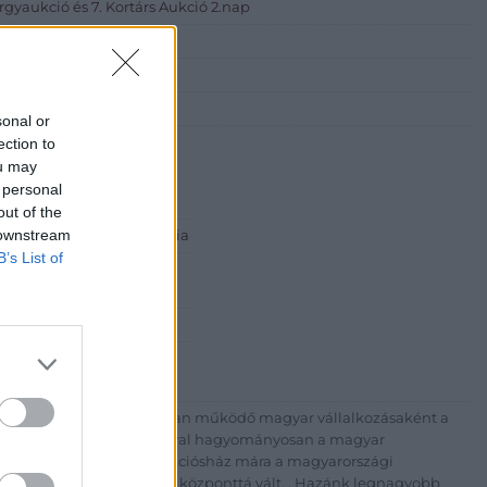
rgyaukció és 7. Kortárs Aukció 2.nap
st, Csörsz utca 18.)
sonal or
ection to
ou may
 personal
out of the
 downstream
 ART Aukciósház és Galéria
B’s List of
Rt.
est, Csalogány u. 23-33.
 1) 331 0513
http://bav-art.hu
 esztendeje jogfolytonosan működő magyar vállalkozásaként a
télyével és megbízhatóságával hagyományosan a magyar
7-ben megújult BÁV Aukciósház mára a magyarországi
kereskedelmi és árverési központtá vált. . Hazánk legnagyobb