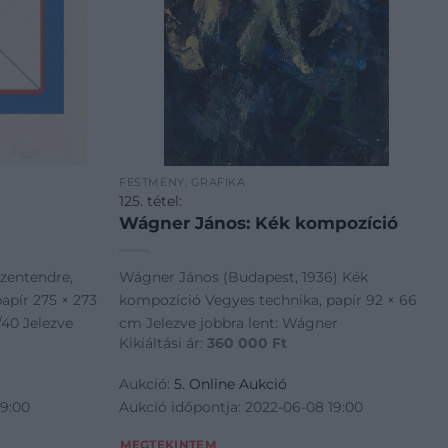
FESTMÉNY, GRAFIKA
125. tétel:
Wágner János: Kék kompozíció
Szentendre,
Wágner János (Budapest, 1936) Kék
papír 275 × 273
kompozíció Vegyes technika, papír 92 × 66
/40 Jelezve
cm Jelezve jobbra lent: Wágner
Kikiáltási ár:
360 000
Ft
Aukció:
5. Online Aukció
19:00
Aukció időpontja: 2022-06-08 19:00
MEGTEKINTEM