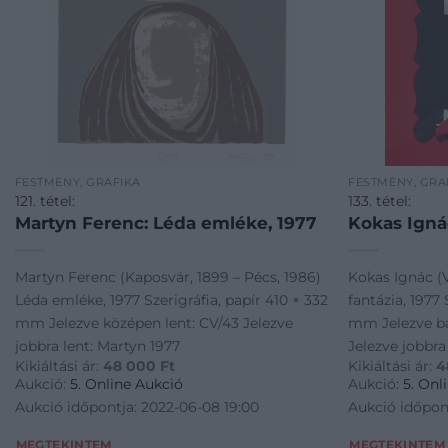
FESTMÉNY, GRAFIKA
FESTMÉNY, GRA
121. tétel:
133. tétel:
Martyn Ferenc: Léda emléke, 1977
Kokas Ignác
Martyn Ferenc (Kaposvár, 1899 – Pécs, 1986)
Kokas Ignác (V
Léda emléke, 1977 Szerigráfia, papír 410 × 332
fantázia, 1977 
mm Jelezve középen lent: CV/43 Jelezve
mm Jelezve bal
jobbra lent: Martyn 1977
Jelezve jobbra
Kikiáltási ár:
48 000
Ft
Kikiáltási ár:
4
Aukció:
5. Online Aukció
Aukció:
5. Onl
Aukció időpontja: 2022-06-08 19:00
Aukció időpon
MEGTEKINTEM
MEGTEKINTEM