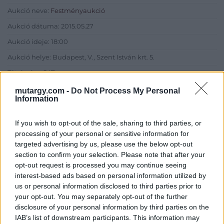
Aukció neve:
Festményaukció
Aukció dátuma: 2015.05.27
Aukció ideje: 18:00
Aukció helye: Budapest, V., Szent István krt. 5.
Tételszám: 247
mutargy.com -
Do Not Process My Personal
Information
Eladó adatai
Eladó:
Kieselbach Galéria
If you wish to opt-out of the sale, sharing to third parties, or
processing of your personal or sensitive information for
Cím: Kolozsváry Gyöngyvér
targeted advertising by us, please use the below opt-out
Kieselbach Galéria Ker. Kft
section to confirm your selection. Please note that after your
1055 Budapest, Szent István krt.
opt-out request is processed you may continue seeing
5.
interest-based ads based on personal information utilized by
Telefon: +36 1 269 3148 +36 1 269
us or personal information disclosed to third parties prior to
2219
your opt-out. You may separately opt-out of the further
disclosure of your personal information by third parties on the
Weboldal:
IAB’s list of downstream participants. This information may
http://www.kieselbach.hu