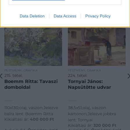
Data Deletion
Data Access
Privacy Policy
FESTMÉNY, GRAFIKA
FESTMÉNY, GRAFIKA
215. tétel:
224. tétel:
Boemm Ritta: Tavaszi
Tornyai János:
domboldal
Napsütötte udvar
110x130;olaj, vászon;Jelezve
38,5x51;olaj, vászon
balra lent: Boemm Ritta
kartonon;Jelezve jobbra
Kikiáltási ár:
400 000
Ft
lent: Tornyai
Kikiáltási ár:
320 000
Ft