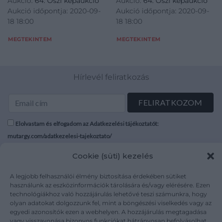
Aukció:
64. Őszi képaukció
Aukció:
64. Őszi képaukció
Aukció időpontja: 2020-09-
Aukció időpontja: 2020-09-
18 18:00
18 18:00
MEGTEKINTEM
MEGTEKINTEM
Hírlevél feliratkozás
Elolvastam és elfogadom az Adatkezelési tájékoztatót:
mutargy.com/adatkezelesi-tajekoztato/
Cookie (süti) kezelés
Rólunk
Áraink
Médiaajánlat
ÁSZF
A legjobb felhasználói élmény biztosítása érdekében sütiket
Karrier
Adatvédelem
használunk az eszközinformációk tárolására és/vagy elérésére. Ezen
technológiákhoz való hozzájárulás lehetővé teszi számunkra, hogy
Kapcsolat
Impresszum
olyan adatokat dolgozzunk fel, mint a böngészési viselkedés vagy az
egyedi azonosítók ezen a webhelyen. A hozzájárulás megtagadása
vagy visszavonása bizonyos funkciókat hátrányosan befolyásolhat.