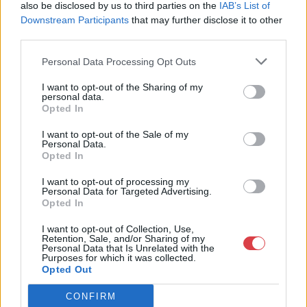
also be disclosed by us to third parties on the
IAB’s List of
Bemutatkozás: A Galéria profilja a 19. és 20. századi modern
Downstream Participants
that may further disclose it to other
magyar festészet és az ezt megelőző korok régi mesterei, de
third parties.
foglalkozik nemzetközi művészettel, fotográfiával és kortárs
képzőművészettel is. Eddigi negyven aukcióján tízezernél több
Personal Data Processing Opt Outs
tételt árverezett el, és sok ezer kép szerepelt a Galéria
kiállításain. Kieselbach Tamás művészettörténész, a Galéria
I want to opt-out of the Sharing of my
tulajdonosa több mint 30 éves szakmai tapasztalattal
personal data.
Opted In
rendelkezik. Elkötelezetten dolgozik a magyar festészet hazai
és nemzetközi elismertetésén. Monumentális, a hazai festészet
I want to opt-out of the Sale of my
történetét újraíró albumaival alapvetően változtatta meg a
Personal Data.
magyar vizuális művészetről addig kialakult képet.
Opted In
GALÉRIA TOVÁBBI MŰTÁRGYAI
I want to opt-out of processing my
Personal Data for Targeted Advertising.
Opted In
I want to opt-out of Collection, Use,
Retention, Sale, and/or Sharing of my
Personal Data that Is Unrelated with the
Purposes for which it was collected.
Opted Out
CONFIRM
KAPCSOLÓDÓ MŰTÁRGYAK