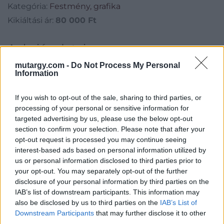
Kategória:
Festmény, grafika
Kikiáltási ár:
80 000
Ft
Aukció adatai
mutargy.com -
Do Not Process My Personal
Aukció neve:
28. aukció / műtárgy
Information
Aukció dátuma: 2015.05.20
Aukció ideje: 18:00
If you wish to opt-out of the sale, sharing to third parties, or
processing of your personal or sensitive information for
Aukció helye: Budapest, Biksady Galéria
targeted advertising by us, please use the below opt-out
Tételszám: 371
section to confirm your selection. Please note that after your
opt-out request is processed you may continue seeing
interest-based ads based on personal information utilized by
Eladó adatai
us or personal information disclosed to third parties prior to
your opt-out. You may separately opt-out of the further
Eladó:
Biksady Galéria
disclosure of your personal information by third parties on the
Cím: Törő Tamás
IAB’s list of downstream participants. This information may
Biksady Galéria Kft.
also be disclosed by us to third parties on the
IAB’s List of
1055, Budapest, Falk Miksa u.
Downstream Participants
that may further disclose it to other
24-26.
third parties.