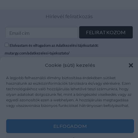
Hírlevél feliratkozás
Elolvastam és elfogadom az Adatkezelési tájékoztatót:
mutargy.com/adatkezelesi-tajekoztato/
Cookie (süti) kezelés
Rólunk
Áraink
Médiaajánlat
ÁSZF
A legjobb felhasználói élmény biztosítása érdekében sütiket
használunk az eszközinformációk tárolására és/vagy elérésére. Ezen
Karrier
Adatvédelem
technológiákhoz való hozzájárulás lehetővé teszi számunkra, hogy
Kapcsolat
Impresszum
olyan adatokat dolgozzunk fel, mint a böngészési viselkedés vagy az
egyedi azonosítók ezen a webhelyen. A hozzájárulás megtagadása
vagy visszavonása bizonyos funkciókat hátrányosan befolyásolhat.
Kövesse a műtárgy.com-ot
ELFOGADOM