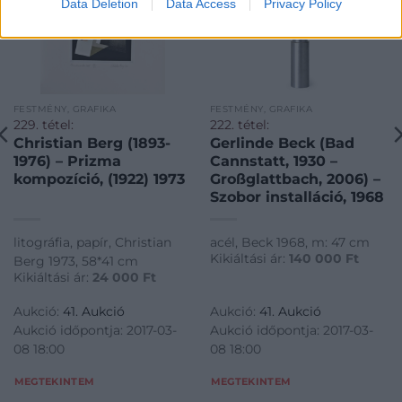
Data Deletion
Data Access
Privacy Policy
FESTMÉNY, GRAFIKA
FESTMÉNY, GRAFIKA
229. tétel:
222. tétel:
Christian Berg (1893-
Gerlinde Beck (Bad
1976) – Prizma
Cannstatt, 1930 –
kompozíció, (1922) 1973
Großglattbach, 2006) –
Szobor installáció, 1968
litográfia, papír, Christian
acél, Beck 1968, m: 47 cm
Kikiáltási ár:
140 000
Ft
Berg 1973, 58*41 cm
Kikiáltási ár:
24 000
Ft
Aukció:
41. Aukció
Aukció:
41. Aukció
Aukció időpontja: 2017-03-
Aukció időpontja: 2017-03-
08 18:00
08 18:00
MEGTEKINTEM
MEGTEKINTEM