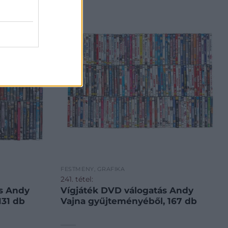
FESTMÉNY, GRAFIKA
241. tétel:
s Andy
Vígjáték DVD válogatás Andy
131 db
Vajna gyűjteményéből, 167 db