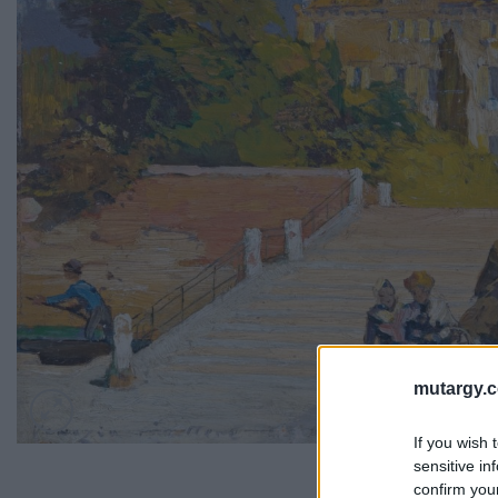
mutargy.
If you wish 
sensitive in
confirm you