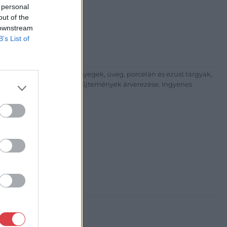
 personal
árta
ia és Aukciósház Kft.
out of the
 Balaton utca 8.
 downstream
B’s List of
475 6000 +361 4756005
p://www.nagyhazi.hu
űtárgyak, bútorok, szőnyegek, üveg, porcelán és ezüst tárgyak,
ionálása. Hagyatékok és gyűjtemények árverezése. Ingyenes
atos.