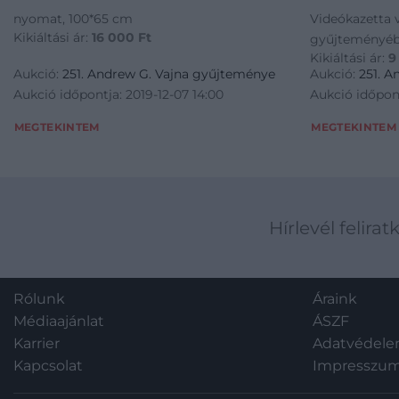
nyomat, 100*65 cm
Videókazetta 
Kikiáltási ár:
16 000
Ft
gyűjteményéb
Kikiáltási ár:
9
Aukció:
251. Andrew G. Vajna gyűjteménye
Aukció:
251. 
Aukció időpontja: 2019-12-07 14:00
Aukció időpont
MEGTEKINTEM
MEGTEKINTEM
Hírlevél felirat
Rólunk
Áraink
Médiaajánlat
ÁSZF
Karrier
Adatvédel
Kapcsolat
Impresszu