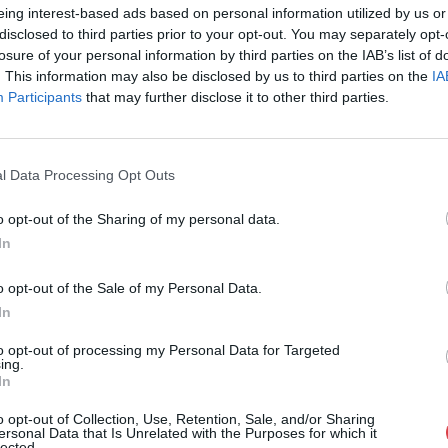
eing interest-based ads based on personal information utilized by us or
Cím: Müller M
Nagyházi Galér
disclosed to third parties prior to your opt-out. You may separately opt-
1055 Budapest,
losure of your personal information by third parties on the IAB’s list of
. This information may also be disclosed by us to third parties on the
IA
Telefon: +361 
Participants
that may further disclose it to other third parties.
Weboldal:
htt
Bemutatkozás: Magas színvonalú festmények és m
ékszerek, néprajzi tárgyak értékesítése és aukc
l Data Processing Opt Outs
értékbecslés. Árveréseinkre a tárgyfelvétel folyam
o opt-out of the Sharing of my personal data.
GALÉRIA TOVÁBBI MŰTÁRGYAI
In
o opt-out of the Sale of my Personal Data.
In
to opt-out of processing my Personal Data for Targeted
ing.
In
o opt-out of Collection, Use, Retention, Sale, and/or Sharing
ersonal Data that Is Unrelated with the Purposes for which it
lected.