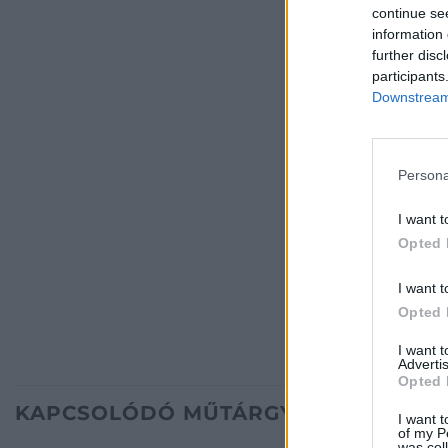
continue se
information 
further disc
participants
Downstream 
Persona
I want t
Opted 
I want t
Opted 
I want 
Advertis
Opted 
KAPCSOLÓDÓ MŰTÁRGYAK
I want t
of my P
was col