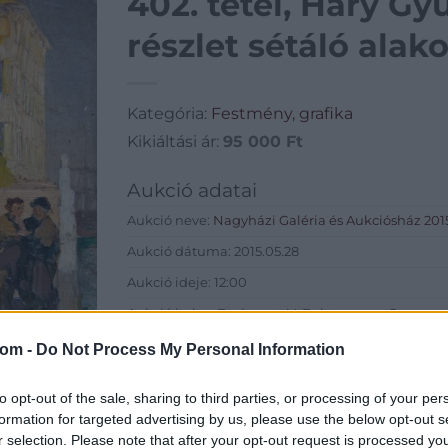
402. tétel, Háry Gy
részlet sétáló alak
Kategória:
Festmény, grafika
Kikiáltási ár:
95 000
Ft
Aukció adatai
Aukció neve:
Nagyházi Galéria és Aukciósház 2015
Aukció dátuma: 2015.05.28
Aukció ideje: 12:00
Aukció helye: Budapest, V. Balaton utca 8.
Tételszám: 402
com -
Do Not Process My Personal Information
Eladó adatai
to opt-out of the sale, sharing to third parties, or processing of your per
formation for targeted advertising by us, please use the below opt-out s
Eladó:
Nagyház
r selection. Please note that after your opt-out request is processed y