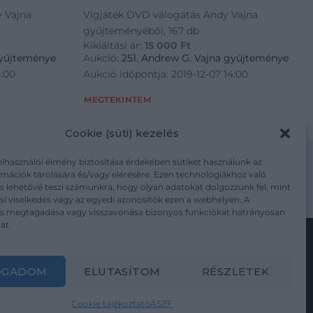
 Vajna
Vígjáték DVD válogatás Andy Vajna
gyűjteményéből, 167 db
Kikiáltási ár:
15 000
Ft
gyűjteménye
Aukció:
251. Andrew G. Vajna gyűjteménye
4:00
Aukció időpontja: 2019-12-07 14:00
MEGTEKINTEM
Cookie (süti) kezelés
elhasználói élmény biztosítása érdekében sütiket használunk az
mációk tárolására és/vagy elérésére. Ezen technológiákhoz való
s lehetővé teszi számunkra, hogy olyan adatokat dolgozzunk fel, mint
m/adatkezelesi-tajekoztato/
i viselkedés vagy az egyedi azonosítók ezen a webhelyen. A
ás megtagadása vagy visszavonása bizonyos funkciókat hátrányosan
at.
Kövesse a műtárgy.com-ot
OGADOM
ELUTASÍTOM
RÉSZLETEK
Cookie tájékoztató
ÁSZF