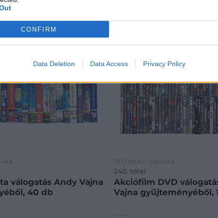
Out
CONFIRM
Data Deletion
Data Access
Privacy Policy
FIKA
FESTMÉNY, GRAFIKA
240. tétel:
ta válogatás Andy Vajna
Akciófilm DVD válogatá
éből, 40 db
Vajna gyűjteményéből, 