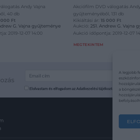
válogatás Andy Vajna
Akciófilm DVD válogatás Andy
ől, 40 db
gyűjteményéből, 131 db
 000
Ft
Kikiáltási ár:
15 000
Ft
Andrew G. Vajna gyűjteménye
Aukció:
251. Andrew G. Vajna 
ja: 2019-12-07 14:00
Aukció időpontja: 2019-12-07 1
MEGTEKINTEM
A legjobb f
eszközinfor
kozás
hozzájárulá
Elolvastam és elfogadom az Adatkezelési tájékoztatót: mutargy.co
a böngészés
hozzájárul
befolyásolh
em
ELF
m