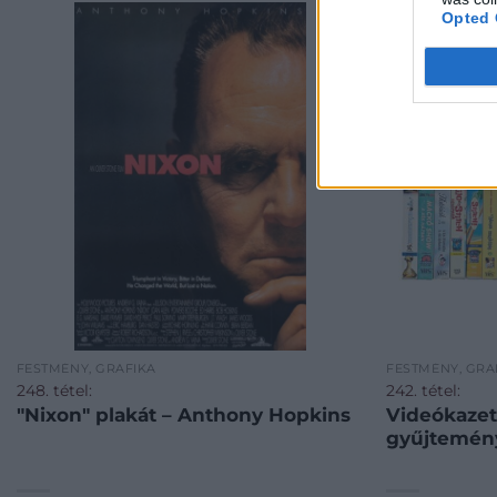
Opted 
FESTMÉNY, GRAFIKA
FESTMÉNY, GRA
248. tétel:
242. tétel:
"Nixon" plakát – Anthony Hopkins
Videókazet
gyűjtemény