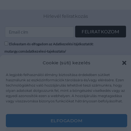
Hírlevél feliratkozás
Elolvastam és elfogadom az Adatkezelési tájékoztatót:
mutargy.com/adatkezelesi-tajekoztato/
Cookie (süti) kezelés
Rólunk
Áraink
Médiaajánlat
ÁSZF
A legjobb felhasználói élmény biztosítása érdekében sütiket
használunk az eszközinformációk tárolására és/vagy elérésére. Ezen
Karrier
Adatvédelem
technológiákhoz való hozzájárulás lehetővé teszi számunkra, hogy
Kapcsolat
Impresszum
olyan adatokat dolgozzunk fel, mint a böngészési viselkedés vagy az
egyedi azonosítók ezen a webhelyen. A hozzájárulás megtagadása
vagy visszavonása bizonyos funkciókat hátrányosan befolyásolhat.
Kövesse a műtárgy.com-ot
ELFOGADOM