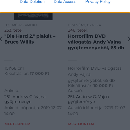
Data Deletion
Data Access
Privacy Policy
FESTMÉNY, GRAFIKA
FESTMÉNY, GRAFIKA
253. tétel:
246. tétel:
"Die Hard 2." plakát –
Horrorfilm DVD
Bruce Willis
válogatás Andy Vajna
gyűjteményéből, 65 db
101*68 cm
Horrorfilm DVD válogatás
Kikiáltási ár:
17 000
Ft
Andy Vajna
gyűjteményéből, 65 db
Kikiáltási ár:
10 000
Ft
Aukció:
Aukció:
251. Andrew G. Vajna
251. Andrew G. Vajna
gyűjteménye
gyűjteménye
Aukció időpontja: 2019-12-07
Aukció időpontja: 2019-12-07
14:00
14:00
MEGTEKINTEM
MEGTEKINTEM