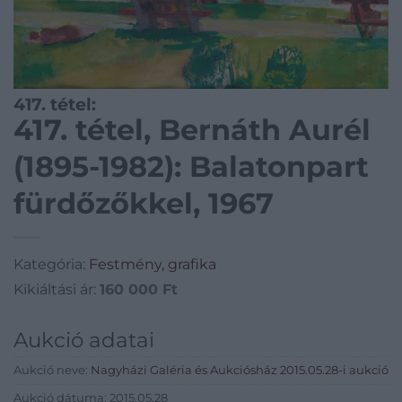
417. tétel:
417. tétel, Bernáth Aurél
(1895-1982): Balatonpart
fürdőzőkkel, 1967
Kategória:
Festmény, grafika
Kikiáltási ár:
160 000
Ft
Aukció adatai
Aukció neve:
Nagyházi Galéria és Aukciósház 2015.05.28-i aukció
Aukció dátuma: 2015.05.28