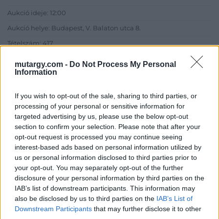
Aukció ideje: 12:00
Aukció helye: Budapest, V. Balaton utca 8.
Tételszám: 417
mutargy.com -
Do Not Process My Personal
Eladó adatai
Information
Eladó:
Nagyházi Galéria és
If you wish to opt-out of the sale, sharing to third parties, or
Aukciósház
processing of your personal or sensitive information for
Cím: Müller Márta
targeted advertising by us, please use the below opt-out
Nagyházi Galéria és Aukciósház
section to confirm your selection. Please note that after your
Kft.
opt-out request is processed you may continue seeing
1055 Budapest, Balaton utca 8.
interest-based ads based on personal information utilized by
us or personal information disclosed to third parties prior to
Telefon: +361 475 6000 +361
your opt-out. You may separately opt-out of the further
4756005
disclosure of your personal information by third parties on the
Weboldal:
IAB’s list of downstream participants. This information may
http://www.nagyhazi.hu
also be disclosed by us to third parties on the
IAB’s List of
Downstream Participants
that may further disclose it to other
Bemutatkozás: Magas színvonalú festmények és műtárgyak,