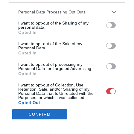
third parties.
bútorok, szőnyegek, üveg, porcelán és ezüst tárgyak, ékszerek,
néprajzi tárgyak értékesítése és aukcionálása. Hagyatékok és
Personal Data Processing Opt Outs
gyűjtemények árverezése. Ingyenes értékbecslés. Árveréseinkre
a tárgyfelvétel folyamatos.
I want to opt-out of the Sharing of my
personal data.
Opted In
GALÉRIA TOVÁBBI MŰTÁRGYAI
I want to opt-out of the Sale of my
Personal Data.
Opted In
I want to opt-out of processing my
Personal Data for Targeted Advertising.
Opted In
I want to opt-out of Collection, Use,
KAPCSOLÓDÓ MŰTÁRGYAK
Retention, Sale, and/or Sharing of my
Personal Data that Is Unrelated with the
Purposes for which it was collected.
Opted Out
CONFIRM