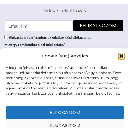
Hírlevél feliratkozás
Elolvastam és elfogadom az Adatkezelési tájékoztatót:
mutargy.com/adatkezelesi-tajekoztato/
Cookie (süti) kezelés
Rólunk
Áraink
Médiaajánlat
ÁSZF
A legjobb felhasználói élmény biztosítása érdekében sütiket
használunk az eszközinformációk tárolására és/vagy elérésére. Ezen
Karrier
Adatvédelem
technológiákhoz való hozzájárulás lehetővé teszi számunkra, hogy
Kapcsolat
Impresszum
olyan adatokat dolgozzunk fel, mint a böngészési viselkedés vagy az
egyedi azonosítók ezen a webhelyen. A hozzájárulás megtagadása
vagy visszavonása bizonyos funkciókat hátrányosan befolyásolhat.
Kövesse a műtárgy.com-ot
ELFOGADOM
ELUTASÍTOM