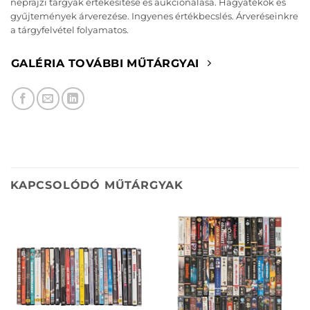
néprajzi tárgyak értékesítése és aukcionálása. Hagyatékok és
gyűjtemények árverezése. Ingyenes értékbecslés. Árveréseinkre
a tárgyfelvétel folyamatos.
GALÉRIA TOVÁBBI MŰTÁRGYAI
KAPCSOLÓDÓ MŰTÁRGYAK