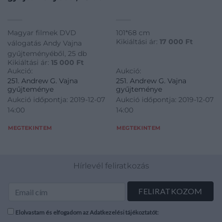
Magyar filmek DVD
101*68 cm
Kikiáltási ár:
17 000
Ft
válogatás Andy Vajna
gyűjteményéből, 25 db
Kikiáltási ár:
15 000
Ft
Aukció:
Aukció:
251. Andrew G. Vajna
251. Andrew G. Vajna
gyűjteménye
gyűjteménye
Aukció időpontja: 2019-12-07
Aukció időpontja: 2019-12-07
14:00
14:00
MEGTEKINTEM
MEGTEKINTEM
Hírlevél feliratkozás
Elolvastam és elfogadom az Adatkezelési tájékoztatót: