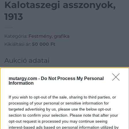
Kalotaszegi asszonyok,
1913
Kategória:
Festmény, grafika
Kikiáltási ár:
50 000
Ft
Aukció adatai
Aukció neve:
19. és 20. századi festmények
mutargy.com -
Do Not Process My Personal
Aukció dátuma: 2015.12.16
Information
Aukció ideje: 17:00
If you wish to opt-out of the sale, sharing to third parties, or
Aukció helye: Budapest, V. Balaton utca 8.
processing of your personal or sensitive information for
Tételszám: 572
targeted advertising by us, please use the below opt-out
section to confirm your selection. Please note that after your
opt-out request is processed you may continue seeing
Eladó adatai
interest-based ads based on personal information utilized by