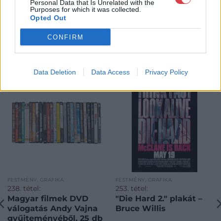
Personal Data that Is Unrelated with the
Purposes for which it was collected.
Opted Out
CONFIRM
KAPCSOLÓDÓ MŰTÁRGYAK
Data Deletion
Data Access
Privacy Policy
FESTMÉNY, GRAFIKA
FESTMÉNY, GRAFIKA
238. tétel:
253. tétel:
Magyar filmek DVD
"Die Hard 2." plakát –
válogatás Andy Vajna
Bruce Willis
gyűjteményéből, 25 db