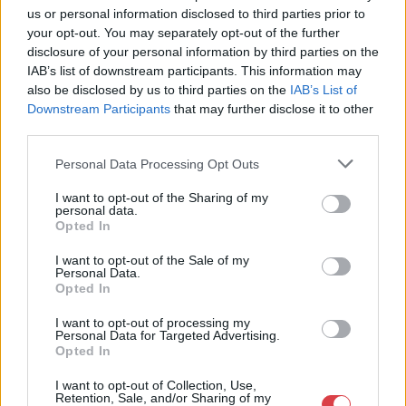
us or personal information disclosed to third parties prior to
Eladó:
Nagyházi Galéria és
your opt-out. You may separately opt-out of the further
Aukciósház
disclosure of your personal information by third parties on the
Cím: Müller Márta
IAB’s list of downstream participants. This information may
Nagyházi Galéria és Aukciósház
also be disclosed by us to third parties on the
IAB’s List of
Kft.
Downstream Participants
that may further disclose it to other
1055 Budapest, Balaton utca 8.
third parties.
Telefon: +361 475 6000 +361
4756005
Personal Data Processing Opt Outs
Weboldal:
I want to opt-out of the Sharing of my
http://www.nagyhazi.hu
personal data.
Opted In
Bemutatkozás: Magas színvonalú festmények és műtárgyak,
bútorok, szőnyegek, üveg, porcelán és ezüst tárgyak, ékszerek,
I want to opt-out of the Sale of my
néprajzi tárgyak értékesítése és aukcionálása. Hagyatékok és
Personal Data.
Opted In
gyűjtemények árverezése. Ingyenes értékbecslés. Árveréseinkre
a tárgyfelvétel folyamatos.
I want to opt-out of processing my
Personal Data for Targeted Advertising.
GALÉRIA TOVÁBBI MŰTÁRGYAI
Opted In
I want to opt-out of Collection, Use,
Retention, Sale, and/or Sharing of my