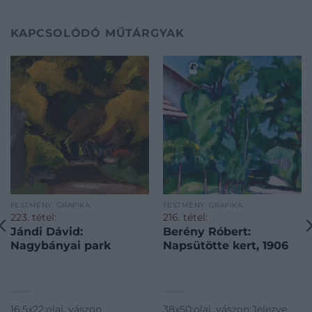
KAPCSOLÓDÓ MŰTÁRGYAK
FESTMÉNY, GRAFIKA
FESTMÉNY, GRAFIKA
223. tétel:
216. tétel:
Jándi Dávid:
Berény Róbert:
Nagybányai park
Napsütötte kert, 1906
16,5x22;olaj, vászon
38x50;olaj, vászon;Jelezve