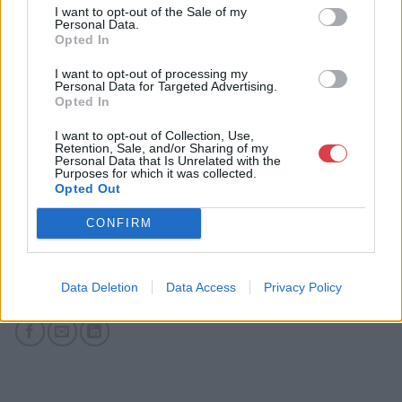
I want to opt-out of the Sale of my
Weboldal:
Personal Data.
http://www.kieselbach.hu
Opted In
Bemutatkozás: A Galéria profilja a 19. és 20. századi modern
I want to opt-out of processing my
magyar festészet és az ezt megelőző korok régi mesterei, de
Personal Data for Targeted Advertising.
foglalkozik nemzetközi művészettel, fotográfiával és kortárs
Opted In
képzőművészettel is. Eddigi negyven aukcióján tízezernél több
I want to opt-out of Collection, Use,
tételt árverezett el, és sok ezer kép szerepelt a Galéria
Retention, Sale, and/or Sharing of my
kiállításain. Kieselbach Tamás művészettörténész, a Galéria
Personal Data that Is Unrelated with the
tulajdonosa több mint 30 éves szakmai tapasztalattal
Purposes for which it was collected.
Opted Out
rendelkezik. Elkötelezetten dolgozik a magyar festészet hazai
és nemzetközi elismertetésén. Monumentális, a hazai festészet
CONFIRM
történetét újraíró albumaival alapvetően változtatta meg a
magyar vizuális művészetről addig kialakult képet.
GALÉRIA TOVÁBBI MŰTÁRGYAI
Data Deletion
Data Access
Privacy Policy