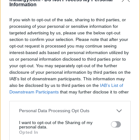
Information
Aukció adatai
If you wish to opt-out of the sale, sharing to third parties, or
Aukció neve:
64. Őszi képaukció
processing of your personal or sensitive information for
targeted advertising by us, please use the below opt-out
Aukció dátuma: 2020.09.18
section to confirm your selection. Please note that after your
Aukció ideje: 18:00
opt-out request is processed you may continue seeing
Aukció helye: Hotel Marriott
interest-based ads based on personal information utilized by
us or personal information disclosed to third parties prior to
Tételszám: 111
your opt-out. You may separately opt-out of the further
disclosure of your personal information by third parties on the
IAB’s list of downstream participants. This information may
Eladó adatai
also be disclosed by us to third parties on the
IAB’s List of
Downstream Participants
that may further disclose it to other
Eladó:
Kieselbach Galéria
third parties.
Cím: Kolozsváry Gyöngyvér
Kieselbach Galéria Ker. Kft
Personal Data Processing Opt Outs
1055 Budapest, Szent István krt.
5.
I want to opt-out of the Sharing of my
personal data.
Telefon: +36 1 269 3148 +36 1 269
Opted In
2219