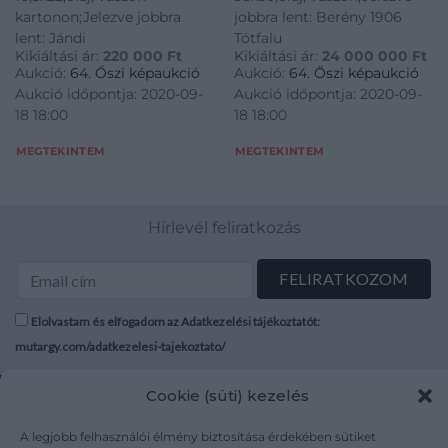
kartonon;Jelezve jobbra
jobbra lent: Berény 1906
lent: Jándi
Tótfalu
Kikiáltási ár:
220 000
Ft
Kikiáltási ár:
24 000 000
Ft
Aukció:
64. Őszi képaukció
Aukció:
64. Őszi képaukció
Aukció időpontja: 2020-09-
Aukció időpontja: 2020-09-
18 18:00
18 18:00
MEGTEKINTEM
MEGTEKINTEM
Hírlevél feliratkozás
Elolvastam és elfogadom az Adatkezelési tájékoztatót:
mutargy.com/adatkezelesi-tajekoztato/
Cookie (süti) kezelés
Rólunk
Áraink
Médiaajánlat
ÁSZF
A legjobb felhasználói élmény biztosítása érdekében sütiket
Karrier
Adatvédelem