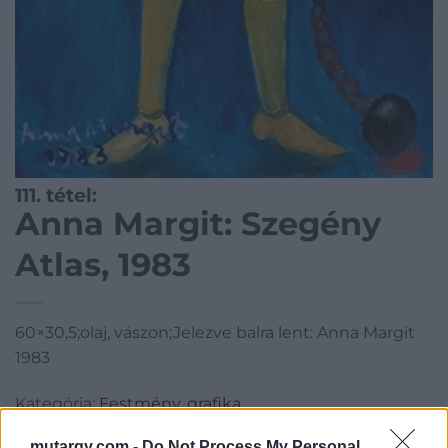
111. tétel:
Anna Margit: Szegény
Atlas, 1983
60×30,5;olaj, vászon;Jelezve balra lent: Anna Margit
1983
Kategória:
Festmény, grafika
Kikiáltási ár:
1 400 000
Ft
mutargy.com -
Do Not Process My Personal