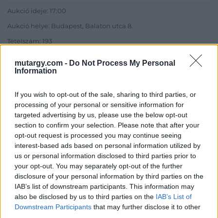
Aukció ideje: 17:00
Aukció helye: Budapest, Balaton utca 8.
Tételszám: 193
mutargy.com -
Do Not Process My Personal
Eladó adatai
Information
Eladó:
Nagyházi Galéria és
If you wish to opt-out of the sale, sharing to third parties, or
Aukciósház
processing of your personal or sensitive information for
Cím: Müller Márta
targeted advertising by us, please use the below opt-out
Nagyházi Galéria és Aukciósház
section to confirm your selection. Please note that after your
Kft.
opt-out request is processed you may continue seeing
1055 Budapest, Balaton utca 8.
interest-based ads based on personal information utilized by
us or personal information disclosed to third parties prior to
Telefon: +361 475 6000 +361
your opt-out. You may separately opt-out of the further
4756005
disclosure of your personal information by third parties on the
Weboldal:
IAB’s list of downstream participants. This information may
http://www.nagyhazi.hu
also be disclosed by us to third parties on the
IAB’s List of
Downstream Participants
that may further disclose it to other
Bemutatkozás: Magas színvonalú festmények és műtárgyak,
third parties.
bútorok, szőnyegek, üveg, porcelán és ezüst tárgyak, ékszerek,