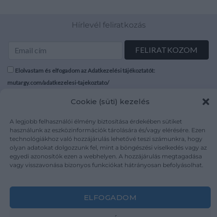
Hírlevél feliratkozás
Elolvastam és elfogadom az Adatkezelési tájékoztatót:
mutargy.com/adatkezelesi-tajekoztato/
Cookie (süti) kezelés
Rólunk
Áraink
Médiaajánlat
ÁSZF
A legjobb felhasználói élmény biztosítása érdekében sütiket
használunk az eszközinformációk tárolására és/vagy elérésére. Ezen
Karrier
Adatvédelem
technológiákhoz való hozzájárulás lehetővé teszi számunkra, hogy
Kapcsolat
Impresszum
olyan adatokat dolgozzunk fel, mint a böngészési viselkedés vagy az
egyedi azonosítók ezen a webhelyen. A hozzájárulás megtagadása
vagy visszavonása bizonyos funkciókat hátrányosan befolyásolhat.
Kövesse a műtárgy.com-ot
ELFOGADOM