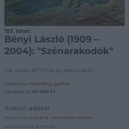
193. tétel:
Bényi László (1909 –
2004): "Szénarakodók"
olaj, vászon, 50*70 cm, j.j.l.: Bényi László
Kategória:
Festmény, grafika
Kikiáltási ár:
50 000
Ft
Aukció adatai
Aukció neve:
19. és 20 sz.-i festmények, bútorok
Aukció dátuma: 2018.03.06