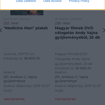
Data Deletion
Data Access
Privacy Policy
FESTMÉNY, GRAFIKA
FESTMÉNY, GRAFIKA
252. tétel:
238. tétel:
"Medicine Man" plakát
Magyar filmek DVD
válogatás Andy Vajna
gyűjteményéből, 25 db
nyomat, 103*73 cm
Magyar filmek DVD
Kikiáltási ár:
18 000
Ft
válogatás Andy Vajna
gyűjteményéből, 25 db
Kikiáltási ár:
15 000
Ft
Aukció:
Aukció:
251. Andrew G. Vajna
251. Andrew G. Vajna
gyűjteménye
gyűjteménye
Aukció időpontja: 2019-12-07
Aukció időpontja: 2019-12-07
14:00
14:00
MEGTEKINTEM
MEGTEKINTEM