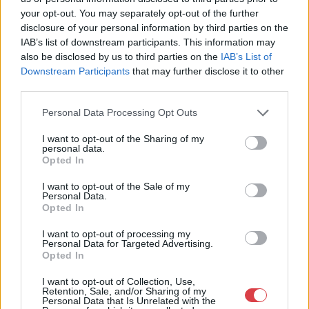
1055 Budapest, Szent István krt.
your opt-out. You may separately opt-out of the further
5.
disclosure of your personal information by third parties on the
IAB’s list of downstream participants. This information may
Telefon: +36 1 269 3148 +36 1 269
2219
also be disclosed by us to third parties on the
IAB’s List of
Downstream Participants
that may further disclose it to other
Weboldal:
third parties.
http://www.kieselbach.hu
Personal Data Processing Opt Outs
Bemutatkozás: A Galéria profilja a 19. és 20. századi modern
magyar festészet és az ezt megelőző korok régi mesterei, de
I want to opt-out of the Sharing of my
foglalkozik nemzetközi művészettel, fotográfiával és kortárs
personal data.
képzőművészettel is. Eddigi negyven aukcióján tízezernél több
Opted In
tételt árverezett el, és sok ezer kép szerepelt a Galéria
kiállításain. Kieselbach Tamás művészettörténész, a Galéria
I want to opt-out of the Sale of my
tulajdonosa több mint 30 éves szakmai tapasztalattal
Personal Data.
Opted In
rendelkezik. Elkötelezetten dolgozik a magyar festészet hazai
és nemzetközi elismertetésén. Monumentális, a hazai festészet
I want to opt-out of processing my
történetét újraíró albumaival alapvetően változtatta meg a
Personal Data for Targeted Advertising.
magyar vizuális művészetről addig kialakult képet.
Opted In
I want to opt-out of Collection, Use,
GALÉRIA TOVÁBBI MŰTÁRGYAI
Retention, Sale, and/or Sharing of my
Personal Data that Is Unrelated with the