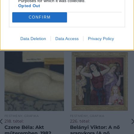
Purposes for which it was collected.
Opted Out
CONFIRM
Data Deletion
Data Access
Privacy Policy
KAPCSOLÓDÓ MŰTÁRGYAK
FESTMÉNY, GRAFIKA
FESTMÉNY, GRAFIKA
218. tétel:
226. tétel:
Czene Béla: Akt
Belányi Viktor: A nő
műteremben, 1982
aranykora (A nő