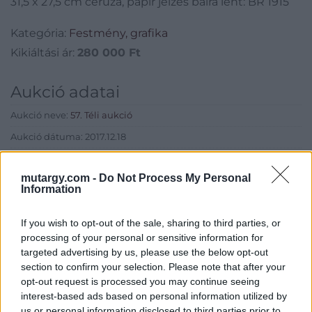
31,5 x 27,5 cm ceruza, papír jelzés balra lent: BR 1915
Kategória:
Festmény, grafika
Kikiáltási ár:
280 000
Ft
Aukció adatai
Aukció neve:
57. Téli aukció
Aukció dátuma: 2017.12.18
Aukció ideje: 18:00
mutargy.com -
Do Not Process My Personal
Aukció helye: Hotel Marriott Budapest
Information
Tételszám: 57
If you wish to opt-out of the sale, sharing to third parties, or
processing of your personal or sensitive information for
Eladó adatai
targeted advertising by us, please use the below opt-out
section to confirm your selection. Please note that after your
Eladó:
Kieselbach Galéria
opt-out request is processed you may continue seeing
Cím: Kolozsváry Gyöngyvér
interest-based ads based on personal information utilized by
Kieselbach Galéria Ker. Kft
us or personal information disclosed to third parties prior to