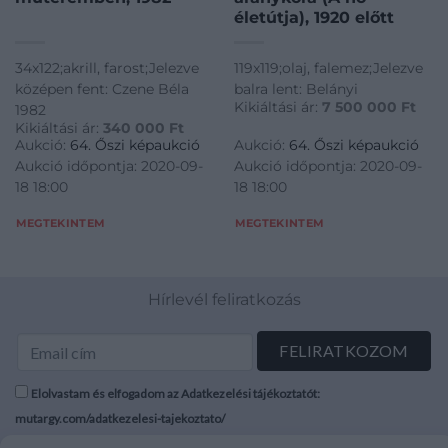
életútja), 1920 előtt
34x122;akrill, farost;Jelezve
119x119;olaj, falemez;Jelezve
középen fent: Czene Béla
balra lent: Belányi
Kikiáltási ár:
7 500 000
Ft
1982
Kikiáltási ár:
340 000
Ft
Aukció:
64. Őszi képaukció
Aukció:
64. Őszi képaukció
Aukció időpontja: 2020-09-
Aukció időpontja: 2020-09-
18 18:00
18 18:00
MEGTEKINTEM
MEGTEKINTEM
Hírlevél feliratkozás
Elolvastam és elfogadom az Adatkezelési tájékoztatót:
mutargy.com/adatkezelesi-tajekoztato/