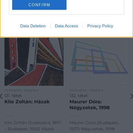
CONFIRM
KAPCSOLÓDÓ MŰTÁRGYAK
Data Deletion
Data Access
Privacy Policy
FESTMÉNY, GRAFIKA
FESTMÉNY, GRAFIKA
131. tétel:
132. tétel:
Klie Zoltán: Házak
Maurer Dóra:
Négyzetek, 1998
Klie Zoltán (Szekszárd, 1897
Maurer Dóra (Budapest,
– Budapest, 1992) Házak
1937) Négyzetek, 1998