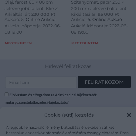
Olaj, farost 60 × 80 cm
Szitanyomat, papír 200 ×
Jelezve jobbra lent: Klie Z.
200 mm Jelezve balra lent:
Kikiáltási ár:
220 000
Ft
Kikiáltási ár:
95 000
Ft
66/100 Jelezve jobbra lent:
Aukció:
5. Online Aukció
Aukció:
5. Online Aukció
Maurer 98
Aukció időpontja: 2022-06-
Aukció időpontja: 2022-06-
08 19:00
08 19:00
MEGTEKINTEM
MEGTEKINTEM
Hírlevél feliratkozás
Elolvastam és elfogadom az Adatkezelési tájékoztatót:
mutargy.com/adatkezelesi-tajekoztato/
Cookie (süti) kezelés
Rólunk
Áraink
Médiaajánlat
ÁSZF
A legjobb felhasználói élmény biztosítása érdekében sütiket
Karrier
Adatvédelem
használunk az eszközinformációk tárolására és/vagy elérésére. Ezen