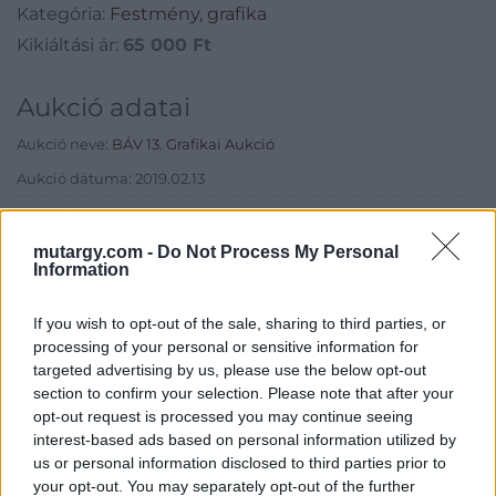
Kategória:
Festmény, grafika
Kikiáltási ár:
65 000
Ft
Aukció adatai
Aukció neve:
BÁV 13. Grafikai Aukció
Aukció dátuma: 2019.02.13
Aukció ideje: 18:00
Aukció helye: BÁV Aukciósház Apszisterem (1052 Budapest,
mutargy.com -
Do Not Process My Personal
Information
Bécsi utca 3.)
Tételszám: 77
If you wish to opt-out of the sale, sharing to third parties, or
processing of your personal or sensitive information for
Eladó adatai
targeted advertising by us, please use the below opt-out
section to confirm your selection. Please note that after your
Eladó:
BÁV ART Aukciósház és
opt-out request is processed you may continue seeing
Galéria
interest-based ads based on personal information utilized by
us or personal information disclosed to third parties prior to
Cím: BÁV ZRt.
your opt-out. You may separately opt-out of the further
1027 Budapest, Csalogány u.