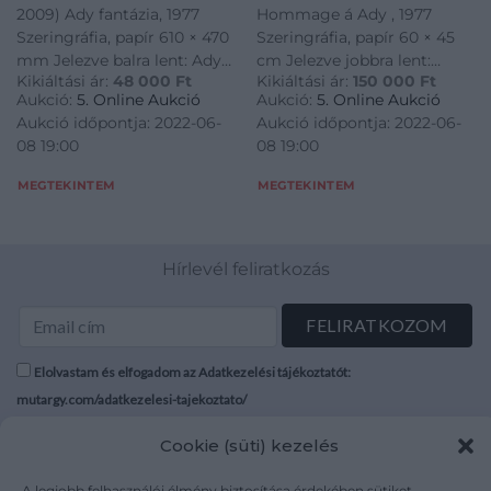
2009) Ady fantázia, 1977
Hommage á Ady , 1977
Szeringráfia, papír 610 × 470
Szeringráfia, papír 60 × 45
mm Jelezve balra lent: Ady
cm Jelezve jobbra lent:
Kikiáltási ár:
48 000
Ft
Kikiáltási ár:
150 000
Ft
fantázia CV/43 Jelezve
Bak/77
Aukció:
5. Online Aukció
Aukció:
5. Online Aukció
jobbra lent: Kokas Ignác
Aukció időpontja: 2022-06-
Aukció időpontja: 2022-06-
1977
08 19:00
08 19:00
MEGTEKINTEM
MEGTEKINTEM
Hírlevél feliratkozás
Elolvastam és elfogadom az Adatkezelési tájékoztatót:
mutargy.com/adatkezelesi-tajekoztato/
Cookie (süti) kezelés
Rólunk
Áraink
Médiaajánlat
ÁSZF
A legjobb felhasználói élmény biztosítása érdekében sütiket