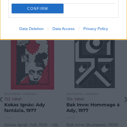
CONFIRM
KAPCSOLÓDÓ MŰTÁRGYAK
Data Deletion
Data Access
Privacy Policy
FESTMÉNY, GRAFIKA
FESTMÉNY, GRAFIKA
133. tétel:
134. tétel:
Kokas Ignác: Ady
Bak Imre: Hommage á
fantázia, 1977
Ady, 1977
Kokas Ignác (Vál, 1926 – Vál,
Bak Imre (Budapest, 1939)