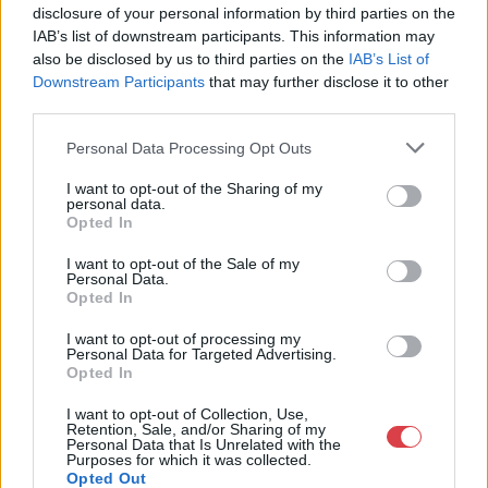
disclosure of your personal information by third parties on the
23-33.
IAB’s list of downstream participants. This information may
Telefon: (06 1) 331 0513
also be disclosed by us to third parties on the
IAB’s List of
Downstream Participants
that may further disclose it to other
Weboldal:
http://bav-art.hu
third parties.
Bemutatkozás: Az ország legnagyobb múltú, 240 esztendeje
jogfolytonosan működő magyar vállalkozásaként a BÁV ZRt.
Personal Data Processing Opt Outs
óriási tapasztalatával, szakmai tekintélyével és
megbízhatóságával hagyományosan a magyar
I want to opt-out of the Sharing of my
personal data.
műkereskedelem meghatározó szereplője. A 2007-ben
Opted In
megújult BÁV Aukciósház mára a magyarországi
műkereskedelem egyik legfontosabb színterévé, kereskedelmi
I want to opt-out of the Sale of my
és árverési központtá vált. . Hazánk legnagyobb
Personal Data.
műkereskedelmi üzlethálózatával rendelkező BÁV ZRt.
Opted In
felkészült munkatársai a hét hat napján állnak a műtárgyat
eladni, vagy venni kívánók rendelkezésére.
I want to opt-out of processing my
Personal Data for Targeted Advertising.
Opted In
GALÉRIA TOVÁBBI MŰTÁRGYAI
I want to opt-out of Collection, Use,
Retention, Sale, and/or Sharing of my
Personal Data that Is Unrelated with the
Purposes for which it was collected.
Opted Out