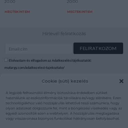
20:00
20:00
MEGTEKINTEM
MEGTEKINTEM
Hírlevél feliratkozás
Elolvastam és elfogadom az Adatkezelési tájékoztatót:
mutargy.com/adatkezelesi-tajekoztato/
Cookie (süti) kezelés
Rólunk
Áraink
Médiaajánlat
ÁSZF
A legjobb felhasználói élmény biztosítása érdekében sütiket
Karrier
Adatvédelem
használunk az eszközinformációk tárolására és/vagy elérésére. Ezen
technológiákhoz való hozzájárulás lehetővé teszi számunkra, hogy
Kapcsolat
Impresszum
olyan adatokat dolgozzunk fel, mint a böngészési viselkedés vagy az
egyedi azonosítók ezen a webhelyen. A hozzájárulás megtagadása
vagy visszavonása bizonyos funkciókat hátrányosan befolyásolhat.
Kövesse a műtárgy.com-ot