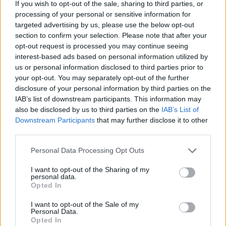
If you wish to opt-out of the sale, sharing to third parties, or
processing of your personal or sensitive information for
Aukció ideje: 20:00
targeted advertising by us, please use the below opt-out
Aukció helye:
https://www.amordelarte.hu/aukciok/
section to confirm your selection. Please note that after your
Tételszám: 14
opt-out request is processed you may continue seeing
interest-based ads based on personal information utilized by
us or personal information disclosed to third parties prior to
Eladó adatai
your opt-out. You may separately opt-out of the further
disclosure of your personal information by third parties on the
Eladó:
Amor Del Arte Galéria-
IAB’s list of downstream participants. This information may
Aukciósház
also be disclosed by us to third parties on the
IAB’s List of
Downstream Participants
that may further disclose it to other
Cím: Ráduly Zoltán
Amor Del Arte Kft.
third parties.
Sopron
Personal Data Processing Opt Outs
06202391066
9400
I want to opt-out of the Sharing of my
Telefon: 06202391066
personal data.
Opted In
Weboldal:
http://www.amordelarte.hu
I want to opt-out of the Sale of my
Personal Data.
Bemutatkozás: A cég főtevékenysége minden olyan
Opted In