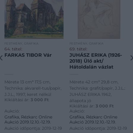
FESTMÉNY, GRAFIKA
FESTMÉNY, GRAFIKA
64. tétel:
69. tétel:
FARKAS TIBOR Vár
JUHÁSZ ERIKA (1926-
2018) Ülő akt/
Hátoldalán vázlat
Mérete 13 cm* 17,5 cm,
Mérete 42 cm* 29,8 cm,
Technika: akvarell-tus/papír,
Technika: grafit/papír, J.J.L.:
J.J.L., 1997, keret nélkül
JUHÁSZ ERIKA 1962,
Kikiáltási ár:
3 000
Ft
állapota jó
Kikiáltási ár:
3 000
Ft
Aukció:
Aukció:
Grafika, Rézkarc Online
Grafika, Rézkarc Online
Aukció 2019.12.10.-12.19.
Aukció 2019.12.10.-12.19.
Aukció időpontja: 2019-12-19
Aukció időpontja: 2019-12-19