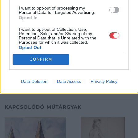
tevékenység, mely kapcsolatban áll a festmények és műtárgyak
adás-vételével, bizományosi értékesítésével, festmények
I want to opt-out of processing my
Personal Data for Targeted Advertising.
értékbecslésével és online aukciók szervezésével és
Opted In
lebonyolításával. A weboldalon elérhetőek a cég által kínált
festmények, és egy online aukciós felület is, mely által bárki
I want to opt-out of Collection, Use,
számára lehetőség nyílik egy regisztráció után, hogy részt
Retention, Sale, and/or Sharing of my
Personal Data that Is Unrelated with the
vegyen a cég online aukcióin.
Purposes for which it was collected.
Opted Out
GALÉRIA TOVÁBBI MŰTÁRGYAI
CONFIRM
Data Deletion
Data Access
Privacy Policy
KAPCSOLÓDÓ MŰTÁRGYAK