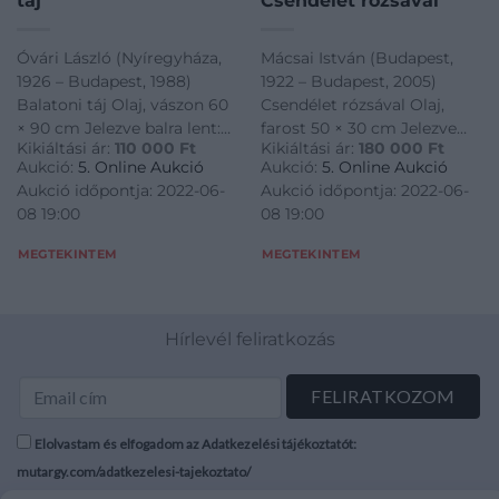
táj
Csendélet rózsával
Óvári László (Nyíregyháza,
Mácsai István (Budapest,
1926 – Budapest, 1988)
1922 – Budapest, 2005)
Balatoni táj Olaj, vászon 60
Csendélet rózsával Olaj,
× 90 cm Jelezve balra lent:
farost 50 × 30 cm Jelezve
Kikiáltási ár:
110 000
Ft
Kikiáltási ár:
180 000
Ft
Óvári Hátoldalán
balra lent: Mácsai
Aukció:
5. Online Aukció
Aukció:
5. Online Aukció
Képcsarnoki etikett
Aukció időpontja: 2022-06-
Aukció időpontja: 2022-06-
08 19:00
08 19:00
MEGTEKINTEM
MEGTEKINTEM
Hírlevél feliratkozás
Elolvastam és elfogadom az Adatkezelési tájékoztatót:
mutargy.com/adatkezelesi-tajekoztato/