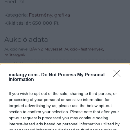
Fried Pál
Kategória:
Festmény, grafika
Kikiáltási ár:
650 000
Ft
Aukció adatai
Aukció neve:
BÁV 72. Művészeti Aukció - festmények,
műtárgyak
Aukció dátuma: 2018.05.16
Aukció ideje: 18:00
mutargy.com -
Do Not Process My Personal
Information
Aukció helye: MOM Kulturális Központ (1124 Budapest, Csörsz
utca 18.)
If you wish to opt-out of the sale, sharing to third parties, or
Tételszám: 286
processing of your personal or sensitive information for
targeted advertising by us, please use the below opt-out
section to confirm your selection. Please note that after your
Eladó adatai
opt-out request is processed you may continue seeing
interest-based ads based on personal information utilized by
Eladó:
BÁV ART Aukciósház és