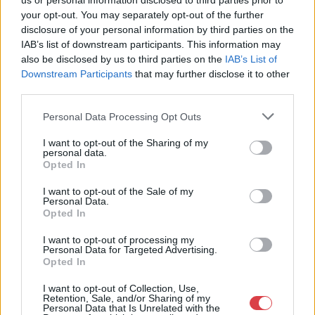
us or personal information disclosed to third parties prior to
Galéria
your opt-out. You may separately opt-out of the further
Cím: BÁV ZRt.
disclosure of your personal information by third parties on the
1027 Budapest, Csalogány u.
IAB’s list of downstream participants. This information may
23-33.
also be disclosed by us to third parties on the
IAB’s List of
Telefon: (06 1) 331 0513
Downstream Participants
that may further disclose it to other
third parties.
Weboldal:
http://bav-art.hu
Personal Data Processing Opt Outs
Bemutatkozás: Az ország legnagyobb múltú, 240 esztendeje
jogfolytonosan működő magyar vállalkozásaként a BÁV ZRt.
I want to opt-out of the Sharing of my
óriási tapasztalatával, szakmai tekintélyével és
personal data.
megbízhatóságával hagyományosan a magyar
Opted In
műkereskedelem meghatározó szereplője. A 2007-ben
megújult BÁV Aukciósház mára a magyarországi
I want to opt-out of the Sale of my
Personal Data.
műkereskedelem egyik legfontosabb színterévé, kereskedelmi
Opted In
és árverési központtá vált. . Hazánk legnagyobb
műkereskedelmi üzlethálózatával rendelkező BÁV ZRt.
I want to opt-out of processing my
felkészült munkatársai a hét hat napján állnak a műtárgyat
Personal Data for Targeted Advertising.
eladni, vagy venni kívánók rendelkezésére.
Opted In
I want to opt-out of Collection, Use,
GALÉRIA TOVÁBBI MŰTÁRGYAI
Retention, Sale, and/or Sharing of my
Personal Data that Is Unrelated with the