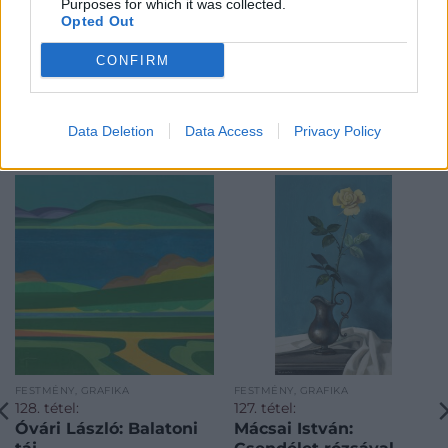
Purposes for which it was collected.
Opted Out
CONFIRM
Data Deletion
Data Access
Privacy Policy
KAPCSOLÓDÓ MŰTÁRGYAK
FESTMÉNY, GRAFIKA
FESTMÉNY, GRAFIKA
128. tétel:
127. tétel:
Óvári László: Balatoni
Mácsai István: