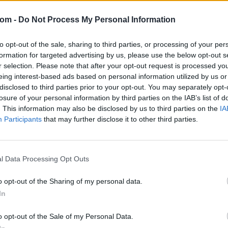
Tételszám: 10596
com -
Do Not Process My Personal Information
Eladó adatai
to opt-out of the sale, sharing to third parties, or processing of your per
Eladó:
Dar
formation for targeted advertising by us, please use the below opt-out s
r selection. Please note that after your opt-out request is processed y
Cím: Csonk
eing interest-based ads based on personal information utilized by us or
Darabanth 
disclosed to third parties prior to your opt-out. You may separately opt-
Budapest
losure of your personal information by third parties on the IAB’s list of
Andrássy út
. This information may also be disclosed by us to third parties on the
IA
1061
Participants
that may further disclose it to other third parties.
Telefon: 31
Weboldal:
l Data Processing Opt Outs
Bemutatkozás: A tételek a leütési ár + 25% jutal
o opt-out of the Sharing of my personal data.
személyesen veszik át, a vevő a postaköltség, bizto
In
GALÉRIA TOVÁBBI MŰTÁRGYAI
o opt-out of the Sale of my Personal Data.