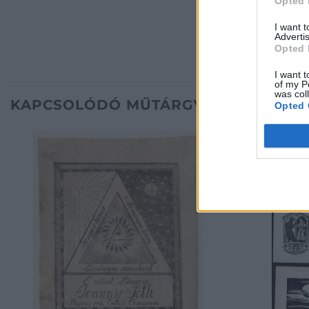
Opted 
I want 
Advertis
Opted 
I want t
of my P
was col
KAPCSOLÓDÓ MŰTÁRGYAK
Opted 