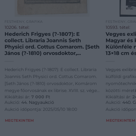
FESTMÉNY, GRAFIKA
FESTMÉNY, GRA
10206. tétel:
10593. tétel:
Hederich Frigyes (?-1807): E
Vegyes exli
collect. Libraria Joannis Seth
Magyar és k
Physici ord. Cottus Comarom. [Seth
Különféle 
János (?-1810) orvosdoktor,
13×18 cm é
Komárom megye főorvosának ex
méretben. /
librise. XVIII. sz. vége körül.]
libris boo
Hederich Frigyes (?-1807): E collect. Libraria
Vegyes exlibri
Rézmetszet, papír, jelzett a
internation
Joannis Seth Physici ord. Cottus Comarom.
külföldi grafi
metszeten, kissé foltos, 7,5×6 cm
[Seth János (?-1810) orvosdoktor, Komárom
nyomótechniká
megye főorvosának ex librise. XVIII. sz. vége
közötti méretb
Kikiáltási ár:
7 000
Ft
Kikiáltási ár:
2
körül.] Rézmetszet, papír, jelzett a
bookplates Hu
Aukció:
44. Nagyaukció
Aukció:
440. G
metszeten, kissé foltos, 7,5x6 cm
Different tec
Aukció időpontja: 2025/05/10 18:00
Aukció időpont
href="https:/
MEGTEKINTEM
MEGTEKINTEM