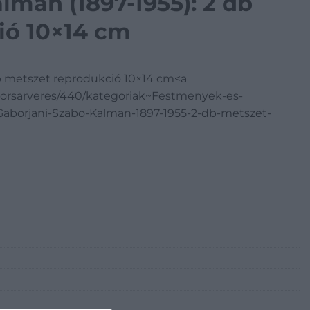
lmán (1897-1955): 2 db
ió 10×14 cm
db metszet reprodukció 10×14 cm<a
yorsarveres/440/kategoriak~Festmenyek-es-
3/Gaborjani-Szabo-Kalman-1897-1955-2-db-metszet-