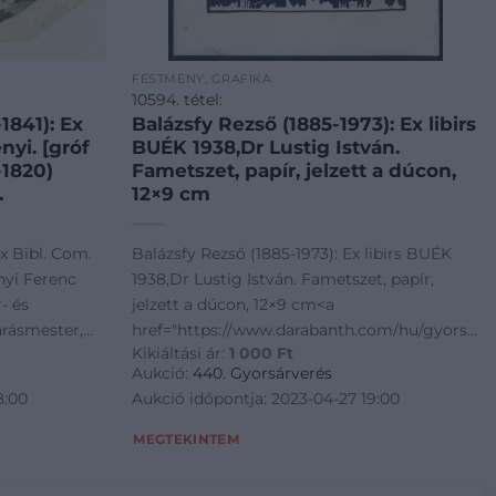
FESTMÉNY, GRAFIKA
10594. tétel:
1841): Ex
Balázsfy Rezső (1885-1973): Ex libirs
nyi. [gróf
BUÉK 1938,Dr Lustig István.
-1820)
Fametszet, papír, jelzett a dúcon,
12×9 cm
ogy
Ex Bibl. Com.
Balázsfy Rezső (1885-1973): Ex libirs BUÉK
échenyi
nyi Ferenc
1938,Dr Lustig István. Fametszet, papír,
nki
- és
jelzett a dúcon, 12×9 cm<a
e. XVIII.
arásmester,
href="https://www.darabanth.com/hu/gyorsarv
zet, papír,
Kikiáltási ár:
1 000
Ft
Széchenyi
es-grafikak/Ex-libris-es-
Aukció:
440. Gyorsárverés
űjteményének
kisgrafika~500003/Balazsfy-Rezso-1885-1
8:00
Aukció időpontja: 2023-04-27 19:00
.] Rézmetszet,
 cm
MEGTEKINTEM