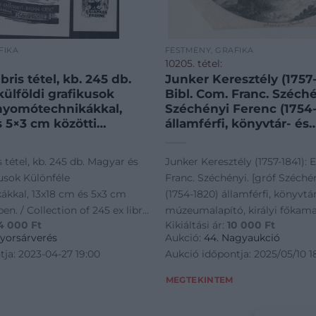
FIKA
FESTMÉNY, GRAFIKA
10205. tétel:
bris tétel, kb. 245 db.
Junker Keresztély (1757-
ülföldi grafikusok
Bibl. Com. Franc. Széché
nyomótechnikákkal,
Széchényi Ferenc (1754
s 5×3 cm közötti
államférfi, könyvtár- és
 Collection of 245 ex
múzeumalapító, királyi
kplates Hungarian and
főkamarásmester, Som
s tétel, kb. 245 db. Magyar és
Junker Keresztély (1757-1841): 
al. Different techniques
vármegye főispánja, Sz
kusok Különféle
Franc. Széchényi. [gróf Széché
István édesapja nagyce
kkal, 13x18 cm és 5x3 cm
(1754-1820) államférfi, könyvtár
gyűjteményének ex libris
en. / Collection of 245 ex libris
múzeumalapító, királyi főkam
sz. vége körül.] Rézmets
4 000
Ft
Kikiáltási ár:
10 000
Ft
ngarian and international.
Somogy vármegye főispánja, 
jelzett a metszeten, 7×7
yorsárverés
Aukció:
44. Nagyaukció
hniques<a
István édesapja nagycenki gy
ja: 2023-04-27 19:00
Aukció időpontja: 2025/05/10 1
/www.daraban
ex librise. XVIII. sz. vége körül
papír, jelzett a metszeten, 7x7
MEGTEKINTEM