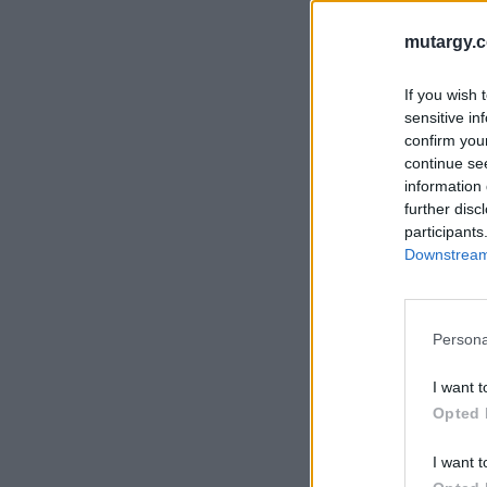
mutargy.
If you wish 
sensitive in
confirm you
continue se
information 
further disc
participants
Downstream 
Persona
I want t
Opted 
I want t