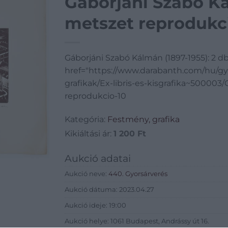
Gáborjáni Szabó Ká
metszet reprodukc
Gáborjáni Szabó Kálmán (1897-1955): 2 
href="https://www.darabanth.com/hu/g
grafikak/Ex-libris-es-kisgrafika~50000
reprodukcio-10
Kategória:
Festmény, grafika
Kikiáltási ár:
1 200
Ft
Aukció adatai
Aukció neve:
440. Gyorsárverés
Aukció dátuma: 2023.04.27
Aukció ideje: 19:00
Aukció helye: 1061 Budapest, Andrássy út 16.