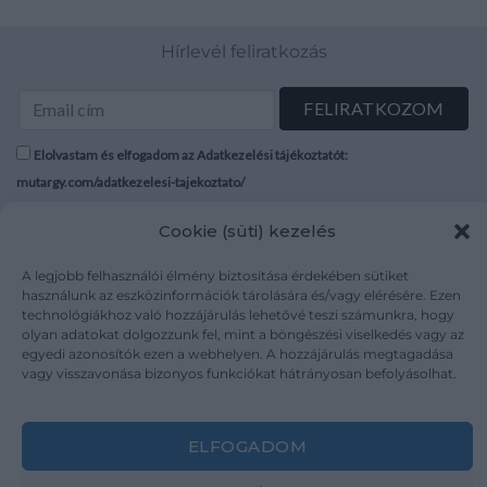
Hírlevél feliratkozás
Elolvastam és elfogadom az Adatkezelési tájékoztatót:
mutargy.com/adatkezelesi-tajekoztato/
Cookie (süti) kezelés
Rólunk
Áraink
Médiaajánlat
ÁSZF
A legjobb felhasználói élmény biztosítása érdekében sütiket
Karrier
Adatvédelem
használunk az eszközinformációk tárolására és/vagy elérésére. Ezen
technológiákhoz való hozzájárulás lehetővé teszi számunkra, hogy
Kapcsolat
Impresszum
olyan adatokat dolgozzunk fel, mint a böngészési viselkedés vagy az
egyedi azonosítók ezen a webhelyen. A hozzájárulás megtagadása
vagy visszavonása bizonyos funkciókat hátrányosan befolyásolhat.
Kövesse a műtárgy.com-ot
ELFOGADOM