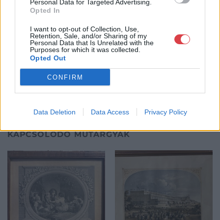
Personal Data for Targeted Advertising.
a Portobello aukciósház kiegészítette az addigi tevékenységét
Opted In
és megszületett a Mike Portobello Aukciósház. 2022-től saját
oldalunkon bonyolítjuk árverésünket. www.aukcio.net
I want to opt-out of Collection, Use,
Retention, Sale, and/or Sharing of my
Personal Data that Is Unrelated with the
GALÉRIA TOVÁBBI MŰTÁRGYAI
Purposes for which it was collected.
Opted Out
CONFIRM
Data Deletion
Data Access
Privacy Policy
KAPCSOLÓDÓ MŰTÁRGYAK