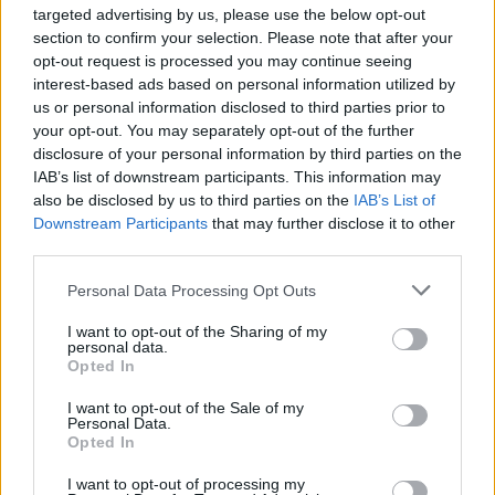
Aukció dátuma: 2022.12.11
targeted advertising by us, please use the below opt-out
section to confirm your selection. Please note that after your
Aukció ideje: 16:00
opt-out request is processed you may continue seeing
Aukció helye:
https://aukcio.net/
interest-based ads based on personal information utilized by
Tételszám: 388
us or personal information disclosed to third parties prior to
your opt-out. You may separately opt-out of the further
disclosure of your personal information by third parties on the
Eladó adatai
IAB’s list of downstream participants. This information may
also be disclosed by us to third parties on the
IAB’s List of
Eladó:
Aukcio.net - Mike
Downstream Participants
that may further disclose it to other
Portobello Aukciósház
third parties.
Cím: Vízkeleti Lívia
Personal Data Processing Opt Outs
Mipo Kft
Budapest
I want to opt-out of the Sharing of my
+36703805044
personal data.
1053
Opted In
Telefon: +36703805044
I want to opt-out of the Sale of my
Personal Data.
Weboldal:
http://www.aukcio.net
Opted In
Bemutatkozás: Immár közel 30 éve, hogy a Múzeum körúton
elkezdte működését a Mike és Tsa Antikvárium, majd 2010-ben
I want to opt-out of processing my