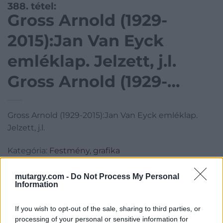
388. tétel:
Gross Arnold (1929-
2015):Jan Van Eyck
emléklap. Jelzett, j.l.
Gross Arnold (1929-
2015):Jan Van Eyck
Gross Arnold (1929-2015):Jan Van Eyck emléklap.
emléklap. Jelzett, j.l.
Jelzett, j.l.
Kategória:
Festmény, grafika
Kikiáltási ár:
30 000
Ft
mutargy.com -
Do Not Process My Personal
Information
Aukció adatai
If you wish to opt-out of the sale, sharing to third parties, or
Aukció neve:
111. árverés
processing of your personal or sensitive information for