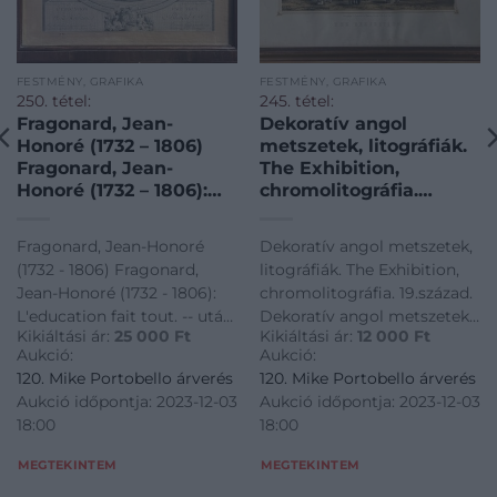
FESTMÉNY, GRAFIKA
FESTMÉNY, GRAFIKA
250. tétel:
245. tétel:
Fragonard, Jean-
Dekoratív angol
Honoré (1732 – 1806)
metszetek, litográfiák.
Fragonard, Jean-
The Exhibition,
Honoré (1732 – 1806):
chromolitográfia.
L’education fait tout. —
19.század. Dekoratív
után metszette Nicolas
angol metszetek,
Fragonard, Jean-Honoré
Dekoratív angol metszetek,
De Launay (1739-1792).
litográfiák. The
(1732 - 1806) Fragonard,
litográfiák. The Exhibition,
Rézmetszet. 1777.
Exhibition,
Jean-Honoré (1732 - 1806):
chromolitográfia. 19.század.
chromolitográfia.
L'education fait tout. -- után
Dekoratív angol metszetek,
19.század.
Kikiáltási ár:
25 000
Ft
Kikiáltási ár:
12 000
Ft
metszette Nicolas De
litográfiák. The Exhibition,
Aukció:
Aukció:
Launay (1739-1792).
chromolitográfia. 19.század.
120. Mike Portobello árverés
120. Mike Portobello árverés
Rézmetszet. 1777.
Aukció időpontja: 2023-12-03
Aukció időpontja: 2023-12-03
18:00
18:00
MEGTEKINTEM
MEGTEKINTEM