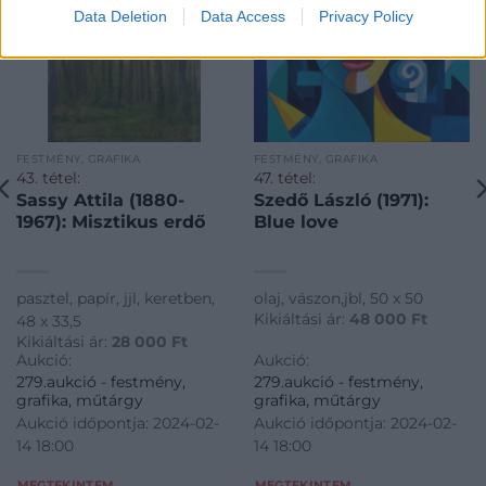
Data Deletion
Data Access
Privacy Policy
FESTMÉNY, GRAFIKA
FESTMÉNY, GRAFIKA
43. tétel:
47. tétel:
Sassy Attila (1880-
Szedő László (1971):
1967): Misztikus erdő
Blue love
pasztel, papír, jjl, keretben,
olaj, vászon,jbl, 50 x 50
Kikiáltási ár:
48 000
Ft
48 x 33,5
Kikiáltási ár:
28 000
Ft
Aukció:
Aukció:
279.aukció - festmény,
279.aukció - festmény,
grafika, műtárgy
grafika, műtárgy
Aukció időpontja: 2024-02-
Aukció időpontja: 2024-02-
14 18:00
14 18:00
MEGTEKINTEM
MEGTEKINTEM