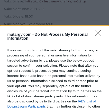
Aukció neve:
146.aukció - festmény, grafika, műtárgy
Aukció dátuma: 2018.12.12
Aukció ideje: 18:00
Aukció helye: II. Zsigmond tér 8.
Tételszám: 25
mutargy.com -
Do Not Process My Personal
Information
Eladó adatai
If you wish to opt-out of the sale, sharing to third parties, or
processing of your personal or sensitive information for
Eladó:
Műgyűjtők Háza Kft.
targeted advertising by us, please use the below opt-out
Cím: Dudás Attila
section to confirm your selection. Please note that after your
Műgyűjtők Háza kft.
opt-out request is processed you may continue seeing
Budapest
interest-based ads based on personal information utilized by
1023.Bp. Zsigmond tér 11.
us or personal information disclosed to third parties prior to
1023
your opt-out. You may separately opt-out of the further
Telefon: 18008123
disclosure of your personal information by third parties on the
IAB’s list of downstream participants. This information may
Weboldal:
also be disclosed by us to third parties on the
IAB’s List of
http://www.mugyujtokhaza.hu
Downstream Participants
that may further disclose it to other