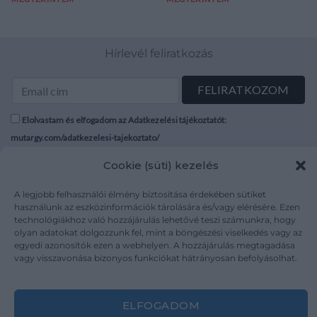
Hírlevél feliratkozás
Elolvastam és elfogadom az Adatkezelési tájékoztatót:
mutargy.com/adatkezelesi-tajekoztato/
Cookie (süti) kezelés
Rólunk
Áraink
Médiaajánlat
ÁSZF
A legjobb felhasználói élmény biztosítása érdekében sütiket
használunk az eszközinformációk tárolására és/vagy elérésére. Ezen
Karrier
Adatvédelem
technológiákhoz való hozzájárulás lehetővé teszi számunkra, hogy
Kapcsolat
Impresszum
olyan adatokat dolgozzunk fel, mint a böngészési viselkedés vagy az
egyedi azonosítók ezen a webhelyen. A hozzájárulás megtagadása
vagy visszavonása bizonyos funkciókat hátrányosan befolyásolhat.
Kövesse a műtárgy.com-ot
ELFOGADOM