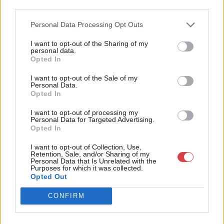
Bemutatkozás: 2013 nyarán nyitottuk meg Galériánkat
third parties.
Budapesten, a II. kerületben. Célunk, hogy az eladók optimális
áron, gyorsan találjanak vevőt műtárgyaikra, az eladók pedig
Personal Data Processing Opt Outs
rendszeresen tudják gazdagítani gyűjteményüket változatos
kínálatunkból. Ezért is rendezünk minden második héten,
I want to opt-out of the Sharing of my
personal data.
szerda esténként online árverést! Kedd-től péntek-ig 11.00-este
Opted In
18.00 óráig várjuk szeretettel az érdeklődőket.
I want to opt-out of the Sale of my
GALÉRIA TOVÁBBI MŰTÁRGYAI
Personal Data.
Opted In
I want to opt-out of processing my
Personal Data for Targeted Advertising.
Opted In
I want to opt-out of Collection, Use,
Retention, Sale, and/or Sharing of my
Personal Data that Is Unrelated with the
Purposes for which it was collected.
KAPCSOLÓDÓ MŰTÁRGYAK
Opted Out
CONFIRM