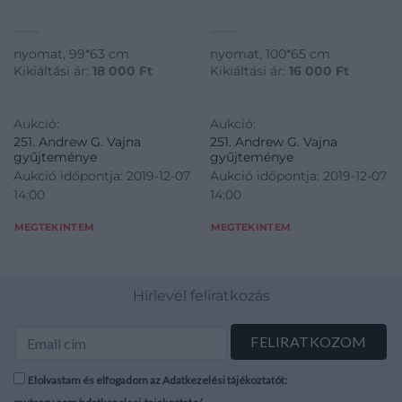
nyomat, 99*63 cm
nyomat, 100*65 cm
Kikiáltási ár:
18 000
Ft
Kikiáltási ár:
16 000
Ft
Aukció:
Aukció:
251. Andrew G. Vajna
251. Andrew G. Vajna
gyűjteménye
gyűjteménye
Aukció időpontja: 2019-12-07
Aukció időpontja: 2019-12-07
14:00
14:00
MEGTEKINTEM
MEGTEKINTEM
Hírlevél feliratkozás
Elolvastam és elfogadom az Adatkezelési tájékoztatót: