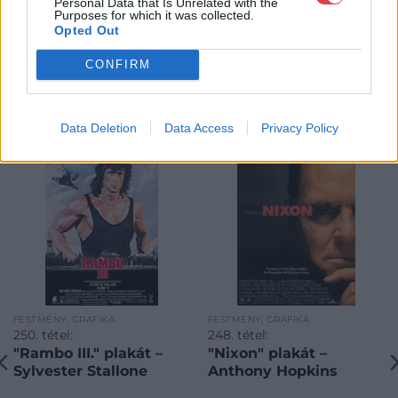
Personal Data that Is Unrelated with the
Purposes for which it was collected.
Opted Out
CONFIRM
KAPCSOLÓDÓ MŰTÁRGYAK
Data Deletion
Data Access
Privacy Policy
FESTMÉNY, GRAFIKA
FESTMÉNY, GRAFIKA
250. tétel:
248. tétel:
"Rambo III." plakát –
"Nixon" plakát –
Sylvester Stallone
Anthony Hopkins