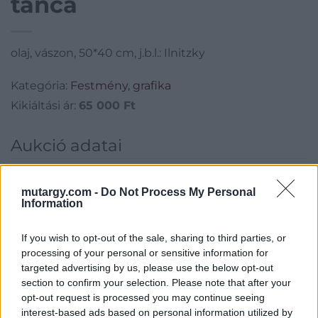
tánca
olaj, vászon, 50*40 cm, j.b.l.: Ilnitzky
Kategória:
Festmény, grafika
Kikiáltási ár:
65 000
Ft
Aukció adatai
Aukció neve:
223. 19 - 20. századi festmények és bútorok
mutargy.com -
Do Not Process My Personal
Aukció dátuma: 2017.03.07
Information
Aukció ideje: 17:00
Aukció helye: Budapest, Balaton utca 8.
If you wish to opt-out of the sale, sharing to third parties, or
processing of your personal or sensitive information for
Tételszám: 52
targeted advertising by us, please use the below opt-out
section to confirm your selection. Please note that after your
opt-out request is processed you may continue seeing
Eladó adatai
interest-based ads based on personal information utilized by