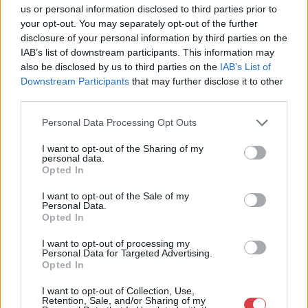
Eladó:
Nagyházi Galéria és
us or personal information disclosed to third parties prior to
Aukciósház
your opt-out. You may separately opt-out of the further
disclosure of your personal information by third parties on the
Cím: Müller Márta
IAB’s list of downstream participants. This information may
Nagyházi Galéria és Aukciósház
also be disclosed by us to third parties on the
IAB’s List of
Kft.
Downstream Participants
that may further disclose it to other
1055 Budapest, Balaton utca 8.
third parties.
Telefon: +361 475 6000 +361
4756005
Personal Data Processing Opt Outs
Weboldal:
I want to opt-out of the Sharing of my
http://www.nagyhazi.hu
personal data.
Opted In
Bemutatkozás: Magas színvonalú festmények és műtárgyak,
bútorok, szőnyegek, üveg, porcelán és ezüst tárgyak, ékszerek,
I want to opt-out of the Sale of my
néprajzi tárgyak értékesítése és aukcionálása. Hagyatékok és
Personal Data.
Opted In
gyűjtemények árverezése. Ingyenes értékbecslés. Árveréseinkre
a tárgyfelvétel folyamatos.
I want to opt-out of processing my
Personal Data for Targeted Advertising.
GALÉRIA TOVÁBBI MŰTÁRGYAI
Opted In
I want to opt-out of Collection, Use,
Retention, Sale, and/or Sharing of my