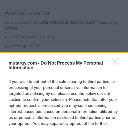
Aukció adatai
Aukció neve:
V. ONLINE AUKCIÓ 2019.07.29.-08.04. Festmény,
Grafika
Aukció dátuma: 2019.08.04
Aukció ideje: 20:00
Aukció helye:
https://www.amordelarte.hu/aukciok/
mutargy.com -
Do Not Process My Personal
Tételszám: 77
Information
Eladó adatai
If you wish to opt-out of the sale, sharing to third parties, or
processing of your personal or sensitive information for
Eladó:
Amor Del Arte Galéria-
targeted advertising by us, please use the below opt-out
Aukciósház
section to confirm your selection. Please note that after your
opt-out request is processed you may continue seeing
Cím: Ráduly Zoltán
interest-based ads based on personal information utilized by
Amor Del Arte Kft.
us or personal information disclosed to third parties prior to
Sopron
06202391066
your opt-out. You may separately opt-out of the further