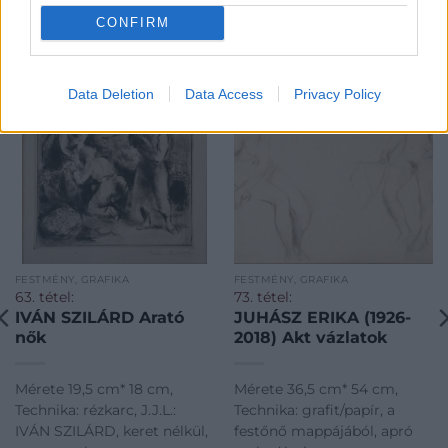
CONFIRM
KAPCSOLÓDÓ MŰTÁRGYAK
Data Deletion
Data Access
Privacy Policy
FESTMÉNY, GRAFIKA
FESTMÉNY, GRAFIKA
63. tétel:
73. tétel:
IVÁN SZILÁRD Arató
JUHÁSZ ERIKA (1926-
nők
2018) Akt vázlatok
Mérete 19,5 cm* 18 cm,
Mérete 36,5 cm* 54 cm,
Technika: rézkarc, J.J.L.:
Technika: grafit/papír, a
IVÁN SZILÁRD, keret nélkül,
festőnő mappájából, apró