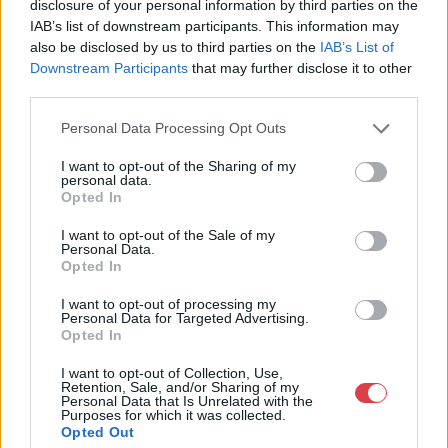
9400
disclosure of your personal information by third parties on the
IAB’s list of downstream participants. This information may
Telefon: 06202391066
also be disclosed by us to third parties on the
IAB’s List of
Weboldal:
Downstream Participants
that may further disclose it to other
http://www.amordelarte.hu
third parties.
Bemutatkozás: A cég főtevékenysége minden olyan
Personal Data Processing Opt Outs
tevékenység, mely kapcsolatban áll a festmények és műtárgyak
adás-vételével, bizományosi értékesítésével, festmények
I want to opt-out of the Sharing of my
értékbecslésével és online aukciók szervezésével és
personal data.
lebonyolításával. A weboldalon elérhetőek a cég által kínált
Opted In
festmények, és egy online aukciós felület is, mely által bárki
I want to opt-out of the Sale of my
számára lehetőség nyílik egy regisztráció után, hogy részt
Personal Data.
vegyen a cég online aukcióin.
Opted In
GALÉRIA TOVÁBBI MŰTÁRGYAI
I want to opt-out of processing my
Personal Data for Targeted Advertising.
Opted In
I want to opt-out of Collection, Use,
Retention, Sale, and/or Sharing of my
Personal Data that Is Unrelated with the
Purposes for which it was collected.
Opted Out