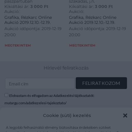
paszpartuban
szakadás, j.n.
Kikiáltási ár:
3 000
Ft
Kikiáltási ár:
3 000
Ft
Aukció:
Aukció:
Grafika, Rézkarc Online
Grafika, Rézkarc Online
Aukció 2019.12.10.-12.19.
Aukció 2019.12.10.-12.19.
Aukció időpontja: 2019-12-19
Aukció időpontja: 2019-12-19
20:00
20:00
MEGTEKINTEM
MEGTEKINTEM
Hírlevél feliratkozás
Elolvastam és elfogadom az Adatkezelési tájékoztatót:
mutargy.com/adatkezelesi-tajekoztato/
Cookie (süti) kezelés
Rólunk
Áraink
Médiaajánlat
ÁSZF
A legjobb felhasználói élmény biztosítása érdekében sütiket