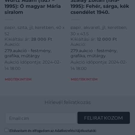
Würtz Ádám (1927 –
Szalay Zoltán (1919-
1995): Ó magyar Mária
1995): Fehér, sárga, kék
siralom
csendélet 1940.
papír, szita, jjl, keretben, 40 x
papír, akvarell, jjl, keretben,
52
30 x 43.5
Kikiáltási ár:
28 000
Ft
Kikiáltási ár:
12 000
Ft
Aukció:
Aukció:
279.aukció - festmény,
279.aukció - festmény,
grafika, műtárgy
grafika, műtárgy
Aukció időpontja: 2024-02-
Aukció időpontja: 2024-02-
14 18:00
14 18:00
MEGTEKINTEM
MEGTEKINTEM
Hírlevél feliratkozás
Elolvastam és elfogadom az Adatkezelési tájékoztatót: