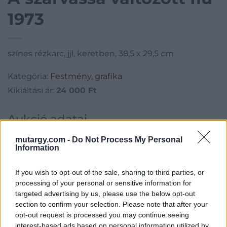
1973
színes rézkarc, jjl, keretben, 38,5 x 29,5 cm
Kategória:
Festmény, grafika
Kikiáltási ár:
24 000
Ft
Aukció adatai
Aukció neve:
196.aukció - festmény, grafika, műtárgy
mutargy.com -
Do Not Process My Personal
Information
Aukció dátuma: 2021.01.27
Aukció ideje: 18:00
If you wish to opt-out of the sale, sharing to third parties, or
processing of your personal or sensitive information for
Aukció helye: II. Zsigmond tér 8.
targeted advertising by us, please use the below opt-out
Tételszám: 21
section to confirm your selection. Please note that after your
opt-out request is processed you may continue seeing
interest-based ads based on personal information utilized by