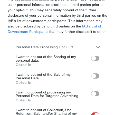
Eladó adatai
us or personal information disclosed to third parties prior to
your opt-out. You may separately opt-out of the further
Eladó:
Műgyűjtők Háza Kft.
disclosure of your personal information by third parties on the
Cím: Dudás Attila
IAB’s list of downstream participants. This information may
Műgyűjtők Háza kft.
also be disclosed by us to third parties on the
IAB’s List of
Budapest
Downstream Participants
that may further disclose it to other
1023.Bp. Zsigmond tér 11.
third parties.
1023
Personal Data Processing Opt Outs
Telefon: 18008123
Weboldal:
I want to opt-out of the Sharing of my
personal data.
http://www.mugyujtokhaza.hu
Opted In
Bemutatkozás: 2013 nyarán nyitottuk meg Galériánkat
Budapesten, a II. kerületben. Célunk, hogy az eladók optimális
I want to opt-out of the Sale of my
Personal Data.
áron, gyorsan találjanak vevőt műtárgyaikra, az eladók pedig
Opted In
rendszeresen tudják gazdagítani gyűjteményüket változatos
kínálatunkból. Ezért is rendezünk minden második héten,
I want to opt-out of processing my
szerda esténként online árverést! Kedd-től péntek-ig 11.00-este
Personal Data for Targeted Advertising.
18.00 óráig várjuk szeretettel az érdeklődőket.
Opted In
I want to opt-out of Collection, Use,
GALÉRIA TOVÁBBI MŰTÁRGYAI
Retention, Sale, and/or Sharing of my