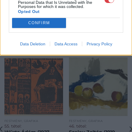
Personal Data that Is Unrelated with the
Purposes for which it was collected.
Opted Out
CONFIRM
Data Deletion
Data Access
Privacy Policy
KAPCSOLÓDÓ MŰTÁRGYAK
FESTMÉNY, GRAFIKA
FESTMÉNY, GRAFIKA
55. tétel:
46. tétel: