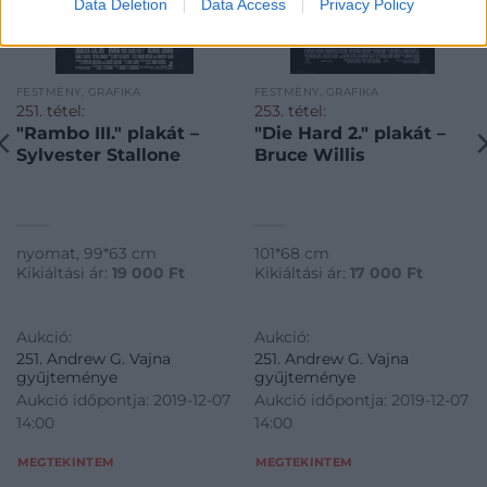
Data Deletion
Data Access
Privacy Policy
FESTMÉNY, GRAFIKA
FESTMÉNY, GRAFIKA
251. tétel:
253. tétel:
"Rambo III." plakát –
"Die Hard 2." plakát –
Sylvester Stallone
Bruce Willis
nyomat, 99*63 cm
101*68 cm
Kikiáltási ár:
19 000
Ft
Kikiáltási ár:
17 000
Ft
Aukció:
Aukció:
251. Andrew G. Vajna
251. Andrew G. Vajna
gyűjteménye
gyűjteménye
Aukció időpontja: 2019-12-07
Aukció időpontja: 2019-12-07
14:00
14:00
MEGTEKINTEM
MEGTEKINTEM