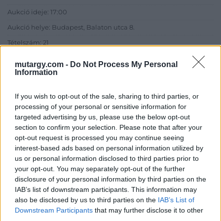
Aukció ideje: 17:00
Aukció helye: Budapest, Balaton utca 8.
Tételszám: 21
mutargy.com -
Do Not Process My Personal
Eladó adatai
Information
Eladó:
Nagyházi Galéria és
If you wish to opt-out of the sale, sharing to third parties, or
Aukciósház
processing of your personal or sensitive information for
Cím: Müller Márta
targeted advertising by us, please use the below opt-out
Nagyházi Galéria és Aukciósház
section to confirm your selection. Please note that after your
Kft.
opt-out request is processed you may continue seeing
1055 Budapest, Balaton utca 8.
interest-based ads based on personal information utilized by
us or personal information disclosed to third parties prior to
Telefon: +361 475 6000 +361
your opt-out. You may separately opt-out of the further
4756005
disclosure of your personal information by third parties on the
Weboldal:
IAB’s list of downstream participants. This information may
http://www.nagyhazi.hu
also be disclosed by us to third parties on the
IAB’s List of
Downstream Participants
that may further disclose it to other
Bemutatkozás: Magas színvonalú festmények és műtárgyak,
third parties.
bútorok, szőnyegek, üveg, porcelán és ezüst tárgyak, ékszerek,