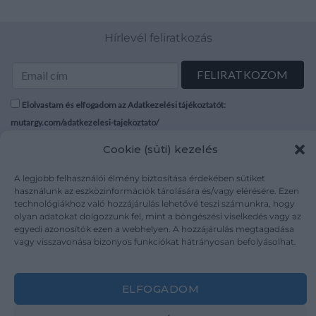
Hírlevél feliratkozás
Elolvastam és elfogadom az Adatkezelési tájékoztatót:
mutargy.com/adatkezelesi-tajekoztato/
Cookie (süti) kezelés
Rólunk
Áraink
Médiaajánlat
ÁSZF
A legjobb felhasználói élmény biztosítása érdekében sütiket
használunk az eszközinformációk tárolására és/vagy elérésére. Ezen
Karrier
Adatvédelem
technológiákhoz való hozzájárulás lehetővé teszi számunkra, hogy
Kapcsolat
Impresszum
olyan adatokat dolgozzunk fel, mint a böngészési viselkedés vagy az
egyedi azonosítók ezen a webhelyen. A hozzájárulás megtagadása
vagy visszavonása bizonyos funkciókat hátrányosan befolyásolhat.
Kövesse a műtárgy.com-ot
ELFOGADOM