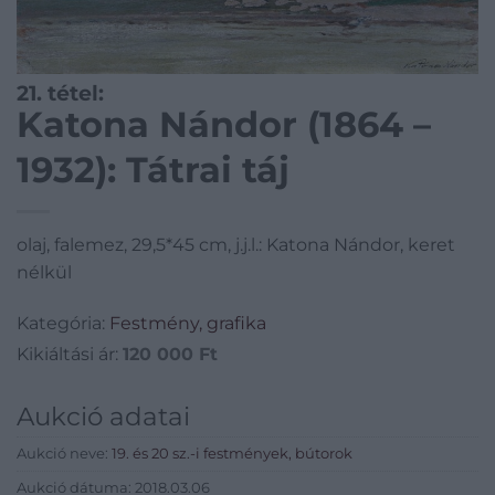
21. tétel:
Katona Nándor (1864 –
1932): Tátrai táj
olaj, falemez, 29,5*45 cm, j.j.l.: Katona Nándor, keret
nélkül
Kategória:
Festmény, grafika
Kikiáltási ár:
120 000
Ft
Aukció adatai
Aukció neve:
19. és 20 sz.-i festmények, bútorok
Aukció dátuma: 2018.03.06