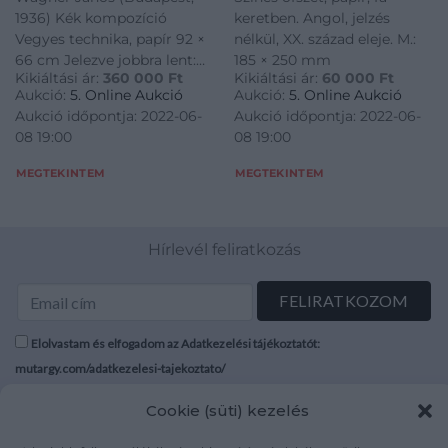
1936) Kék kompozíció
keretben. Angol, jelzés
Vegyes technika, papír 92 ×
nélkül, XX. század eleje. M.:
66 cm Jelezve jobbra lent:
185 × 250 mm
Kikiáltási ár:
360 000
Ft
Kikiáltási ár:
60 000
Ft
Wágner
Aukció:
5. Online Aukció
Aukció:
5. Online Aukció
Aukció időpontja: 2022-06-
Aukció időpontja: 2022-06-
08 19:00
08 19:00
MEGTEKINTEM
MEGTEKINTEM
Hírlevél feliratkozás
Elolvastam és elfogadom az Adatkezelési tájékoztatót:
mutargy.com/adatkezelesi-tajekoztato/
Cookie (süti) kezelés
Rólunk
Áraink
Médiaajánlat
ÁSZF