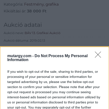
Kategória:
Festmény, grafika
Kikiáltási ár:
38 000
Ft
Aukció adatai
Aukció neve:
BÁV 13. Grafikai Aukció
Aukció dátuma: 2019.02.13
Aukció ideje: 18:00
Aukció helye: BÁV Aukciósház Apszisterem (1052 Budapest,
mutargy.com -
Do Not Process My Personal
Information
Bécsi utca 3.)
Tételszám: 31
If you wish to opt-out of the sale, sharing to third parties, or
processing of your personal or sensitive information for
targeted advertising by us, please use the below opt-out
Eladó adatai
section to confirm your selection. Please note that after your
Eladó:
BÁV ART Aukciósház és
opt-out request is processed you may continue seeing
Galéria
interest-based ads based on personal information utilized by
us or personal information disclosed to third parties prior to
Cím: BÁV ZRt.
your opt-out. You may separately opt-out of the further
1027 Budapest, Csalogány u.