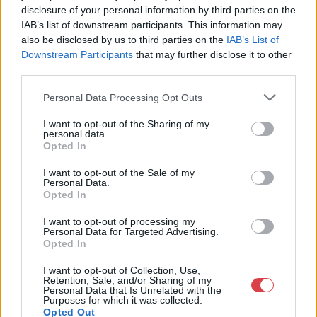
disclosure of your personal information by third parties on the
23-33.
IAB’s list of downstream participants. This information may
Telefon: (06 1) 331 0513
also be disclosed by us to third parties on the
IAB’s List of
Downstream Participants
that may further disclose it to other
Weboldal:
http://bav-art.hu
third parties.
Bemutatkozás: Az ország legnagyobb múltú, 240 esztendeje
jogfolytonosan működő magyar vállalkozásaként a BÁV ZRt.
Personal Data Processing Opt Outs
óriási tapasztalatával, szakmai tekintélyével és
megbízhatóságával hagyományosan a magyar
I want to opt-out of the Sharing of my
personal data.
műkereskedelem meghatározó szereplője. A 2007-ben
Opted In
megújult BÁV Aukciósház mára a magyarországi
műkereskedelem egyik legfontosabb színterévé, kereskedelmi
I want to opt-out of the Sale of my
és árverési központtá vált. . Hazánk legnagyobb
Personal Data.
műkereskedelmi üzlethálózatával rendelkező BÁV ZRt.
Opted In
felkészült munkatársai a hét hat napján állnak a műtárgyat
eladni, vagy venni kívánók rendelkezésére.
I want to opt-out of processing my
Personal Data for Targeted Advertising.
Opted In
GALÉRIA TOVÁBBI MŰTÁRGYAI
I want to opt-out of Collection, Use,
Retention, Sale, and/or Sharing of my
Personal Data that Is Unrelated with the
Purposes for which it was collected.
Opted Out