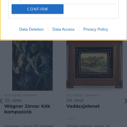
CONFIRM
KAPCSOLÓDÓ MŰTÁRGYAK
Data Deletion
Data Access
Privacy Policy
FESTMÉNY, GRAFIKA
FESTMÉNY, GRAFIKA
125. tétel:
215. tétel:
Wágner János: Kék
Vadászjelenet
kompozíció
Wágner János (Budapest,
Színes ofszet, papír, fa