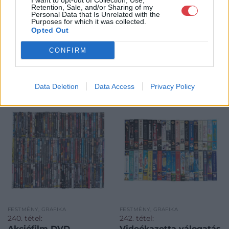
I want to opt-out of Collection, Use,
Retention, Sale, and/or Sharing of my
Personal Data that Is Unrelated with the
Purposes for which it was collected.
Opted Out
CONFIRM
KAPCSOLÓDÓ MŰTÁRGYAK
Data Deletion
Data Access
Privacy Policy
FESTMÉNY, GRAFIKA
FESTMÉNY, GRAFIKA
240. tétel:
242. tétel:
Akciófilm DVD
Videókazetta válogatás