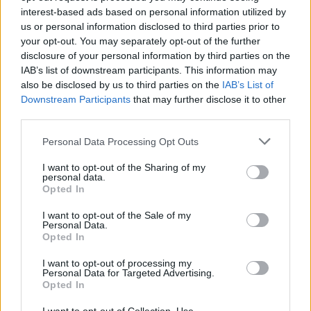
interest-based ads based on personal information utilized by
Eladó adatai
us or personal information disclosed to third parties prior to
your opt-out. You may separately opt-out of the further
Eladó:
Nagyházi Galéria és
disclosure of your personal information by third parties on the
Aukciósház
IAB’s list of downstream participants. This information may
Cím: Müller Márta
also be disclosed by us to third parties on the
IAB’s List of
Nagyházi Galéria és Aukciósház
Downstream Participants
that may further disclose it to other
Kft.
third parties.
1055 Budapest, Balaton utca 8.
Personal Data Processing Opt Outs
Telefon: +361 475 6000 +361
4756005
I want to opt-out of the Sharing of my
personal data.
Weboldal:
Opted In
http://www.nagyhazi.hu
Bemutatkozás: Magas színvonalú festmények és műtárgyak,
I want to opt-out of the Sale of my
Personal Data.
bútorok, szőnyegek, üveg, porcelán és ezüst tárgyak, ékszerek,
Opted In
néprajzi tárgyak értékesítése és aukcionálása. Hagyatékok és
gyűjtemények árverezése. Ingyenes értékbecslés. Árveréseinkre
I want to opt-out of processing my
a tárgyfelvétel folyamatos.
Personal Data for Targeted Advertising.
Opted In
GALÉRIA TOVÁBBI MŰTÁRGYAI