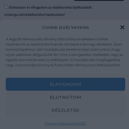
Elolvastam és elfogadom az Adatkezelési tájékoztatót:
mutargy.com/adatkezelesi-tajekoztato/
Cookie (süti) kezelés
Rólunk
Áraink
Médiaajánlat
ÁSZF
A legjobb felhasználói élmény biztosítása érdekében sütiket
Karrier
Adatvédelem
használunk az eszközinformációk tárolására és/vagy elérésére. Ezen
technológiákhoz való hozzájárulás lehetővé teszi számunkra, hogy
Kapcsolat
Impresszum
olyan adatokat dolgozzunk fel, mint a böngészési viselkedés vagy az
egyedi azonosítók ezen a webhelyen. A hozzájárulás megtagadása
vagy visszavonása bizonyos funkciókat hátrányosan befolyásolhat.
Kövesse a műtárgy.com-ot
ELFOGADOM
ELUTASÍTOM
Weboldal és Webshop készítés:
Ferenczi Sándor
RÉSZLETEK
Copyright 2026 ©
Mutargy.com
Cookie tájékoztató
ÁSZF