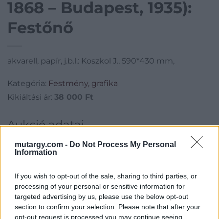
1868 – Budapest, 1935):
Festőnő
akvarell, papír, j.b.l.: Koszkol J., 590*430 mm,
Kategória:
Festmény, grafika
Kikiáltási ár:
38 000
Ft
Aukció adatai
Aukció neve:
245. 19–20. századi festmények és bútorok
mutargy.com -
Do Not Process My Personal
Information
Aukció dátuma: 2019.10.01
Aukció ideje: 17:00
If you wish to opt-out of the sale, sharing to third parties, or
processing of your personal or sensitive information for
Aukció helye: Budapest, Balaton utca 8.
targeted advertising by us, please use the below opt-out
Tételszám: 116
section to confirm your selection. Please note that after your
opt-out request is processed you may continue seeing