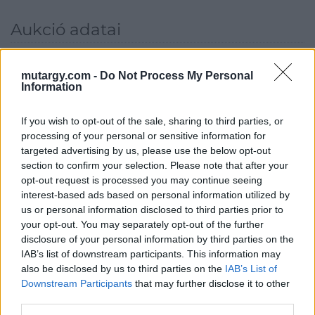
Aukció adatai
Aukció neve:
66. Művészeti aukció
Aukció dátuma: 2021.06.02
mutargy.com -
Do Not Process My Personal
Information
Aukció ideje: 18:00
Aukció helye: Budapest Kongresszusi Központ
If you wish to opt-out of the sale, sharing to third parties, or
processing of your personal or sensitive information for
Tételszám: 111
targeted advertising by us, please use the below opt-out
section to confirm your selection. Please note that after your
opt-out request is processed you may continue seeing
Eladó adatai
interest-based ads based on personal information utilized by
Eladó:
Virág Judit Galéria
us or personal information disclosed to third parties prior to
your opt-out. You may separately opt-out of the further
Cím: Nemes Zsófia
disclosure of your personal information by third parties on the
Mű-Terem Galéria Kft.
IAB’s list of downstream participants. This information may
1055 Budapest, Falk Miksa u. 30
also be disclosed by us to third parties on the
IAB’s List of
Telefon: 36-1-312-2071, 269-4681 269-4681
Downstream Participants
that may further disclose it to other
third parties.
Weboldal:
http://www.viragjuditgaleria.hu