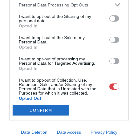
Bemutatkozás: Kiemelkedő kvalitású 19. és 20. századi magyar
Personal Data Processing Opt Outs
festészet és szecessziós Zsolnay kerámiák adás-vétele és
aukcionálása. Exkluzív aukciók évente 3 alkalommal.
I want to opt-out of the Sharing of my
personal data.
Opted In
GALÉRIA TOVÁBBI MŰTÁRGYAI
I want to opt-out of the Sale of my
Personal Data.
Opted In
I want to opt-out of processing my
Personal Data for Targeted Advertising.
Opted In
I want to opt-out of Collection, Use,
Retention, Sale, and/or Sharing of my
KAPCSOLÓDÓ MŰTÁRGYAK
Personal Data that Is Unrelated with the
Purposes for which it was collected.
Opted Out
CONFIRM
Data Deletion
Data Access
Privacy Policy