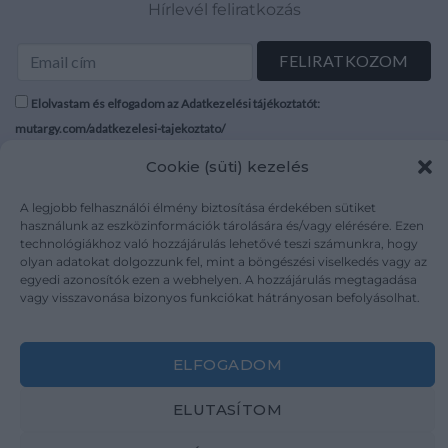
Hírlevél feliratkozás
Elolvastam és elfogadom az Adatkezelési tájékoztatót:
mutargy.com/adatkezelesi-tajekoztato/
Cookie (süti) kezelés
Rólunk
Áraink
Médiaajánlat
ÁSZF
A legjobb felhasználói élmény biztosítása érdekében sütiket
használunk az eszközinformációk tárolására és/vagy elérésére. Ezen
Karrier
Adatvédelem
technológiákhoz való hozzájárulás lehetővé teszi számunkra, hogy
Kapcsolat
Impresszum
olyan adatokat dolgozzunk fel, mint a böngészési viselkedés vagy az
egyedi azonosítók ezen a webhelyen. A hozzájárulás megtagadása
vagy visszavonása bizonyos funkciókat hátrányosan befolyásolhat.
Kövesse a műtárgy.com-ot
ELFOGADOM
ELUTASÍTOM
Weboldal és Webshop készítés:
Ferenczi Sándor