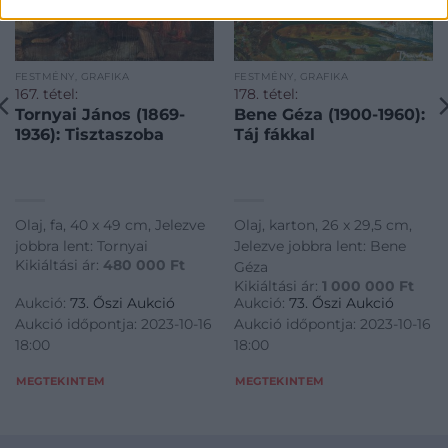
FESTMÉNY, GRAFIKA
FESTMÉNY, GRAFIKA
167. tétel:
178. tétel:
Tornyai János (1869-
Bene Géza (1900-1960):
1936): Tisztaszoba
Táj fákkal
Olaj, fa, 40 x 49 cm, Jelezve
Olaj, karton, 26 x 29,5 cm,
jobbra lent: Tornyai
Jelezve jobbra lent: Bene
Kikiáltási ár:
480 000
Ft
Géza
Kikiáltási ár:
1 000 000
Ft
Aukció:
73. Őszi Aukció
Aukció:
73. Őszi Aukció
Aukció időpontja: 2023-10-16
Aukció időpontja: 2023-10-16
18:00
18:00
MEGTEKINTEM
MEGTEKINTEM