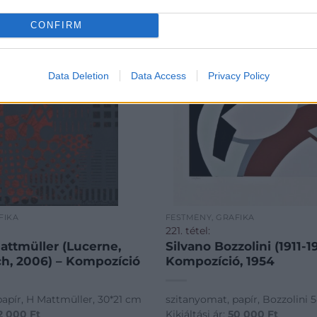
CONFIRM
Data Deletion
Data Access
Privacy Policy
FIKA
FESTMÉNY, GRAFIKA
221. tétel:
attmüller (Lucerne,
Silvano Bozzolini (1911-1
ch, 2006) – Kompozíció
Kompozíció, 1954
papír, H Mattmüller, 30*21 cm
szitanyomat, papír, Bozzolini 
2 000
Ft
Kikiáltási ár:
50 000
Ft