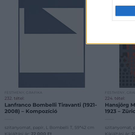
FESTMÉNY, GRAFIKA
FESTMÉNY, GRA
232. tétel:
224. tétel:
Lanfranco Bombelli Tiravanti (1921-
Hansjörg M
2008) – Kompozíció
1923 – Züri
szitanyomat, papír, L Bombelli T, 59*42 cm
szitanyomat, 
Kikiáltási ár:
22 000
Ft
Kikiáltási ár:
2