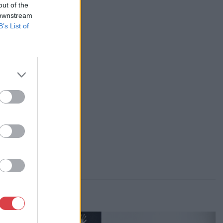
out of the
 Galéria
 downstream
B’s List of
ás
 Kft.
, Falk Miksa u. 24-26.
84-1111 061/780-9307
p://www.biksady.com