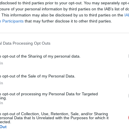
disclosed to third parties prior to your opt-out. You may separately opt-
Eladó:
Biksady
losure of your personal information by third parties on the IAB’s list of
. This information may also be disclosed by us to third parties on the
IA
Cím: Törő Tam
Participants
that may further disclose it to other third parties.
Biksady Galéria
1055, Budapest
Telefon: 061/7
l Data Processing Opt Outs
Weboldal:
htt
o opt-out of the Sharing of my personal data.
GALÉRIA TOVÁBBI MŰTÁRGYAI
In
o opt-out of the Sale of my Personal Data.
In
to opt-out of processing my Personal Data for Targeted
ing.
In
o opt-out of Collection, Use, Retention, Sale, and/or Sharing
ersonal Data that Is Unrelated with the Purposes for which it
lected.
Out