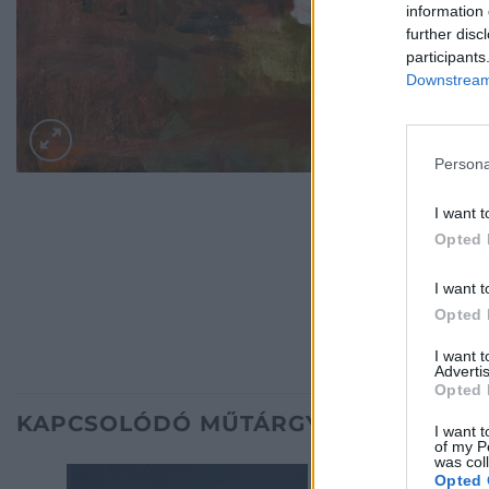
information 
further disc
participants
Downstream 
Persona
I want t
Opted 
I want t
Opted 
I want 
Advertis
Opted 
KAPCSOLÓDÓ MŰTÁRGYAK
I want t
of my P
was col
Opted 