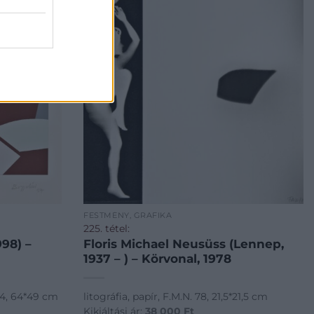
FESTMÉNY, GRAFIKA
225. tétel:
998) –
Floris Michael Neusüss (Lennep,
1937 – ) – Körvonal, 1978
54, 64*49 cm
litográfia, papír, F.M.N. 78, 21,5*21,5 cm
Kikiáltási ár:
38 000
Ft