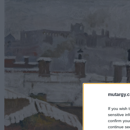
mutargy.
If you wish 
sensitive in
confirm you
continue se