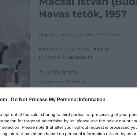
Mácsai István (Buda
Havas tetők, 1957
olaj, vászon, Mácsai 957, 60*50 cm
Kategória:
Festmény, grafika
Kikiáltási ár:
30 000
Ft
Aukció adatai
Aukció neve:
41. Aukció
Aukció dátuma: 2017.03.08
com -
Do Not Process My Personal Information
Aukció ideje: 18:00
Aukció helye: 1055 Budapest, Falk Miksa utca 24-2
to opt-out of the sale, sharing to third parties, or processing of your per
Tételszám: 66
formation for targeted advertising by us, please use the below opt-out s
r selection. Please note that after your opt-out request is processed y
eing interest-based ads based on personal information utilized by us or
Eladó adatai